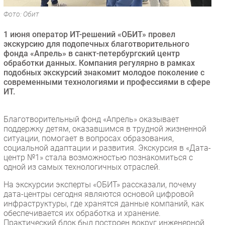
Безопасность
Фото: Обит
Инновации
1 июня оператор ИТ-решений «ОБИТ» провел
CIO/Управление ИТ
экскурсию для подопечных благотворительного
фонда «Апрель» в санкт-петербургский центр
Гаджеты
обработки данных. Компания регулярно в рамках
Здоровье
подобных экскурсий знакомит молодое поколение с
современными технологиями и профессиями в сфере
ИТ.
РАЗДЕЛЫ
Новости
Благотворительный фонд «Апрель» оказывает
поддержку детям, оказавшимся в трудной жизненной
Аналитика
ситуации, помогает в вопросах образования,
Интервью
социальной адаптации и развития. Экскурсия в «Дата-
центр №1» стала возможностью познакомиться с
Мероприятия
одной из самых технологичных отраслей.
Проекты
На экскурсии эксперты «ОБИТ» рассказали, почему
IT класс
дата-центры сегодня являются основой цифровой
Тестовый стенд
инфраструктуры, где хранятся данные компаний, как
обеспечивается их обработка и хранение.
Каталог компаний
Практический блок был построен вокруг инженерной