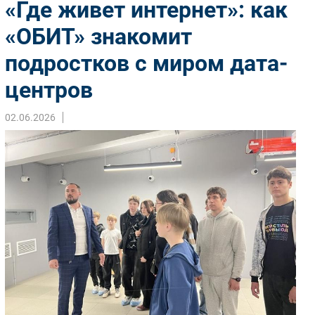
«Где живет интернет»: как
Импорто­замещение
«ОБИТ» знакомит
Автоматизация Промышленности
подростков с миром дата-
Интернет
Мобильная связь
центров
Фиксированная связь
Интеграция
02.06.2026
Рынок ПК
Маркетинг
Торговые сети
Оборудование
ПО
Outsourcing
Кадры
Регулирование
Финансы
Web