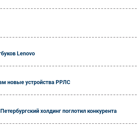
тбуков Lenovo
ам новые устройства РРЛС
Петербургский холдинг поглотил конкурента