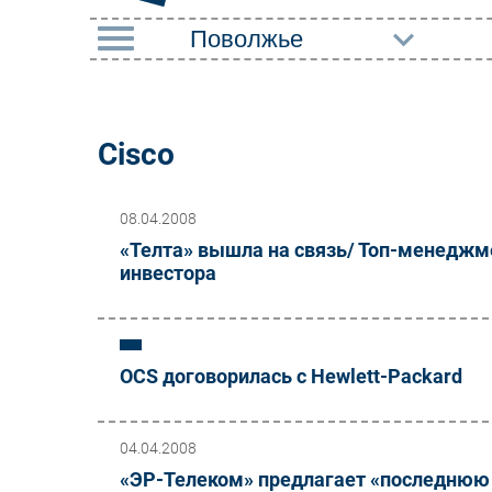
РУБРИКИ
Импорто­замещение
Маркетин
Cisco
Автоматизация
Торговые
Промышленности
08.04.2008
Оборудов
Интернет
«Телта» вышла на связь/ Топ-менеджм
ПО
инвестора
Мобильная связь
Outsourci
Фиксированная связь
Кадры
Интеграция
OCS договорилась с Hewlett-Packard
Регулиро
Рынок ПК
04.04.2008
«ЭР-Телеком» предлагает «последню