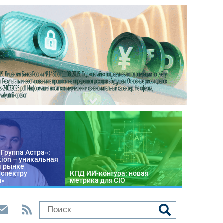
«Группа Астра»:
tion – уникальная
м рынке
 спектру
КПД ИИ-контура: новая
й»
метрика для CIO