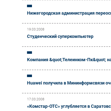
Нижегородская администрация переос
19.03.2008
Студенческий суперкомпьютер
Компания &quot;Телеинком-Пк&quot; на
Huawei получила в Мининформсвязи оч
17.03.2008
«Комстар-ОТС» углубляется в Саратов