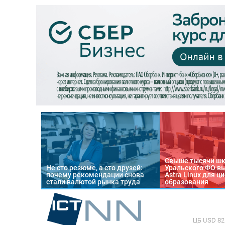
Свыше тысячи ш
Не сто резюме, а сто друзей:
Уральского ФО в
почему рекомендации снова
Astra Linux для 
стали валютой рынка труда
образования
ЦБ
USD 82