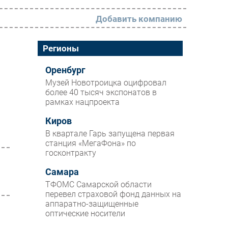
Добавить компанию
РАЗДЕЛЫ
Регионы
Новости
Оренбург
Музей Новотроицка оцифровал
Аналитика
более 40 тысяч экспонатов в
рамках нацпроекта
Интервью
Мероприятия
Киров
В квартале Гарь запущена первая
Проекты
станция «МегаФона» по
госконтракту
IT класс
Самара
Тестовый стенд
ТФОМС Самарской области
Каталог компаний
перевел страховой фонд данных на
аппаратно-защищенные
оптические носители