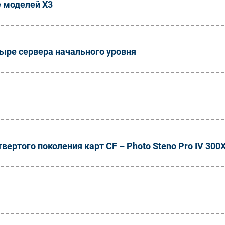
е моделей X3
тыре сервера начального уровня
ертого поколения карт CF – Photo Steno Pro IV 300X