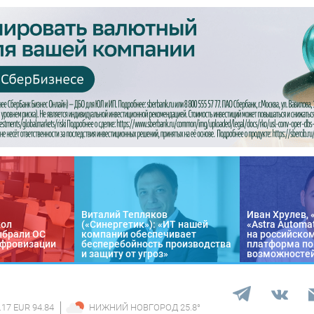
Виталий Тепляков
Иван Хрулев, 
кол
(«Синергетик»): «ИТ нашей
«Astra Automa
ыбрали ОС
компании обеспечивает
на российско
цифровизации
бесперебойность производства
платформа по
и защиту от угроз»
возможносте
.17 EUR 94.84
НИЖНИЙ НОВГОРОД
25.8
°