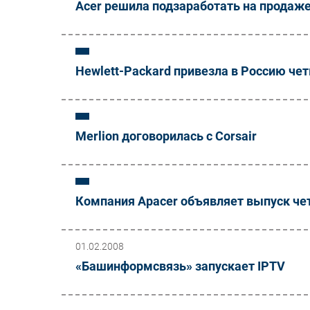
Acer решила подзаработать на продаж
Hewlett-Packard привезла в Россию че
Merlion договорилась с Corsair
Компания Apacer объявляет выпуск четв
01.02.2008
«Башинформсвязь» запускает IPTV