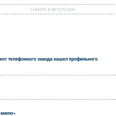
СУББОТА, 8 АВГУСТА 2026
г
Финансы
 сети
Web
ание
Безопасность
ент телефонного завода нашел профильного
Инновации
ng
CIO/Управление ИТ
Гаджеты
вание
Здоровье
ю милю»