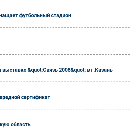
нащает футбольный стадион
 выставке &quot;Связь 2008&quot; в г.Казань
ередной сертификат
скую область