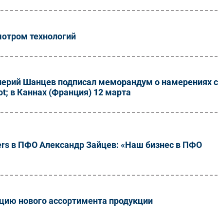
мотром технологий
лерий Шанцев подписал меморандум о намерениях с
; в Каннах (Франция) 12 марта
ers в ПФО Александр Зайцев: «Наш бизнес в ПФО
ацию нового ассортимента продукции