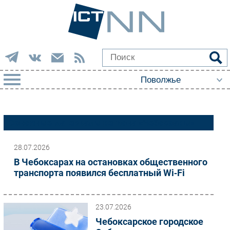
РУБРИКИ
Основные материалы региона «Чебоксары»
Импорто­замещение
Автоматизация Промышленности
28.07.2026
Интернет
В Чебоксарах на остановках общественного
транспорта появился бесплатный Wi‑Fi
Мобильная связь
Фиксированная связь
Интеграция
23.07.2026
Рынок ПК
Чебоксарское городское
Маркетинг