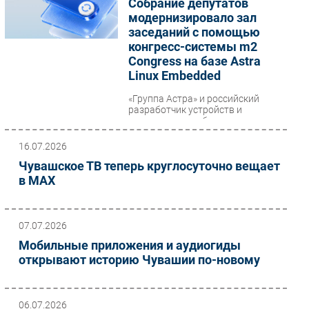
Собрание депутатов
модернизировало зал
Торговые сети
заседаний с помощью
Оборудование
конгресс-системы m2
ПО
Congress на базе Astra
Linux Embedded
Outsourcing
Кадры
«Группа Астра» и российский
разработчик устройств и
Регулирование
программного обеспечения для
отображения и управления
Финансы
контентом «М2 Технологии»...
16.07.2026
Web
Чувашское ТВ теперь круглосуточно вещает
Безопасность
в MAX
Инновации
CIO/Управление ИТ
07.07.2026
Гаджеты
Мобильные приложения и аудиогиды
Здоровье
открывают историю Чувашии по-новому
РАЗДЕЛЫ
06.07.2026