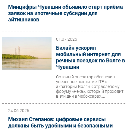
Новости
Минцифры Чувашии объявило старт приёма
Аналитика
заявок на ипотечные субсидии для
айтишников
Интервью
Мероприятия
Проекты
01.07.2026
IT класс
Билайн ускорил
мобильный интернет для
Тестовый стенд
речных поездок по Волге в
Каталог компаний
Чувашии
Сотовый оператор обеспечил
уверенное покрытие LTE в
акватории Волги к отраслевому
форуму «Река», который проходит
в эти дни в Чебоксарах....
24.06.2026
Михаил Степанов: цифровые сервисы
должны быть удобными и безопасными