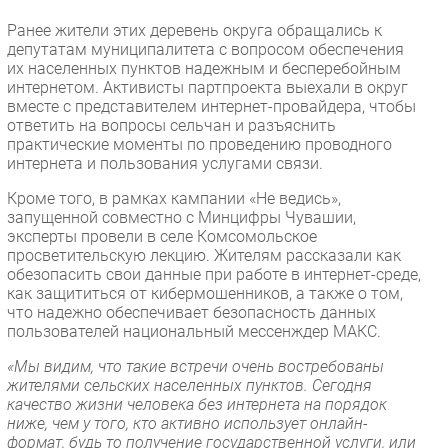
Безопасность
Ранее жители этих деревень округа обращались к
депутатам муниципалитета с вопросом обеспечения
Инновации
их населенных пунктов надежным и бесперебойным
CIO/Управление ИТ
интернетом. Активисты партпроекта выехали в округ
вместе с представителем интернет-провайдера, чтобы
Гаджеты
ответить на вопросы сельчан и разъяснить
Здоровье
практические моменты по проведению проводного
интернета и пользования услугами связи.
РАЗДЕЛЫ
Кроме того, в рамках кампании «Не ведись»,
запущенной совместно с Минцифры Чувашии,
Новости
эксперты провели в селе Комсомольское
просветительскую лекцию. Жителям рассказали как
Аналитика
обезопасить свои данные при работе в интернет-среде,
Интервью
как защититься от кибермошенников, а также о том,
что надежно обеспечивает безопасность данных
Мероприятия
пользователей национальный мессенждер МАКС.
Проекты
«Мы видим, что такие встречи очень востребованы
IT класс
жителями сельских населенных пунктов. Сегодня
Тестовый стенд
качество жизни человека без интернета на порядок
ниже, чем у того, кто активно использует онлайн-
Каталог компаний
формат,
б
удь то получение государственной услуги, или