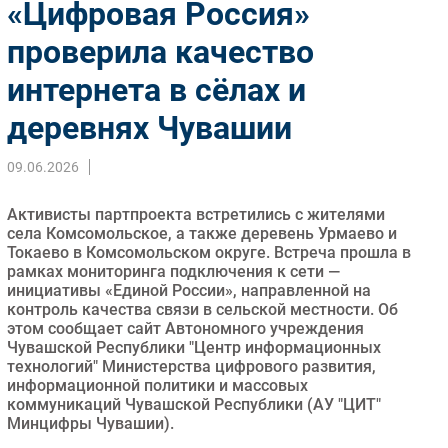
«Цифровая Россия»
Импорто­замещение
проверила качество
Автоматизация Промышленности
интернета в сёлах и
Интернет
Мобильная связь
деревнях Чувашии
Фиксированная связь
Интеграция
09.06.2026
Рынок ПК
Активисты партпроекта встретились с жителями
Маркетинг
села Комсомольское, а также деревень Урмаево и
Торговые сети
Токаево в Комсомольском округе. Встреча прошла в
рамках мониторинга подключения к сети —
Оборудование
инициативы «Единой России», направленной на
ПО
контроль качества связи в сельской местности. Об
этом сообщает сайт Автономного учреждения
Outsourcing
Чувашской Республики "Центр информационных
Кадры
технологий" Министерства цифрового развития,
информационной политики и массовых
Регулирование
коммуникаций Чувашской Республики (АУ "ЦИТ"
Финансы
Минцифры Чувашии).
Web