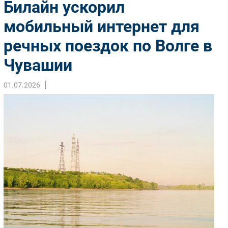
Билайн ускорил
Импорто­замещение
мобильный интернет для
Автоматизация Промышленности
речных поездок по Волге в
Интернет
Мобильная связь
Чувашии
Фиксированная связь
Интеграция
01.07.2026
Рынок ПК
Маркетинг
Торговые сети
Оборудование
ПО
Outsourcing
Кадры
Регулирование
Финансы
Web