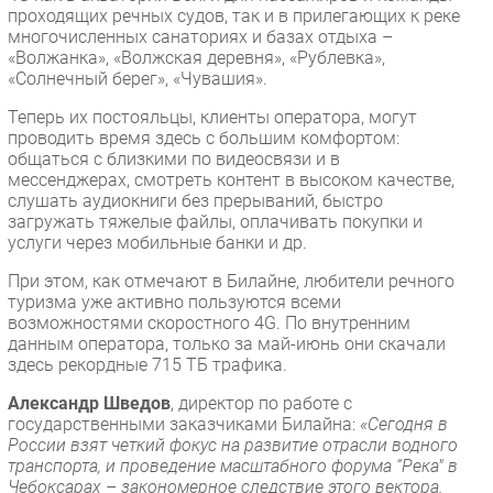
проходящих речных судов, так и в прилегающих к реке
многочисленных санаториях и базах отдыха –
«Волжанка», «Волжская деревня», «Рублевка»,
«Солнечный берег», «Чувашия».
Теперь их постояльцы, клиенты оператора, могут
проводить время здесь с большим комфортом:
общаться с близкими по видеосвязи и в
мессенджерах, смотреть контент в высоком качестве,
слушать аудиокниги без прерываний, быстро
загружать тяжелые файлы, оплачивать покупки и
услуги через мобильные банки и др.
При этом, как отмечают в Билайне, любители речного
туризма уже активно пользуются всеми
возможностями скоростного 4G. По внутренним
данным оператора, только за май-июнь они скачали
здесь рекордные 715 ТБ трафика.
Александр Шведов
, директор по работе с
государственными заказчиками Билайна:
«Сегодня в
России взят четкий фокус на развитие отрасли водного
транспорта, и проведение масштабного форума “Река" в
Чебоксарах – закономерное следствие этого вектора.