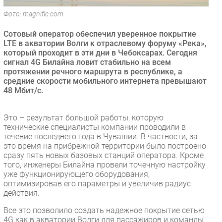
Безопасность
Фото: magnific.com
Инновации
Сотовый оператор обеспечил уверенное покрытие
CIO/Управление ИТ
LTE в акватории Волги к отраслевому форуму «Река»,
который проходит в эти дни в Чебоксарах. Сегодня
Гаджеты
сигнал 4G Билайна ловит стабильно на всем
Здоровье
протяжении речного маршрута в республике, а
средние скорости мобильного интернета превышают
48 Мбит/с.
РАЗДЕЛЫ
Новости
Это – результат большой работы, которую
технические специалисты компании проводили в
Аналитика
течение последнего года в Чувашии. В частности, за
Интервью
это время на прибрежной территории было построено
сразу пять новых базовых станций оператора. Кроме
Мероприятия
того, инженеры Билайна провели точечную настройку
Проекты
уже функционирующего оборудования,
оптимизировав его параметры и увеличив радиус
IT класс
действия.
Тестовый стенд
Все это позволило создать надежное покрытие сетью
Каталог компаний
4G как в акватории Волги для пассажиров и команды