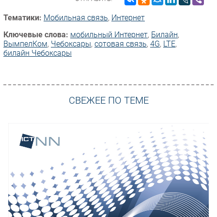
Тематики:
Мобильная связь
,
Интернет
Ключевые слова:
мобильный Интернет
,
Билайн
,
ВымпелКом
,
Чебоксары
,
сотовая связь
,
4G
,
LTE
,
билайн Чебоксары
СВЕЖЕЕ ПО ТЕМЕ