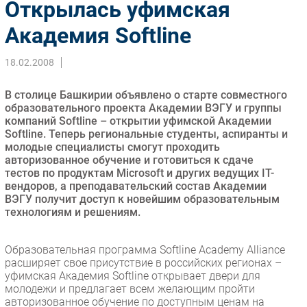
Открылась уфимская
Импорто­замещение
Академия Softline
Автоматизация Промышленности
Интернет
18.02.2008
Мобильная связь
В столице Башкирии объявлено о старте совместного
Фиксированная связь
образовательного проекта Академии ВЭГУ и группы
Интеграция
компаний Softline – открытии уфимской Академии
Рынок ПК
Softline. Теперь региональные студенты, аспиранты и
молодые специалисты смогут проходить
Маркетинг
авторизованное обучение и готовиться к сдаче
Торговые сети
тестов по продуктам Microsoft и других ведущих IT-
вендоров, а преподавательский состав Академии
Оборудование
ВЭГУ получит доступ к новейшим образовательным
ПО
технологиям и решениям.
Outsourcing
Кадры
Образовательная программа Softline Academy Alliance
расширяет свое присутствие в российских регионах –
Регулирование
уфимская Академия Softline открывает двери для
Финансы
молодежи и предлагает всем желающим пройти
авторизованное обучение по доступным ценам на
Web