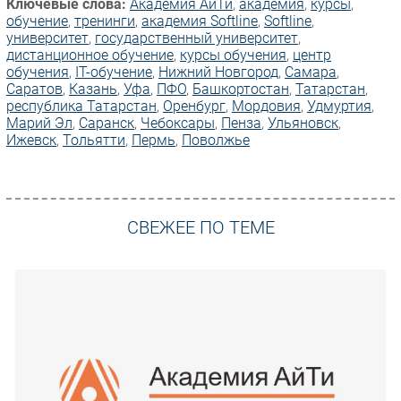
Ключевые слова:
Академия АйТи
,
академия
,
курсы
,
обучение
,
тренинги
,
академия Softline
,
Softline
,
университет
,
государственный университет
,
дистанционное обучение
,
курсы обучения
,
центр
обучения
,
IT-обучение
,
Нижний Новгород
,
Самара
,
Саратов
,
Казань
,
Уфа
,
ПФО
,
Башкортостан
,
Татарстан
,
республика Татарстан
,
Оренбург
,
Мордовия
,
Удмуртия
,
Марий Эл
,
Саранск
,
Чебоксары
,
Пенза
,
Ульяновск
,
Ижевск
,
Тольятти
,
Пермь
,
Поволжье
СВЕЖЕЕ ПО ТЕМЕ