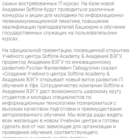
самых востребованных IT-курсах. На базе новой
Безопасность
Академии Softline будут проводиться различные
конкурсы и акции для молодежи по информационно-
Инновации
телекоммуникационной тематике, повышение
CIO/Управление ИТ
квалификации преподавателей Башкирии и обучение
государственных служащих на пользовательских
Гаджеты
курсах.
Здоровье
На официальной презентации, посвященной открытию
Учебного центра Softline Academy & Академия ВЭГУ,
РАЗДЕЛЫ
проректор Академии ВЭГУ по инновационному
развитию Руслан Фанзилевич Габидуллин сказал:
Новости
«Создание Учебного центра Softline Academy &
Академия ВЭГУ открывает новый виток развития IT-
Аналитика
обучения в Уфе. Сотрудничество компании Softline и
Интервью
Академии ВЭГУ даст возможность широкому кругу
студентов и молодых специалистов по
Мероприятия
информационным технологиям познакомиться с
Проекты
высоким качеством подготовки и преимуществами
авторизованного обучения. Мы всегда рады видеть
IT класс
всех желающих в новом Учебном центре и готовы
Тестовый стенд
сделать все от нас зависящее для организации и
проведения обучения, соответствующего
Каталог компаний