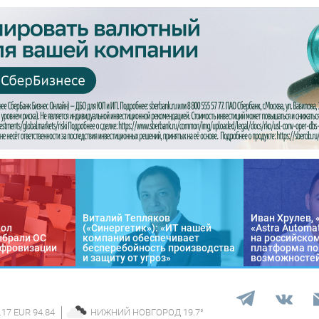
Виталий Тепляков
Иван Хрулев, 
кол
(«Синергетик»): «ИТ нашей
«Astra Automa
ыбрали ОС
компании обеспечивает
на российско
цифровизации
бесперебойность производства
платформа по
и защиту от угроз»
возможносте
.17 EUR 94.84
НИЖНИЙ НОВГОРОД
19.7
°