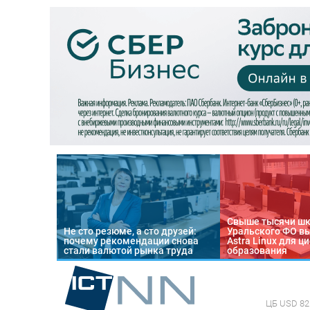
Свыше тысячи ш
Не сто резюме, а сто друзей:
Уральского ФО в
почему рекомендации снова
Astra Linux для 
стали валютой рынка труда
образования
ЦБ
USD 82