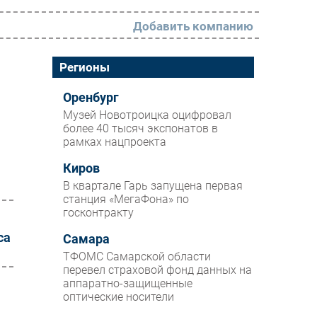
Добавить компанию
РАЗДЕЛЫ
Регионы
Новости
Оренбург
Музей Новотроицка оцифровал
Аналитика
более 40 тысяч экспонатов в
рамках нацпроекта
Интервью
Мероприятия
Киров
В квартале Гарь запущена первая
Проекты
станция «МегаФона» по
госконтракту
IT класс
са
Самара
Тестовый стенд
ТФОМС Самарской области
Каталог компаний
перевел страховой фонд данных на
аппаратно-защищенные
оптические носители