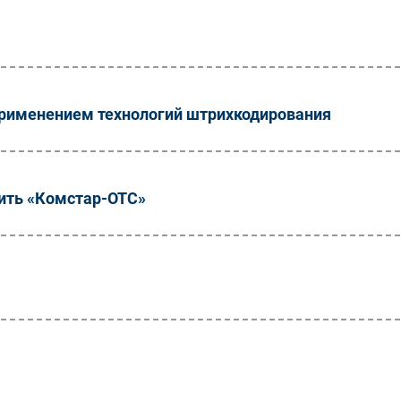
применением технологий штрихкодирования
чить «Комстар-ОТС»