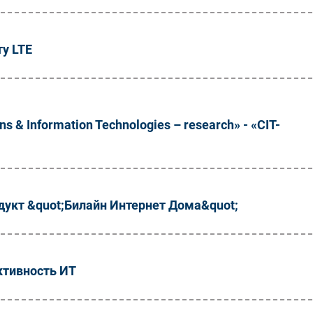
ту LTE
 Information Technologies – research» - «СIT-
дукт &quot;Билайн Интернет Дома&quot;
ктивность ИТ