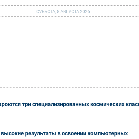
СУББОТА, 8 АВГУСТА 2026
г
Финансы
 сети
Web
ание
Безопасность
Инновации
ng
CIO/Управление ИТ
Гаджеты
ткроются три специализированных космических клас
вание
Здоровье
 высокие результаты в освоении компьютерных