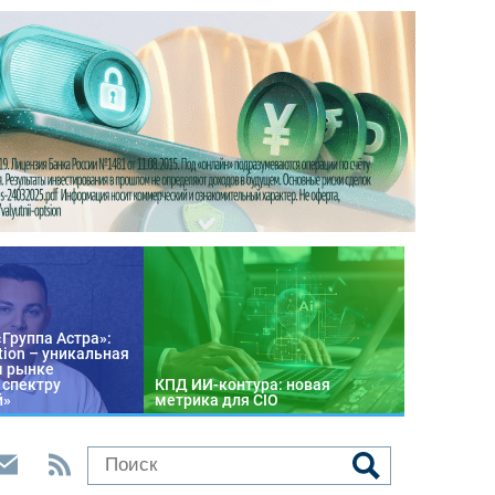
«Группа Астра»:
tion – уникальная
м рынке
 спектру
КПД ИИ-контура: новая
й»
метрика для CIO