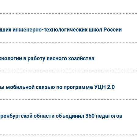
учших инженерно-технологических школ России
ологии в работу лесного хозяйства
ны мобильной связью по программе УЦН 2.0
ренбургской области объединил 360 педагогов