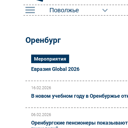
РУБРИКИ
Импорто­замещение
Маркетин
Оренбург
Автоматизация
Торговые
Промышленности
Оборудов
Мероприятия
Интернет
ПО
Евразия Global 2026
Мобильная связь
Outsourci
Фиксированная связь
Кадры
16.02.2026
Интеграция
В новом учебном году в Оренбуржье о
Регулиро
Рынок ПК
06.02.2026
Оренбургские пенсионеры показывают