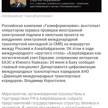
Безопасность
Инновации
Изображение: Газинформсервис
CIO/Управление ИТ
Российская компания «Газинформсервис» выступает
Гаджеты
оператором сервиса проверки иностранной
Здоровье
электронной подписи в пилотном проекте по
внедрению электронной международной
транспортной накладной (e-CMR) на маршрутах
РАЗДЕЛЫ
между Россией и Азербайджаном. Об этом в ходе
международного «круглого стола» «Азербайджан как
Новости
логистический узел Евразии: сопряжение интересов
ЕАЭС и Южного Кавказа» 24 июня в Баку сообщил
Аналитика
главный специалист Департамента цифровизации
Интервью
международных транспортных коридоров АНО
«Дирекция международных транспортных
Мероприятия
коридоров» Владимир Коростелев.
Проекты
IT класс
Мероприятие, организованное посольством и
Тестовый стенд
торгпредством РФ в Азербайджане, собрало
представителей государственных структур, бизнеса и
Каталог компаний
экспертов. В центре обсуждения — логистический