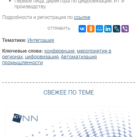
Первые лица, директора по цифровизации, ИТ и
производству
Безопасность
Инновации
Подробности и регистрация по
ссылке
CIO/Управление ИТ
ОТПРАВИТЬ:
Гаджеты
Тематики:
Интеграция
Здоровье
Ключевые слова:
конференция
,
мероприятия в
регионах
,
цифровизация
,
Автоматизация
РАЗДЕЛЫ
промышленности
Новости
Аналитика
Интервью
СВЕЖЕЕ ПО ТЕМЕ
Мероприятия
Проекты
IT класс
Тестовый стенд
Каталог компаний