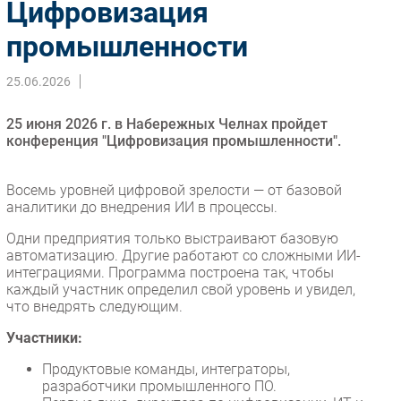
Цифровизация
Импорто­замещение
промышленности
Автоматизация Промышленности
Интернет
25.06.2026
Мобильная связь
25 июня 2026 г. в Набережных Челнах пройдет
Фиксированная связь
конференция "Цифровизация промышленности".
Интеграция
Рынок ПК
Восемь уровней цифровой зрелости — от базовой
Маркетинг
аналитики до внедрения ИИ в процессы.
Торговые сети
Одни предприятия только выстраивают базовую
Оборудование
автоматизацию. Другие работают со сложными ИИ-
интеграциями. Программа построена так, чтобы
ПО
каждый участник определил свой уровень и увидел,
Outsourcing
что внедрять следующим.
Кадры
Участники:
Регулирование
Продуктовые команды, интеграторы,
Финансы
разработчики промышленного ПО.
Web