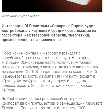
Безопасность
Инновации
Источник: Группа Астра
CIO/Управление ИТ
Интеграция DLP-системы «Солара» с Rupost будет
Гаджеты
востребована у крупных и средних организаций из
Здоровье
госсектора, нефтегазовой отрасли, энергетики,
промышленности и финсектора.
РАЗДЕЛЫ
Российские компании массово переходят с
Новости
зарубежной почты на отечественную. Но в процессе
миграции DLP-системы часто «слепнут» — теряют
Аналитика
видимость трафика, и каждая пятая утечка остаётся
Интервью
незамеченной. ГК «Солар», архитектор комплексной
кибербезопасности, и компания «РуПост» (входит в
Мероприятия
«Группу Астра») решают эту задачу благодаря
Проекты
совместимости Solar Dozor с почтовым сервером
RuPost.
IT класс
Тестовый стенд
RuPost — один из лидеров российского рынка
корпоративной почты, активно замещающий Microsoft
Каталог компаний
Exchange. Продукт работает в более чем 1000