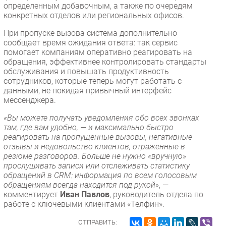
определенным добавочным, а также по очередям
Безопасность
конкретных отделов или региональных офисов.
Инновации
При пропуске вызова система дополнительно
CIO/Управление ИТ
сообщает время ожидания ответа: так сервис
помогает компаниям оперативно реагировать на
Гаджеты
обращения, эффективнее контролировать стандарты
Здоровье
обслуживания и повышать продуктивность
сотрудников, которые теперь могут работать с
данными, не покидая привычный интерфейс
РАЗДЕЛЫ
мессенджера.
«Вы можете получать уведомления обо всех звонках
Новости
там, где вам удобно, — и максимально быстро
Аналитика
реагировать на пропущенные вызовы, негативные
отзывы и недовольство клиентов, отраженные в
Интервью
резюме разговоров. Больше не нужно «вручную»
Мероприятия
прослушивать записи или отслеживать статистику
обращений в CRM: информация по всем голосовым
Проекты
обращениям всегда находится под рукой»
, —
IT класс
комментирует
Иван Павлов
, руководитель отдела по
Тестовый стенд
работе с ключевыми клиентами «Телфин».
Каталог компаний
ОТПРАВИТЬ: