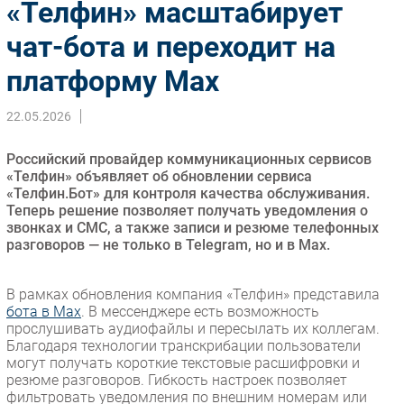
«Телфин» масштабирует
Импорто­замещение
чат-бота и переходит на
Автоматизация Промышленности
платформу Max
Интернет
Мобильная связь
22.05.2026
Фиксированная связь
Интеграция
Российский провайдер коммуникационных сервисов
Рынок ПК
«Телфин» объявляет об обновлении сервиса
«Телфин.Бот» для контроля качества обслуживания.
Маркетинг
Теперь решение позволяет получать уведомления о
Торговые сети
звонках и СМС, а также записи и резюме телефонных
разговоров — не только в Telegram, но и в Max.
Оборудование
ПО
В рамках обновления компания «Телфин» представила
Outsourcing
бота в Max
. В мессенджере есть возможность
Кадры
прослушивать аудиофайлы и пересылать их коллегам.
Благодаря технологии транскрибации пользователи
Регулирование
могут получать короткие текстовые расшифровки и
Финансы
резюме разговоров. Гибкость настроек позволяет
фильтровать уведомления по внешним номерам или
Web