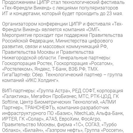
Продолжением ЦИПР стал технологический фестиваль
«Тех-Френдли Викенд» с лекциями популяризаторов
ИТ и концертами, который будет проходить до 23 мая.
Организатором конференции ЦИПР и фестиваля «Тех-
Френдли Викенд» является компания «ОМГ».
Мероприятие проходит при поддержке Правительства
Российской Федерации, Министерства цифрового
развития, связи и массовых коммуникаций РФ,
Правительства Москвы и Правительства
Нижегородской области. Генеральные партнеры:
Госкорпорация Ростех, Госкорпорация «Росатом»,
«Ростелеком», Яндекс, Т-Банк, ВЭБ.РФ, ТМХ.
ГигаПартнёр: Сбер. Технологический партнер – группа
компаний «ИКС Холдинг».
ВИП-партнеры: «Группа Астра», РЕД СОФТ, корпорация
«Галактика», МегаФон ПроБизнес, МТС, РТК-ЦОД, ГК
Softline, Центр Биометрических Технологий, «АЛМИ
Партнер», ТРАНСНЕФТЬ, компания-разработчик
инфраструктурного ПО «Базис», NtechLab, Альфа-Банк,
ИРТЕЯ, ГК «Солар», А7А5, ЕвроХим, ФосАгро,
Правительство Москвы, фирма «1С», СОГАЗ, «Турбо
Облако», «Билайн», «Газпром нефть», Группа «Россети»,