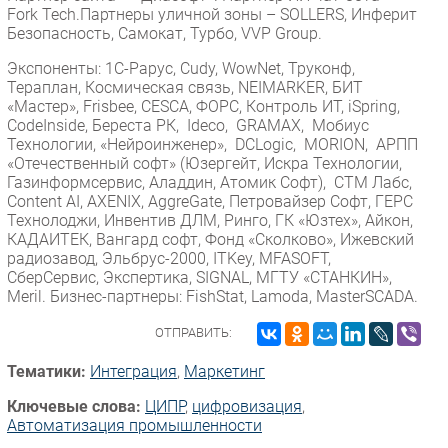
Fork Tech.Партнеры уличной зоны – SOLLERS, Инферит
Безопасность, Самокат, Турбо, VVP Group.
Экспоненты: 1С-Рарус, Cudy, WowNet, Труконф,
Тераплан, Космическая связь, NEIMARKER, БИТ
«Мастер», Frisbee, CESCA, ФОРС, Контроль ИТ, iSpring,
CodeInside, Береста РК, Ideco, GRAMAX, Мобиус
Технологии, «Нейроинженер», DCLogic, MORION, АРПП
«Отечественный софт» (Юзергейт, Искра Технологии,
Газинформсервис, Аладдин, Атомик Софт), СТМ Лабс,
Content AI, AXENIX, AggreGate, Петровайзер Софт, ГЕРС
Технолоджи, Инвентив ДЛМ, Ринго, ГК «Юзтех», Айкон,
КАДАИТЕК, Вангард софт, Фонд «Сколково», Ижевский
радиозавод, Эльбрус-2000, ITKey, MFASOFT,
СберСервис, Экспертика, SIGNAL, МГТУ «СТАНКИН»,
Meril. Бизнес-партнеры: FishStat, Lamoda, MasterSCADA.
ОТПРАВИТЬ:
Тематики:
Интеграция
,
Маркетинг
Ключевые слова:
ЦИПР
,
цифровизация
,
Автоматизация промышленности