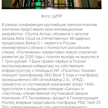
Фото: ЦИПР
В рамках конференции крупнейшие технологические
компании представили свои инновационные
разработки. «Группа Астра» объявила о запуске
облака Astra Cloud на отечественных 48-ядерных
процессорах Baikal-S — первого в России
коммерческого облака с полностью российским
стеком. «Ростелеком» презентовал новую стратегию
развития до 2030 года с планом выхода на выручку в
1 трлн рублей. Т-Банк провел первую в России
контролируемую кибератаку на собственную
инфраструктуру с помощью ИИ. «Росатом» показал
планшет-трансформер OKO Book 5 Yoga и платформу
промышленного ИИ «АтомМайнд 2.0». «РЖД»
совместно со спутниковой компанией «Бюро 1440»
приступили к оснащению поездов «Сапсан» и
«Ласточка» отечественной спутниковой связью.
Компания «РТ-Техприемка» (входит в Госкорпорацию
Ростех) впервые представила платформу РМС ТехХ 25
Про, предназначенную для централизованного