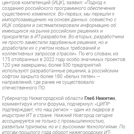
центров компетенций (ИЦК), заявил:
«Подход к
созданию российского программного обеспечения
существенно изменился. Во-первых, мы перешли к
импортозамещению на основе данных: совместно с
ИЦК собрали и систематизировали информацию об
имеющихся на рынке российских решениях и
приоритетах в ИТ-разработке. Во-вторых, разработчики
не просто заместили зарубежные решения, но и
доработали их с учетом новых требований и
коллективных запросов отрасли»
. По его словам, из
175 отобранных в 2022 году особо значимых проектов
120 уже завершены, более 930 предприятий
используют разработанные решения, а российским
софтом закрыто более 180 «белых пятен» —
направлений, где ранее не существовало
отечественного ПО.
Губернатор Нижегородской области
Глеб Никитин
,
комментируя итоги форума, подчеркнул:
«ЦИПР
подтверждает, что наш регион – один из лидеров в
индустрии ИТ в стране. Нижний Новгород сегодня
ассоциируется не только с промышленностью,
развитым туризмом, но и с высокими технологиями. По
итогам прошлого года оборот нижегородских ИТ-