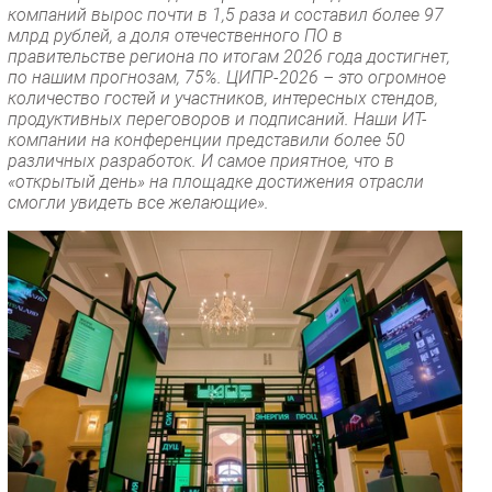
компаний вырос почти в 1,5 раза и составил более 97
млрд рублей, а доля отечественного ПО в
правительстве региона по итогам 2026 года достигнет,
по нашим прогнозам, 75%. ЦИПР-2026 – это огромное
количество гостей и участников, интересных стендов,
продуктивных переговоров и подписаний. Наши ИТ-
компании на конференции представили более 50
различных разработок. И самое приятное, что в
«открытый день» на площадке достижения отрасли
смогли увидеть все желающие».