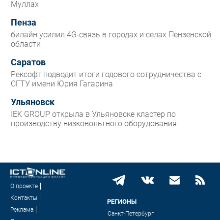
Муллах
Пенза
билайн усилил 4G-связь в городах и селах Пензенской
области
Саратов
Рексофт подводит итоги годового сотрудничества с
СГТУ имени Юрия Гагарина
Ульяновск
IEK GROUP открыла в Ульяновске кластер по
производству низковольтного оборудования
О проекте
Контакты
РЕГИОНЫ
Реклама
Санкт-Петербург