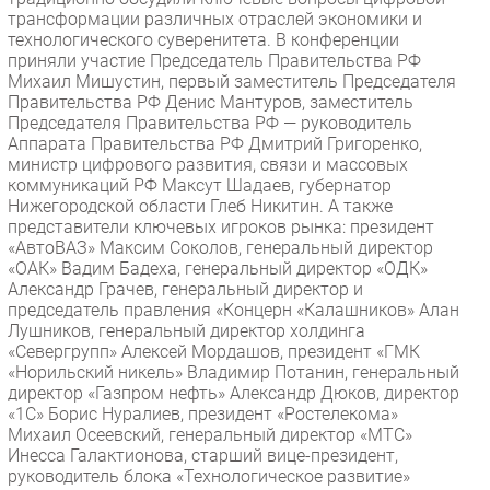
трансформации различных отраслей экономики и
технологического суверенитета. В конференции
приняли участие Председатель Правительства РФ
Михаил Мишустин, первый заместитель Председателя
Правительства РФ Денис Мантуров, заместитель
Председателя Правительства РФ — руководитель
Аппарата Правительства РФ Дмитрий Григоренко,
министр цифрового развития, связи и массовых
коммуникаций РФ Максут Шадаев, губернатор
Нижегородской области Глеб Никитин. А также
представители ключевых игроков рынка: президент
«АвтоВАЗ» Максим Соколов, генеральный директор
«ОАК» Вадим Бадеха, генеральный директор «ОДК»
Александр Грачев, генеральный директор и
председатель правления «Концерн «Калашников» Алан
Лушников, генеральный директор холдинга
«Севергрупп» Алексей Мордашов, президент «ГМК
«Норильский никель» Владимир Потанин, генеральный
директор «Газпром нефть» Александр Дюков, директор
«1С» Борис Нуралиев, президент «Ростелекома»
Михаил Осеевский, генеральный директор «МТС»
Инесса Галактионова, старший вице-президент,
руководитель блока «Технологическое развитие»