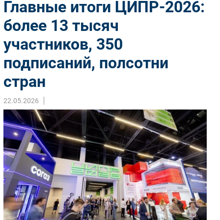
Главные итоги ЦИПР-2026:
Импорто­замещение
более 13 тысяч
Автоматизация Промышленности
участников, 350
Интернет
Мобильная связь
подписаний, полсотни
Фиксированная связь
стран
Интеграция
Рынок ПК
22.05.2026
Маркетинг
Торговые сети
Оборудование
ПО
Outsourcing
Кадры
Регулирование
Финансы
Web