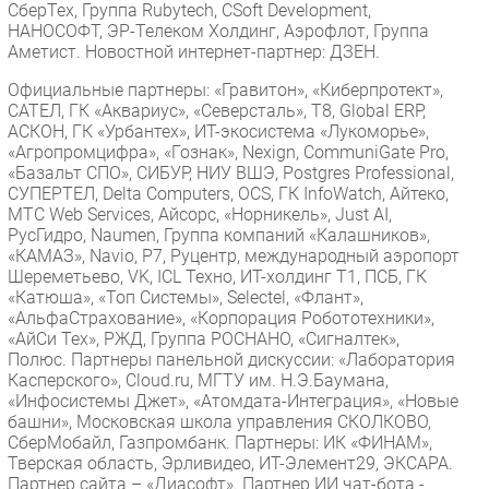
СберТех, Группа Rubytech, CSoft Development,
НАНОСОФТ, ЭР-Телеком Холдинг, Аэрофлот, Группа
Аметист. Новостной интернет-партнер: ДЗЕН.
Официальные партнеры: «Гравитон», «Киберпротект»,
САТЕЛ, ГК «Аквариус», «Северсталь», Т8, Global ERP,
АСКОН, ГК «Урбантех», ИТ-экосистема «Лукоморье»,
«Агропромцифра», «Гознак», Nexign, CommuniGate Pro,
«Базальт СПО», СИБУР, НИУ ВШЭ, Postgres Professional,
СУПЕРТЕЛ, Delta Computers, OCS, ГК InfoWatch, Айтеко,
МТС Web Services, Айсорс, «Норникель», Just AI,
РусГидро, Naumen, Группа компаний «Калашников»,
«КАМАЗ», Navio, Р7, Руцентр, международный аэропорт
Шереметьево, VK, ICL Техно, ИТ-холдинг Т1, ПСБ, ГК
«Катюша», «Топ Системы», Selectel, «Флант»,
«АльфаСтрахование», «Корпорация Робототехники»,
«АйСи Тех», РЖД, Группа РОСНАНО, «Сигналтек»,
Полюс. Партнеры панельной дискуссии: «Лаборатория
Касперского», Cloud.ru, МГТУ им. Н.Э.Баумана,
«Инфосистемы Джет», «Атомдата-Интеграция», «Новые
башни», Московская школа управления СКОЛКОВО,
СберМобайл, Газпромбанк. Партнеры: ИК «ФИНАМ»,
Тверская область, Эрливидео, ИТ-Элемент29, ЭКСАРА.
Партнер сайта – «Диасофт». Партнер ИИ чат-бота -