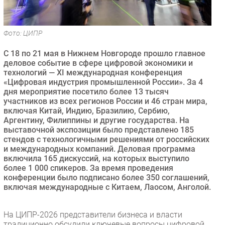
Безопасность
Инновации
Фото: ЦИПР
CIO/Управление ИТ
С 18 по 21 мая в Нижнем Новгороде прошло главное
Гаджеты
деловое событие в сфере цифровой экономики и
Здоровье
технологий — XI международная конференция
«Цифровая индустрия промышленной России». За 4
дня мероприятие посетило более 13 тысяч
РАЗДЕЛЫ
участников из всех регионов России и 46 стран мира,
включая Китай, Индию, Бразилию, Сербию,
Новости
Аргентину, Филиппины и другие государства. На
выставочной экспозиции было представлено 185
Аналитика
стендов с технологичными решениями от российских
Интервью
и международных компаний. Деловая программа
включила 165 дискуссий, на которых выступило
Мероприятия
более 1 000 спикеров. За время проведения
Проекты
конференции было подписано более 350 соглашений,
включая международные с Китаем, Лаосом, Анголой.
IT класс
Тестовый стенд
На ЦИПР-2026 представители бизнеса и власти
Каталог компаний
традиционно обсудили ключевые вопросы цифровой