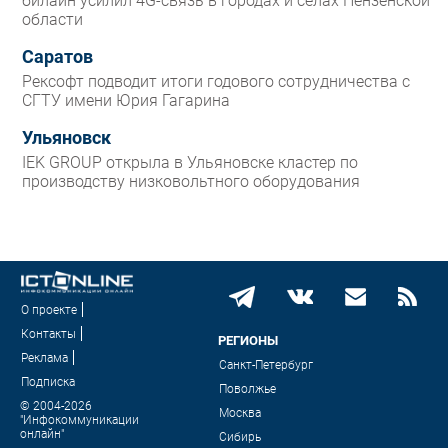
билайн усилил 4G-связь в городах и селах Пензенской
области
Саратов
Рексофт подводит итоги годового сотрудничества с
СГТУ имени Юрия Гагарина
Ульяновск
IEK GROUP открыла в Ульяновске кластер по
производству низковольтного оборудования
О проекте
Контакты
РЕГИОНЫ
Реклама
Санкт-Петербург
Подписка
Поволжье
© 2004-2026
Москва
"Инфокоммуникации
онлайн"
Сибирь