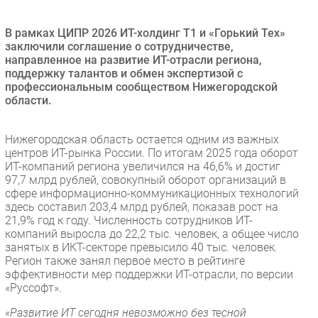
Безопасность
В рамках ЦИПР 2026 ИТ-холдинг Т1 и «Горький Тех»
Инновации
заключили соглашение о сотрудничестве,
CIO/Управление ИТ
направленное на развитие ИТ-отрасли региона,
поддержку талантов и обмен экспертизой с
Гаджеты
профессиональным сообществом Нижегородской
Здоровье
области.
РАЗДЕЛЫ
Нижегородская область остается одним из важных
центров ИТ-рынка России. По итогам 2025 года оборот
ИТ-компаний региона увеличился на 46,6% и достиг
Новости
97,7 млрд рублей, совокупный оборот организаций в
Аналитика
сфере информационно-коммуникационных технологий
здесь составил 203,4 млрд рублей, показав рост на
Интервью
21,9% год к году. Численность сотрудников ИТ-
Мероприятия
компаний выросла до 22,2 тыс. человек, а общее число
занятых в ИКТ-секторе превысило 40 тыс. человек.
Проекты
Регион также занял первое место в рейтинге
IT класс
эффективности мер поддержки ИТ-отрасли, по версии
Тестовый стенд
«Руссофт».
Каталог компаний
«Развитие ИТ сегодня невозможно без тесной