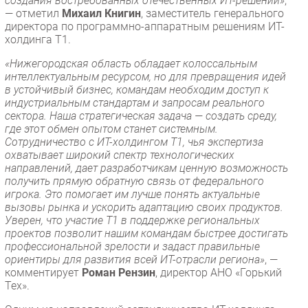
создания востребованных отечественных ИТ-решений»
,
— отметил
Михаил Книгин
, заместитель генерального
директора по программно-аппаратным решениям ИТ-
холдинга Т1.
«Нижегородская область обладает колоссальным
интеллектуальным ресурсом, но для превращения идей
в устойчивый бизнес, командам необходим доступ к
индустриальным стандартам и запросам реального
сектора. Наша стратегическая задача — создать среду,
где этот обмен опытом станет системным.
Сотрудничество с ИТ-холдингом Т1, чья экспертиза
охватывает широкий спектр технологических
направлений, дает разработчикам ценную возможность
получить прямую обратную связь от федерального
игрока. Это помогает им лучше понять актуальные
вызовы рынка и ускорить адаптацию своих продуктов.
Уверен, что участие Т1 в поддержке региональных
проектов позволит нашим командам быстрее достигать
профессиональной зрелости и задаст правильные
ориентиры для развития всей ИТ-отрасли региона»
, —
комментирует
Роман Рензин
, директор АНО «Горький
Тех».