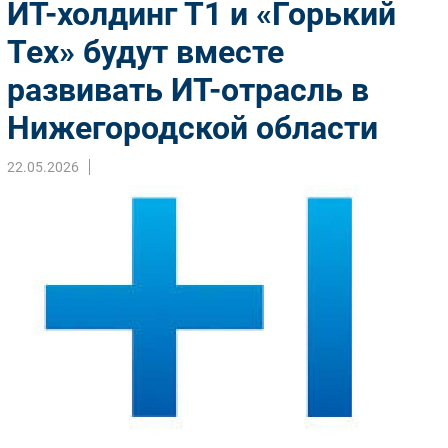
ИТ-холдинг Т1 и «Горький
Импорто­замещение
Тех» будут вместе
Автоматизация Промышленности
развивать ИТ-отрасль в
Интернет
Мобильная связь
Нижегородской области
Фиксированная связь
Интеграция
22.05.2026
Рынок ПК
Маркетинг
Торговые сети
Оборудование
ПО
Outsourcing
Кадры
Регулирование
Финансы
Web