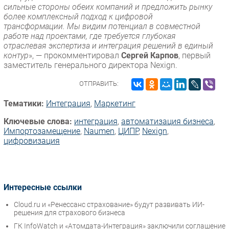
сильные стороны обеих компаний и предложить рынку
более комплексный подход к цифровой
трансформации. Мы видим потенциал в совместной
работе над проектами, где требуется глубокая
отраслевая экспертиза и интеграция решений в единый
контур
», — прокомментировал
Сергей Карпов
, первый
заместитель генерального директора Nexign.
ОТПРАВИТЬ:
Тематики:
Интеграция
,
Маркетинг
Ключевые слова:
интеграция
,
автоматизация бизнеса
,
Импорто­замещение
,
Naumen
,
ЦИПР
,
Nexign
,
цифровизация
Интересные ссылки
Cloud.ru и «Ренессанс страхование» будут развивать ИИ-
решения для страхового бизнеса
ГК InfoWatch и «Атомдата-Интеграция» заключили соглашение