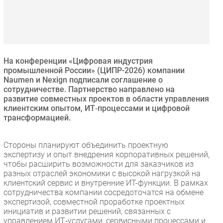
Безопасность
Инновации
CIO/Управление ИТ
Гаджеты
На конференции «Цифровая индустрия
Здоровье
промышленной России» (ЦИПР-2026) компании
Naumen и Nexign подписали соглашение о
сотрудничестве. Партнерство направлено на
РАЗДЕЛЫ
развитие совместных проектов в области управления
клиентским опытом, ИТ‑процессами и цифровой
трансформацией.
Новости
Аналитика
Стороны планируют объединить проектную
Интервью
экспертизу и опыт внедрения корпоративных решений,
Мероприятия
чтобы расширить возможности для заказчиков из
разных отраслей экономики с высокой нагрузкой на
Проекты
клиентский сервис и внутренние ИТ-функции. В рамках
IT класс
сотрудничества компании сосредоточатся на обмене
Тестовый стенд
экспертизой, совместной проработке проектных
инициатив и развитии решений, связанных с
Каталог компаний
управлением ИТ‑услугами, сервисными процессами и