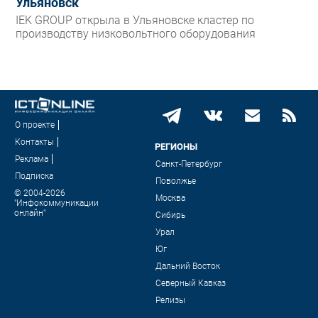
Ульяновск
IEK GROUP открыла в Ульяновске кластер по
производству низковольтного оборудования
О проекте
Контакты
РЕГИОНЫ
Реклама
Санкт-Петербург
Подписка
Поволжье
© 2004-2026
Москва
"Инфокоммуникации
онлайн"
Сибирь
Урал
Юг
Дальний Восток
Северный Кавказ
Релизы