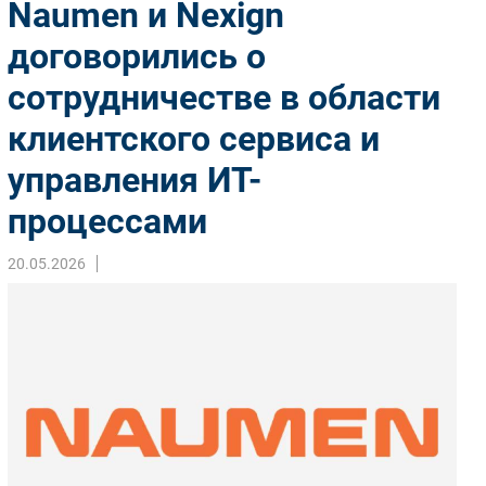
Naumen и Nexign
Импорто­замещение
договорились о
Автоматизация Промышленности
сотрудничестве в области
Интернет
Мобильная связь
клиентского сервиса и
Фиксированная связь
управления ИТ-
Интеграция
Рынок ПК
процессами
Маркетинг
20.05.2026
Торговые сети
Оборудование
ПО
Outsourcing
Кадры
Регулирование
Финансы
Web