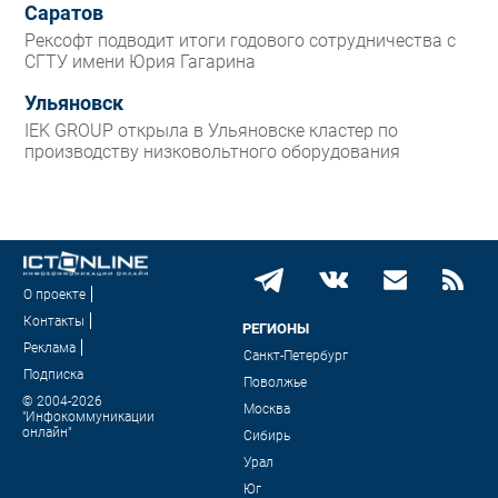
Саратов
Рексофт подводит итоги годового сотрудничества с
СГТУ имени Юрия Гагарина
Ульяновск
IEK GROUP открыла в Ульяновске кластер по
производству низковольтного оборудования
О проекте
Контакты
РЕГИОНЫ
Реклама
Санкт-Петербург
Подписка
Поволжье
© 2004-2026
Москва
"Инфокоммуникации
онлайн"
Сибирь
Урал
Юг