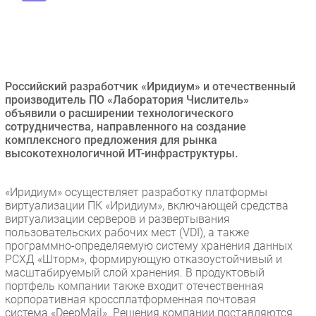
Безопасность
Инновации
CIO/Управление ИТ
Гаджеты
Российский разработчик «Иридиум» и отечественный
Здоровье
производитель ПО «Лаборатория Числитель»
объявили о расширении технологического
сотрудничества, направленного на создание
РАЗДЕЛЫ
комплексного предложения для рынка
высокотехнологичной ИТ-инфраструктуры.
Новости
Аналитика
«Иридиум» осуществляет разработку платформы
виртуализации ПК «Иридиум», включающей средства
Интервью
виртуализации серверов и развертывания
Мероприятия
пользовательских рабочих мест (VDI), а также
программно-определяемую систему хранения данных
Проекты
РСХД «Шторм», формирующую отказоустойчивый и
IT класс
масштабируемый слой хранения. В продуктовый
Тестовый стенд
портфель компании также входит отечественная
корпоративная кроссплатформенная почтовая
Каталог компаний
система «DeepMail». Решения компании поставляются