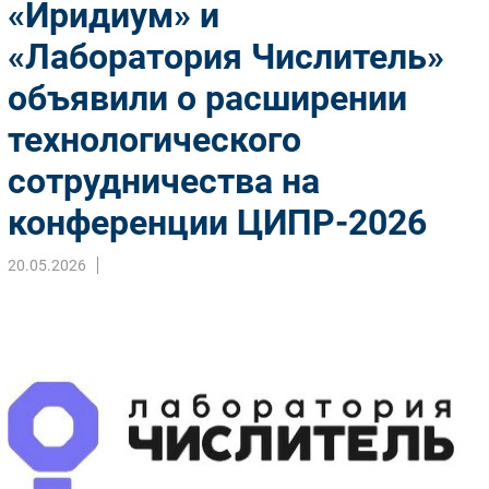
«Иридиум» и
Импорто­замещение
«Лаборатория Числитель»
Автоматизация Промышленности
объявили о расширении
Интернет
Мобильная связь
технологического
Фиксированная связь
сотрудничества на
Интеграция
Рынок ПК
конференции ЦИПР-2026
Маркетинг
20.05.2026
Торговые сети
Оборудование
ПО
Outsourcing
Кадры
Регулирование
Финансы
Web