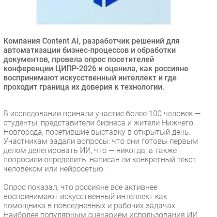
Безопасность
Инновации
CIO/Управление ИТ
Компания Content AI, разработчик решений для
автоматизации бизнес-процессов и обработки
Гаджеты
документов, провела опрос посетителей
Здоровье
конференции ЦИПР-2026 и оценила, как россияне
воспринимают искусственный интеллект и где
проходит граница их доверия к технологии.
РАЗДЕЛЫ
В исследовании приняли участие более 100 человек —
Новости
студенты, представители бизнеса и жители Нижнего
Аналитика
Новгорода, посетившие выставку в открытый день.
Участникам задали вопросы: что они готовы первым
Интервью
делом делегировать ИИ, что — никогда, а также
Мероприятия
попросили определить, написан ли конкретный текст
человеком или нейросетью.
Проекты
IT класс
Опрос показал, что россияне все активнее
Тестовый стенд
воспринимают искусственный интеллект как
помощника в повседневных и рабочих задачах.
Каталог компаний
Наиболее популярным сценарием использования ИИ