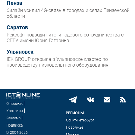
Пенза
билайн усилил 4G-связь в городах и селах Пензенской
области
Саратов
Рексофт подводит итоги годового сотрудничества с
СГТУ имени Юрия Гагарина
Ульяновск
IEK GROUP открыла в Ульяновске кластер по
производству низковольтного оборудования
О проекте
Контакты
РЕГИОНЫ
Реклама
Санкт-Петербург
Подписка
Поволжье
© 2004-2026
Москва