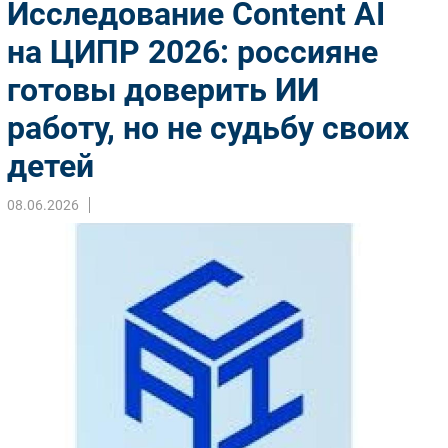
Исследование Content AI
Импорто­замещение
на ЦИПР 2026: россияне
Автоматизация Промышленности
готовы доверить ИИ
Интернет
Мобильная связь
работу, но не судьбу своих
Фиксированная связь
детей
Интеграция
Рынок ПК
08.06.2026
Маркетинг
Торговые сети
Оборудование
ПО
Outsourcing
Кадры
Регулирование
Финансы
Web