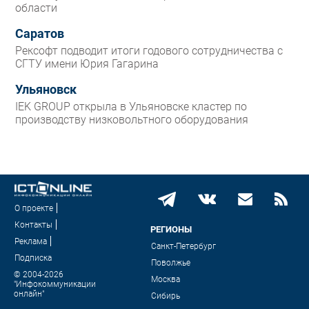
области
Саратов
Рексофт подводит итоги годового сотрудничества с
СГТУ имени Юрия Гагарина
Ульяновск
IEK GROUP открыла в Ульяновске кластер по
производству низковольтного оборудования
О проекте
Контакты
РЕГИОНЫ
Реклама
Санкт-Петербург
Подписка
Поволжье
© 2004-2026
Москва
"Инфокоммуникации
онлайн"
Сибирь