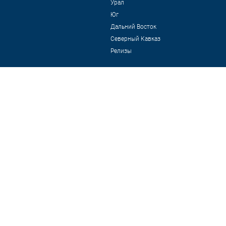
Урал
Юг
Дальний Восток
Северный Кавказ
Релизы