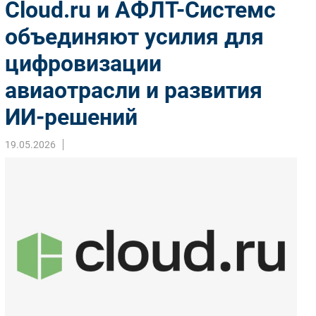
Cloud.ru и АФЛТ-Системс
Импорто­замещение
объединяют усилия для
Автоматизация Промышленности
цифровизации
Интернет
Мобильная связь
авиаотрасли и развития
Фиксированная связь
ИИ-решений
Интеграция
Рынок ПК
19.05.2026
Маркетинг
Торговые сети
Оборудование
ПО
Outsourcing
Кадры
Регулирование
Финансы
Web