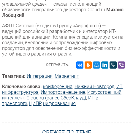
управляемой среде»,
— сказал исполняющий
обязанности генерального директора Cloud.ru
Михаил
Лобоцкий
.
АФЛТ-Системс (входит в Группу «Аэрофлот») —
ведущий российский разработчик и интегратор ИТ-
решений для авиации. Компания специализируется на
создании, внедрении и сопровождении цифровых
продуктов для обеспечения бизнес-эффективности и
устойчивого развития отрасли.
ОТПРАВИТЬ:
Тематики:
Интеграция
,
Маркетинг
Ключевые слова:
конференция
,
Нижний Новгород
,
ИТ
инфраструктура
,
Импорто­замещение
,
Искусственный
интеллект
,
Cloud.ru (ранее СберКлауд)
,
ИТ в
транспорте
,
ЦИПР
,
цифровизация
СВЕЖЕЕ ПО ТЕМЕ