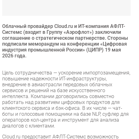
Безопасность
Инновации
CIO/Управление ИТ
Облачный провайдер Cloud.ru и ИТ-компания АФЛТ-
Системс (входит в Группу «Аэрофлот») заключили
Гаджеты
соглашение о стратегическом партнерстве. Стороны
Здоровье
подписали меморандум на конференции «Цифровая
индустрия промышленной России» (ЦИПР) 19 мая
2026 года.
РАЗДЕЛЫ
Цель сотрудничества — ускорение импортозамещения,
Новости
повышение надежности ИТ-инфраструктуры,
Аналитика
внедрение в авиаотрасли передовых облачных
сервисов и решений на базе искусственного
Интервью
интеллекта. Компании договорились совместно
Мероприятия
работать над развитием цифровых продуктов для
клиентского сервиса и бэк-офиса. В их числе — чат-
Проекты
боты и голосовые помощники на базе NLP, суфлер для
IT класс
операторов кол-центра и инструмент для анализа
Тестовый стенд
диалогов с клиентами.
Каталог компаний
Cloud.ru предоставит АФЛТ-Системс возможность