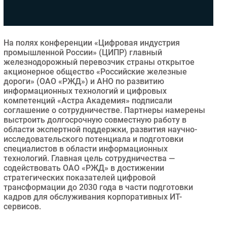
Безопасность
Инновации
CIO/Управление ИТ
На полях конференции «Цифровая индустрия
промышленной России» (ЦИПР) главный
Гаджеты
железнодорожный перевозчик страны открытое
Здоровье
акционерное общество «Российские железные
дороги» (ОАО «РЖД») и АНО по развитию
информационных технологий и цифровых
РАЗДЕЛЫ
компетенций «Астра Академия» подписали
соглашение о сотрудничестве. Партнеры намерены
выстроить долгосрочную совместную работу в
Новости
области экспертной поддержки, развития научно-
Аналитика
исследовательского потенциала и подготовки
Интервью
специалистов в области информационных
технологий. Главная цель сотрудничества —
Мероприятия
содействовать ОАО «РЖД» в достижении
Проекты
стратегических показателей цифровой
трансформации до 2030 года в части подготовки
IT класс
кадров для обслуживания корпоративных ИТ-
Тестовый стенд
сервисов.
Каталог компаний