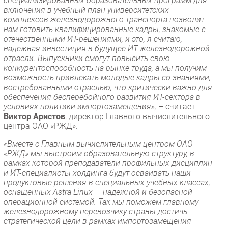
специализированных образовательных программ для
включения в учебный план университетских
комплексов железнодорожного транспорта позволит
нам готовить квалифицированные кадры, знакомые с
отечественными ИТ-решениями, и это, я считаю,
надежная инвестиция в будущее ИТ железнодорожной
отрасли. Выпускники смогут повысить свою
конкурентоспособность на рынке труда, а мы получим
возможность привлекать молодые кадры со знаниями,
востребованными отраслью, что критически важно для
обеспечения бесперебойного развития ИТ-сектора в
условиях политики импортозамещения», –
считает
Виктор Аристов
, директор Главного вычислительного
центра ОАО «РЖД».
«Вместе с Главным вычислительным центром ОАО
«РЖД» мы выстроим образовательную структуру, в
рамках которой преподаватели профильных дисциплин
и ИТ-специалисты холдинга будут осваивать наши
продуктовые решения в специальных учебных классах,
оснащенных Astra Linux — надежной и безопасной
операционной системой. Так мы поможем главному
железнодорожному перевозчику страны достичь
стратегической цели в рамках импортозамещения —