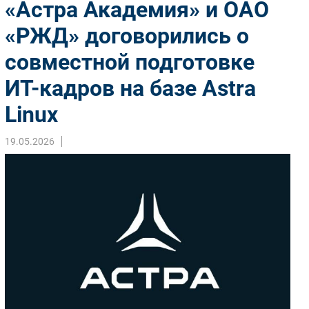
«Астра Академия» и ОАО
Импорто­замещение
«РЖД» договорились о
Автоматизация Промышленности
совместной подготовке
Интернет
Мобильная связь
ИТ-кадров на базе Astra
Фиксированная связь
Linux
Интеграция
Рынок ПК
19.05.2026
Маркетинг
Торговые сети
Оборудование
ПО
Outsourcing
Кадры
Регулирование
Финансы
Web