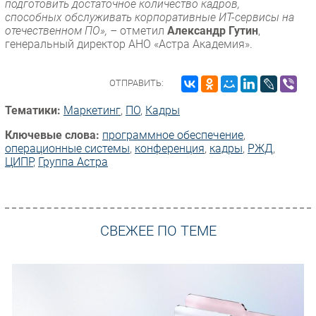
подготовить достаточное количество кадров,
способных обслуживать корпоративные ИТ-сервисы на
отечественном ПО», –
отметил
Александр Гутин
,
генеральный директор АНО «Астра Академия».
ОТПРАВИТЬ:
Тематики:
Маркетинг
,
ПО
,
Кадры
Ключевые слова:
программное обеспечение
,
операционные системы
,
конференция
,
кадры
,
РЖД
,
ЦИПР
,
Группа Астра
СВЕЖЕЕ ПО ТЕМЕ