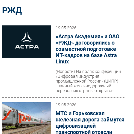
Импорто­замещение
РЖД
Автоматизация Промышленности
Интернет
19.05.2026
Мобильная связь
«Астра Академия» и ОАО
Фиксированная связь
«РЖД» договорились о
совместной подготовке
Интеграция
ИТ-кадров на базе Astra
Рынок ПК
Linux
Маркетинг
(Новости)
На полях конференции
Торговые сети
«Цифровая индустрия
промышленной России» (ЦИПР)
Оборудование
главный железнодорожный
перевозчик страны открытое
ПО
акционерное...
Outsourcing
19.05.2026
Кадры
МТС и Горьковская
Регулирование
железная дорога займутся
Финансы
цифровизацией
транспортной отрасли
Web