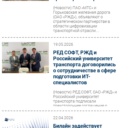
Безопасность
(Новости)
ПАО «МТС» и
Горьковская железная дорога
Инновации
(ОАО «РЖД»), объявляют о
стратегическом партнерстве в
CIO/Управление ИТ
области цифровизации
транспортной отрасли....
Гаджеты
Здоровье
19.05.2026
РЕД СОФТ, РЖД и
РАЗДЕЛЫ
Российский университет
транспорта договорились
Новости
о сотрудничестве в сфере
Аналитика
подготовки ИТ-
специалистов
Интервью
Мероприятия
(Новости)
РЕД СОФТ, ОАО «РЖД» и
Российский университет
Проекты
транспорта подписали
трехстороннее соглашение о
IT класс
сотрудничестве на конференции
ЦИПР 2026....
Тестовый стенд
22.04.2026
Каталог компаний
Билайн задействует