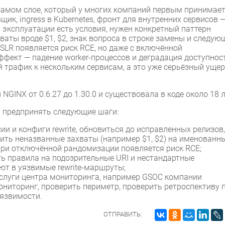
самом слое, который у многих компаний первым принимае
щик, ingress в Kubernetes, фронт для внутренних сервисов 
 эксплуатации есть условия, нужен конкретный паттерн
ваты вроде $1, $2, знак вопроса в строке замены и следую
 ASLR появляется риск RCE, но даже с включённой
ффект — падение worker-процессов и деградация доступнос
 трафик к нескольким сервисам, а это уже серьёзный ущер
NGINX от 0.6.27 до 1.30.0 и существовала в коде около 18 л
я предпринять следующие шаги:
и и конфиги rewrite, обновиться до исправленных релизов,
ить неназванные захваты (например $1, $2) на именованны
 при отключённой рандомизации появляется риск RCE;
ть правила на подозрительные URI и нестандартные
ют в уязвимые rewrite-маршруты;
услуги центра мониторинга, например GSOC компании
ниторинг, проверить периметр, проверить ретроспективу 
уязвимости.
ОТПРАВИТЬ: