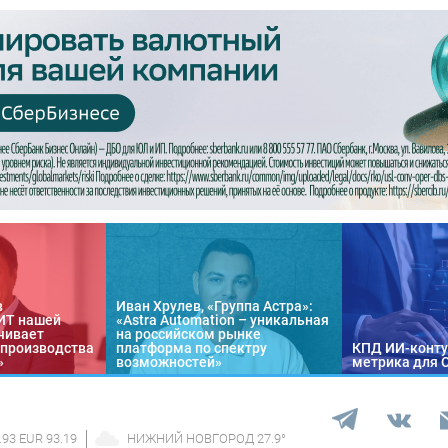
в
Иван Хрулев, «Группа Астра»:
«ИТ нашей
«Astra Automation – уникальная
чивает
на российском рынке
 производства
платформа по спектру
КПД ИИ-конту
»
возможностей»
метрика для 
.93 EUR 93.19
НИЖНИЙ НОВГОРОД
27.9
°