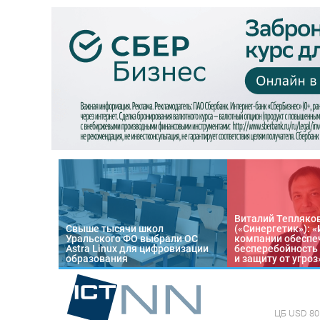
Виталий Тепляко
Свыше тысячи школ
(«Синергетик»): 
Уральского ФО выбрали ОС
компании обеспе
Astra Linux для цифровизации
бесперебойность
образования
и защиту от угроз
ЦБ
USD 80