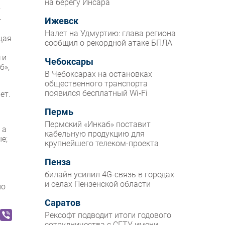
на берегу Инсара
т
—
Ижевск
Налет на Удмуртию: глава региона
щая
сообщил о рекордной атаке БПЛА
ти
Чебоксары
б»,
В Чебоксарах на остановках
общественного транспорта
появился бесплатный Wi‑Fi
ет.
Пермь
Пермский «Инкаб» поставит
 а
кабельную продукцию для
е;
крупнейшего телеком-проекта
Пенза
билайн усилил 4G-связь в городах
и селах Пензенской области
по
Саратов
Рексофт подводит итоги годового
сотрудничества с СГТУ имени