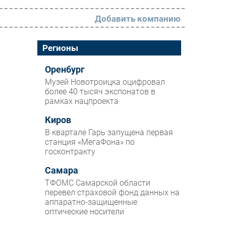
Добавить компанию
РАЗДЕЛЫ
Регионы
Новости
Оренбург
Музей Новотроицка оцифровал
Аналитика
более 40 тысяч экспонатов в
рамках нацпроекта
Интервью
Мероприятия
Киров
В квартале Гарь запущена первая
Проекты
станция «МегаФона» по
госконтракту
IT класс
Самара
Тестовый стенд
ТФОМС Самарской области
Каталог компаний
перевел страховой фонд данных на
аппаратно-защищенные
оптические носители