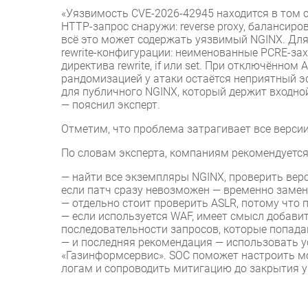
«Уязвимость CVE-2026-42945 находится в том 
HTTP-запрос снаружи: reverse proxy, балансиров
всё это может содержать уязвимый NGINX. Для
rewrite-конфигурации: неименованные PCRE-зах
директива rewrite, if или set. При отключённом
рандомизацией у атаки остаётся неприятный э
для публичного NGINX, который держит входной
— пояснил эксперт.
Отметим, что проблема затрагивает все версии 
По словам эксперта, компаниям рекомендуетс
— найти все экземпляры NGINX, проверить верси
если патч сразу невозможен — временно замен
— отдельно стоит проверить ASLR, потому что
— если используется WAF, имеет смысл добави
последовательности запросов, которые попада
— и последняя рекомендация — использовать 
«Газинформсервис». SOC поможет настроить мо
логам и сопроводить митигацию до закрытия 