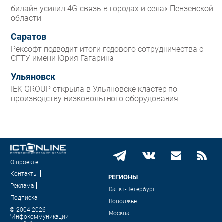
билайн усилил 4G-связь в городах и селах Пензенской
области
Саратов
Рексофт подводит итоги годового сотрудничества с
СГТУ имени Юрия Гагарина
Ульяновск
IEK GROUP открыла в Ульяновске кластер по
производству низковольтного оборудования
О проекте
Контакты
РЕГИОНЫ
Реклама
Санкт-Петербург
Подписка
Поволжье
© 2004-2026
Москва
"Инфокоммуникации