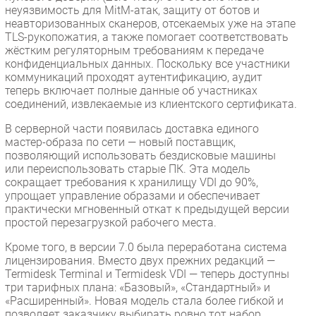
неуязвимость для MitM-атак, защиту от ботов и
неавторизованных сканеров, отсекаемых уже на этапе
TLS-рукопожатия, а также помогает соответствовать
жёстким регуляторным требованиям к передаче
конфиденциальных данных. Поскольку все участники
коммуникаций проходят аутентификацию, аудит
теперь включает полные данные об участниках
соединений, извлекаемые из клиентского сертификата.
В серверной части появилась доставка единого
мастер-образа по сети — новый поставщик,
позволяющий использовать бездисковые машины
или переиспользовать старые ПК. Эта модель
сокращает требования к хранилищу VDI до 90%,
упрощает управление образами и обеспечивает
практически мгновенный откат к предыдущей версии
простой перезагрузкой рабочего места.
Кроме того, в версии 7.0 была переработана система
лицензирования. Вместо двух прежних редакций —
Termidesk Terminal и Termidesk VDI — теперь доступны
три тарифных плана: «Базовый», «Стандартный» и
«Расширенный». Новая модель стала более гибкой и
позволяет заказчику выбирать ровно тот набор