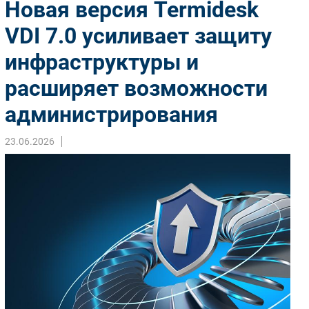
Новая версия Termidesk
Импорто­замещение
VDI 7.0 усиливает защиту
Автоматизация Промышленности
инфраструктуры и
Интернет
Мобильная связь
расширяет возможности
Фиксированная связь
администрирования
Интеграция
Рынок ПК
23.06.2026
Маркетинг
Торговые сети
Оборудование
ПО
Outsourcing
Кадры
Регулирование
Финансы
Web