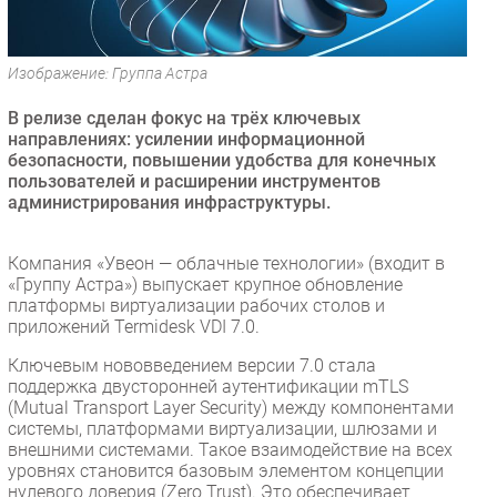
Безопасность
Инновации
Изображение: Группа Астра
CIO/Управление ИТ
В релизе сделан фокус на трёх ключевых
Гаджеты
направлениях: усилении информационной
Здоровье
безопасности, повышении удобства для конечных
пользователей и расширении инструментов
администрирования инфраструктуры.
РАЗДЕЛЫ
Новости
Компания «Увеон — облачные технологии» (входит в
«Группу Астра») выпускает крупное обновление
Аналитика
платформы виртуализации рабочих столов и
Интервью
приложений Termidesk VDI 7.0.
Мероприятия
Ключевым нововведением версии 7.0 стала
поддержка двусторонней аутентификации mTLS
Проекты
(Mutual Transport Layer Security) между компонентами
IT класс
системы, платформами виртуализации, шлюзами и
Тестовый стенд
внешними системами. Такое взаимодействие на всех
уровнях становится базовым элементом концепции
Каталог компаний
нулевого доверия (Zero Trust). Это обеспечивает