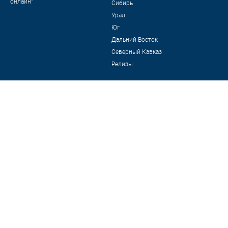
онлайн"
Сибирь
Урал
Юг
Дальний Восток
Северный Кавказ
Релизы