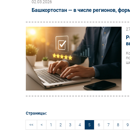
02.03.2026
Башкортостан — в числе регионов, фор
2
Р
в
К
п
шк
Страницы:
<<
<
1
2
3
4
5
6
7
8
9