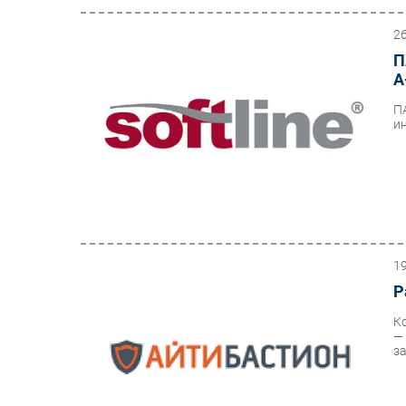
2
П
А
П
и
1
Р
К
—
з