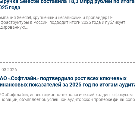
ыручка Selectel составила 18,3 млрд рублей по итог
025 года
омпания Selectel, крупнейший независимый провайдер IT-
нфраструктуры в России, подводит итоги 2025 года и публикует
удированную...
0.03.2026
АО «Софтлайн» подтвердило рост всех ключевых
инансовых показателей за 2025 год по итогам аудит
АО «Софтлайн», инвестиционно-технологический холдинг с фокусом 
нновации, объявляет об успешной аудиторской проверке финансовой