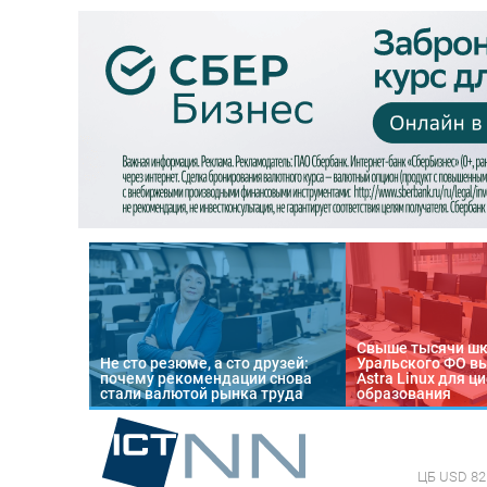
Свыше тысячи ш
Не сто резюме, а сто друзей:
Уральского ФО в
почему рекомендации снова
Astra Linux для 
стали валютой рынка труда
образования
ЦБ
USD 82