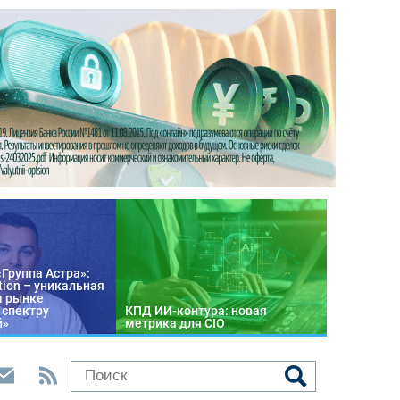
«Группа Астра»:
tion – уникальная
м рынке
 спектру
КПД ИИ-контура: новая
й»
метрика для CIO