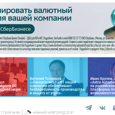
Виталий Тепляков
Иван Хрулев, 
кол
(«Синергетик»): «ИТ нашей
«Astra Automa
ыбрали ОС
компании обеспечивает
на российско
цифровизации
бесперебойность производства
платформа по
и защиту от угроз»
возможносте
.17 EUR 94.84
НИЖНИЙ НОВГОРОД
22.9
°