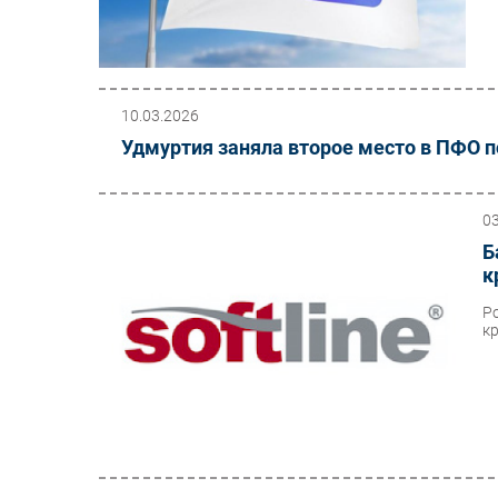
10.03.2026
Удмуртия заняла второе место в ПФО по
0
Б
к
Р
к