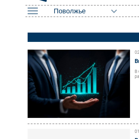
РУБРИКИ
Финансы
Импорто­замещение
Маркетин
Автоматизация
Торговые
0
Промышленности
В
Оборудов
Интернет
В
ПО
р
Мобильная связь
Outsourci
Фиксированная связь
Кадры
Интеграция
Регулиро
Рынок ПК
0