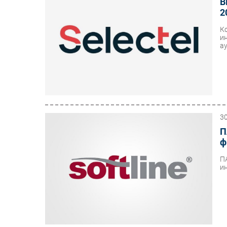
В
2
К
и
а
3
П
ф
П
и