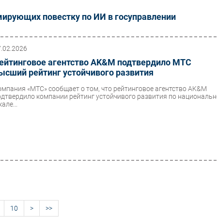
мирующих повестку по ИИ в госуправлении
7.02.2026
ейтинговое агентство AK&M подтвердило МТС
ысший рейтинг устойчивого развития
омпания «МТС» сообщает о том, что рейтинговое агентство AK&M
одтвердило компании рейтинг устойчивого развития по националь
але...
10
>
>>