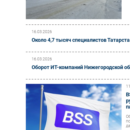
16.03.2026
Около 4,7 тысяч специалистов Татарст
16.03.2026
Оборот ИТ-компаний Нижегородской обла
1
B
р
п
О
п
д