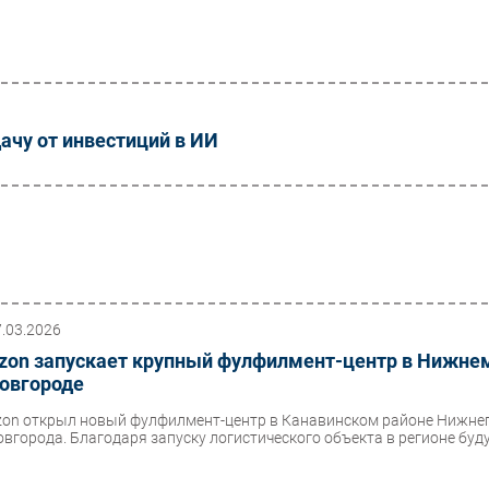
ачу от инвестиций в ИИ
7.03.2026
zon запускает крупный фулфилмент-центр в Нижне
овгороде
zon открыл новый фулфилмент-центр в Канавинском районе Нижне
овгорода. Благодаря запуску логистического объекта в регионе будут