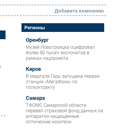
Добавить компанию
РАЗДЕЛЫ
Регионы
Новости
Оренбург
Музей Новотроицка оцифровал
Аналитика
более 40 тысяч экспонатов в
рамках нацпроекта
Интервью
т
Мероприятия
Киров
В квартале Гарь запущена первая
Проекты
станция «МегаФона» по
госконтракту
IT класс
Самара
Тестовый стенд
ТФОМС Самарской области
Каталог компаний
перевел страховой фонд данных на
аппаратно-защищенные
оптические носители