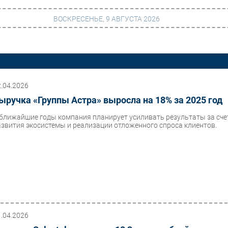
ВОСКРЕСЕНЬЕ, 9 АВГУСТА 2026
г
Финансы
 сети
Web
2.04.2026
ыручка «Группы Астра» выросла на 18% за 2025 год
ание
Безопасность
 ближайшие годы компания планирует усиливать результаты за сче
Инновации
азвития экосистемы и реализации отложенного спроса клиентов.
ng
CIO/Управление ИТ
Гаджеты
вание
Здоровье
1.04.2026