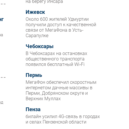
на берегу Инсара
Ижевск
нг
Около 600 жителей Удмуртии
получили доступ к качественной
связи от МегаФона в Усть-
на
Сарапулке
Чебоксары
В Чебоксарах на остановках
общественного транспорта
появился бесплатный Wi‑Fi
Пермь
МегаФон обеспечил скоростным
интернетом дачные массивы в
Перми, Добрянском округе и
Верхних Муллах
од
Пенза
билайн усилил 4G-связь в городах
и селах Пензенской области