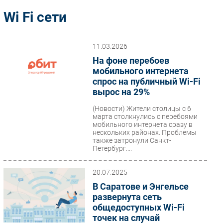
Импорто­замещение
Wi Fi сети
Автоматизация Промышленности
Интернет
11.03.2026
Мобильная связь
На фоне перебоев
Фиксированная связь
мобильного интернета
спрос на публичный Wi-Fi
Интеграция
вырос на 29%
Рынок ПК
(Новости)
Жители столицы с 6
Маркетинг
марта столкнулись с перебоями
Торговые сети
мобильного интернета сразу в
нескольких районах. Проблемы
Оборудование
также затронули Санкт-
Петербург....
ПО
Outsourcing
20.07.2025
Кадры
В Саратове и Энгельсе
Регулирование
развернута сеть
общедоступных Wi-Fi
Финансы
точек на случай
Web