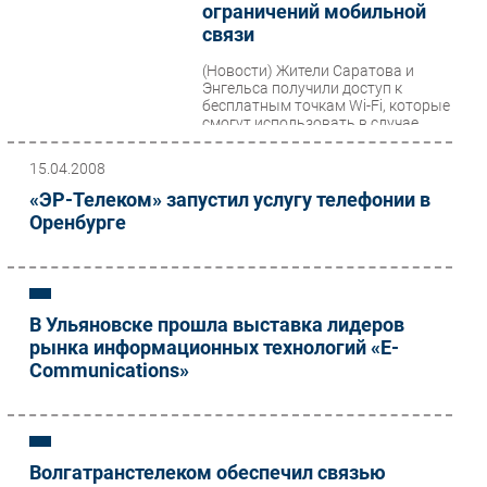
ограничений мобильной
Безопасность
связи
Инновации
(Новости)
Жители Саратова и
Энгельса получили доступ к
CIO/Управление ИТ
бесплатным точкам Wi-Fi, которые
Гаджеты
смогут использовать в случае
введения ограничений
Здоровье
мобильного...
15.04.2008
«ЭР-Телеком» запустил услугу телефонии в
РАЗДЕЛЫ
Оренбурге
Новости
Аналитика
Интервью
В Ульяновске прошла выставка лидеров
рынка информационных технологий «E-
Мероприятия
Communications»
Проекты
IT класс
Тестовый стенд
Каталог компаний
Волгатранстелеком обеспечил связью