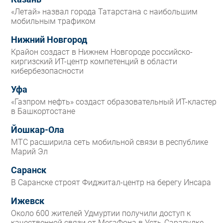
«Летай» назвал города Татарстана с наибольшим
мобильным трафиком
Нижний Новгород
Крайон создаст в Нижнем Новгороде российско-
киргизский ИТ-центр компетенций в области
кибербезопасности
Уфа
«Газпром нефть» создаст образовательный ИТ-кластер
в Башкортостане
Йошкар-Ола
МТС расширила сеть мобильной связи в республике
Марий Эл
Саранск
В Саранске строят Фиджитал-центр на берегу Инсара
Ижевск
Около 600 жителей Удмуртии получили доступ к
качественной связи от МегаФона в Усть-Сарапулке