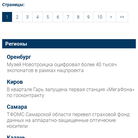
Страницы:
1
2
3
4
5
6
7
8
9
10
>
>>
Регионы
Оренбург
Музей Новотроицка оцифровал более 40 тысяч
экспонатов в рамках нацпроекта
Киров
В квартале Гарь запущена первая станция «МегаФона»
по госконтракту
Самара
ТФОМС Самарской области перевел страховой фонд
данных на аппаратно-защищенные оптические
носители
Казань