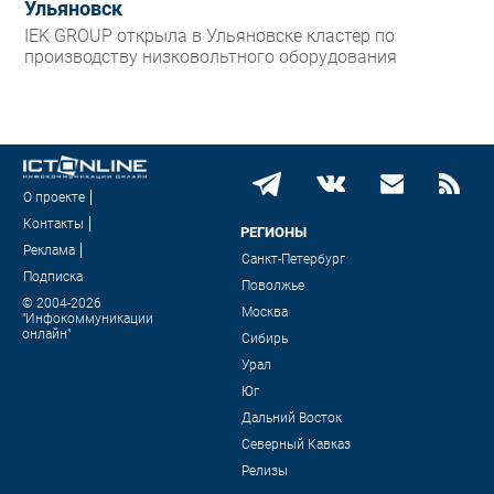
Ульяновск
IEK GROUP открыла в Ульяновске кластер по
производству низковольтного оборудования
О проекте
Контакты
РЕГИОНЫ
Реклама
Санкт-Петербург
Подписка
Поволжье
© 2004-2026
Москва
"Инфокоммуникации
онлайн"
Сибирь
Урал
Юг
Дальний Восток
Северный Кавказ
Релизы