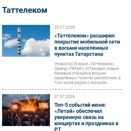
Импорто­замещение
Таттелеком
Автоматизация Промышленности
Интернет
20.07.2026
Мобильная связь
«Таттелеком» расширил
Фиксированная связь
покрытие мобильной сети
в восьми населённых
Интеграция
пунктах Татарстана
Рынок ПК
(Новости)
В июне «Таттелеком»
Маркетинг
(бренд «Летай») установил новые
Торговые сети
базовые станции в восьми
населённых пунктах республики, в
Оборудование
том числе рядом с жилыми...
ПО
07.07.2026
Outsourcing
Топ-5 событий июня:
Кадры
«Летай» обеспечил
Регулирование
уверенную связь на
Финансы
концертах и праздниках в
РТ
Web