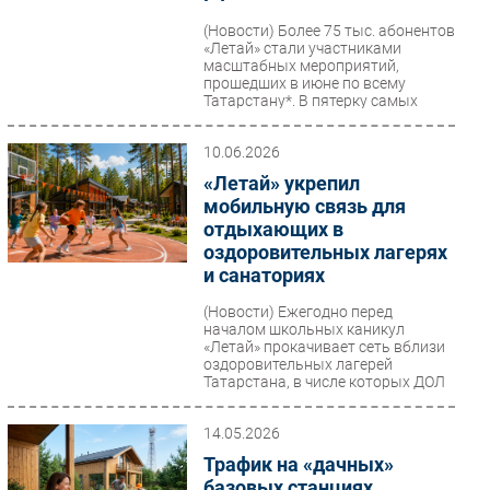
Безопасность
(Новости)
Более 75 тыс. абонентов
«Летай» стали участниками
Инновации
масштабных мероприятий,
прошедших в июне по всему
CIO/Управление ИТ
Татарстану*. В пятерку самых
посещаемых...
Гаджеты
Здоровье
10.06.2026
«Летай» укрепил
мобильную связь для
РАЗДЕЛЫ
отдыхающих в
оздоровительных лагерях
Новости
и санаториях
Аналитика
(Новости)
Ежегодно перед
Интервью
началом школьных каникул
«Летай» прокачивает сеть вблизи
Мероприятия
оздоровительных лагерей
Проекты
Татарстана, в числе которых ДОЛ
«Ландыш»,...
IT класс
14.05.2026
Тестовый стенд
Трафик на «дачных»
Каталог компаний
базовых станциях