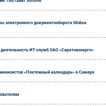
и. Поставит Softline
ы электронного документооборота Globus
деятельность ИТ-служб ОАО «Саратовэнерго»
финансистов «Платежный календарь» в Самаре
зователям