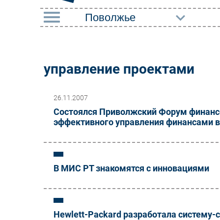
РУБРИКИ
Импорто­замещение
Маркетин
управление проектами
Автоматизация
Торговые
Промышленности
26.11.2007
Оборудов
Интернет
Состоялся Приволжский Форум финанс
ПО
эффективного управления финансами в
Мобильная связь
Outsourci
Фиксированная связь
Кадры
Интеграция
В МИС РТ знакомятся с инновациями
Регулиро
Рынок ПК
Hewlett-Packard разработала систему-