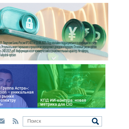
«Группа Астра»:
tion – уникальная
м рынке
 спектру
КПД ИИ-контура: новая
й»
метрика для CIO