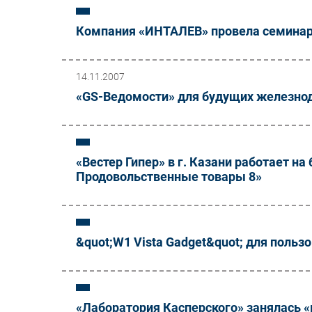
Компания «ИНТАЛЕВ» провела семинар
14.11.2007
«GS-Ведомости» для будущих железно
«Вестер Гипер» в г. Казани работает н
Продовольственные товары 8»
&quot;W1 Vista Gadget&quot; для польз
«Лаборатория Касперского» занялась