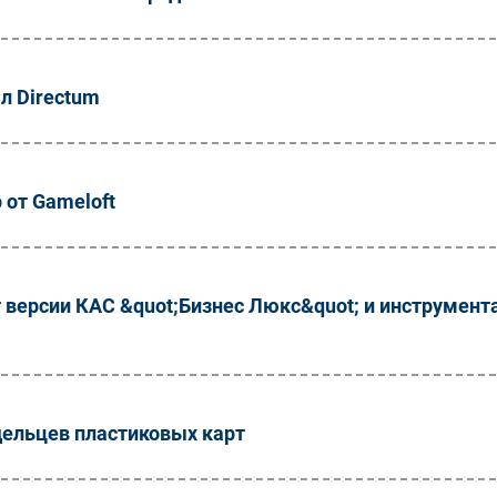
л Directum
 от Gameloft
версии КАС &quot;Бизнес Люкс&quot; и инструмент
дельцев пластиковых карт