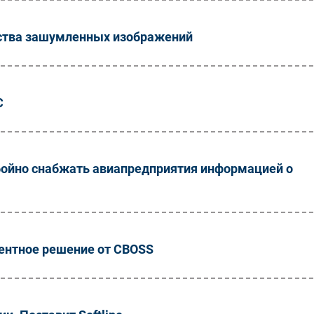
ества зашумленных изображений
C
бойно снабжать авиапредприятия информацией о
ентное решение от CBOSS