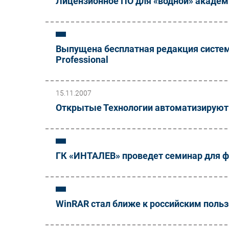
Лицензионное ПО для «водной» академи
Выпущена бесплатная редакция систем
Professional
15.11.2007
Открытые Технологии автоматизируют 
ГК «ИНТАЛЕВ» проведет семинар для 
WinRAR стал ближе к российским поль