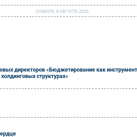
СУББОТА, 8 АВГУСТА 2026
г
Финансы
 сети
Web
ание
Безопасность
овых директоров «Бюджетирование как инструмен
Инновации
 холдинговых структурах»
ng
CIO/Управление ИТ
Гаджеты
вание
Здоровье
сердце