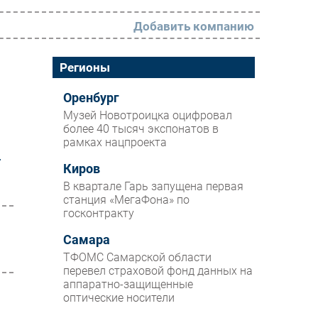
Добавить компанию
РАЗДЕЛЫ
Регионы
Новости
Оренбург
Музей Новотроицка оцифровал
Аналитика
более 40 тысяч экспонатов в
рамках нацпроекта
Интервью
т
Мероприятия
Киров
В квартале Гарь запущена первая
Проекты
станция «МегаФона» по
госконтракту
IT класс
Самара
Тестовый стенд
ТФОМС Самарской области
Каталог компаний
перевел страховой фонд данных на
аппаратно-защищенные
оптические носители