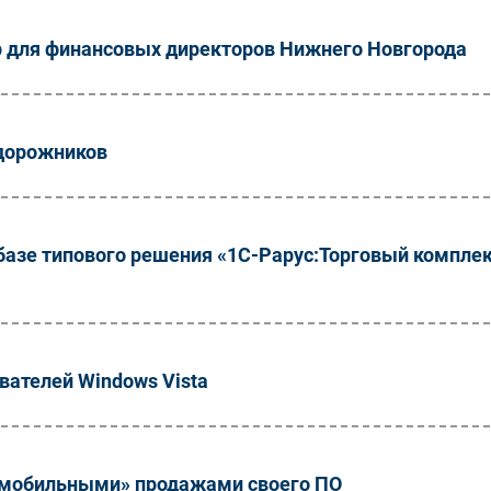
 для финансовых директоров Нижнего Новгорода
дорожников
а базе типового решения «1С-Рарус:Торговый комплек
ователей Windows Vista
 «мобильными» продажами своего ПО