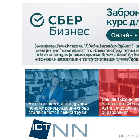
Свыше тысячи ш
Не сто резюме, а сто друзей:
Уральского ФО в
почему рекомендации снова
Astra Linux для 
стали валютой рынка труда
образования
ЦБ
USD 82