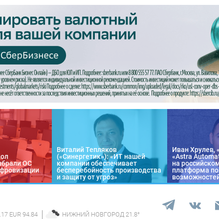
Виталий Тепляков
Иван Хрулев, 
кол
(«Синергетик»): «ИТ нашей
«Astra Automa
ыбрали ОС
компании обеспечивает
на российско
цифровизации
бесперебойность производства
платформа по
и защиту от угроз»
возможносте
.17 EUR 94.84
НИЖНИЙ НОВГОРОД
21.8
°