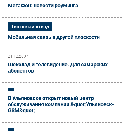
МегаФон: новости роуминга
Безопасность
Инновации
CIO/Управление ИТ
Тестовый стенд
Гаджеты
Мобильная связь в другой плоскости
Здоровье
РАЗДЕЛЫ
21.12.2007
Шоколад и телевидение. Для самарских
Новости
абонентов
Аналитика
Интервью
Мероприятия
В Ульяновске открыт новый центр
Проекты
обслуживания компании &quot;Ульяновск-
GSM&quot;
IT класс
Тестовый стенд
Каталог компаний