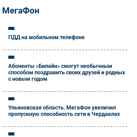
Импорто­замещение
МегаФон
Автоматизация Промышленности
Интернет
Мобильная связь
ПДД на мобильном телефоне
Фиксированная связь
Интеграция
Рынок ПК
Абоненты «Билайн» смогут необычным
Маркетинг
способом поздравить своих друзей и родных
Торговые сети
с новым годом
Оборудование
ПО
Outsourcing
Ульяновская область. МегаФон увеличил
Кадры
пропускную способность сети в Чердаклах
Регулирование
Финансы
Web