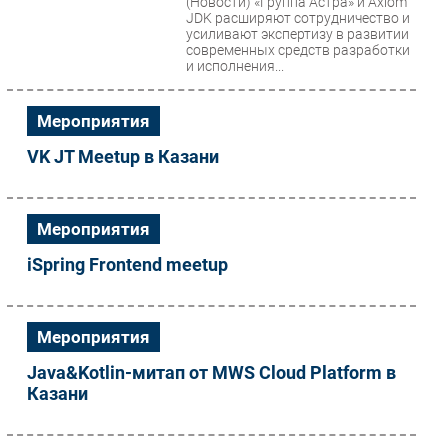
(Новости)
«Группа Астра» и Axiom
JDK расширяют сотрудничество и
Безопасность
усиливают экспертизу в развитии
современных средств разработки
Инновации
и исполнения...
CIO/Управление ИТ
Гаджеты
Мероприятия
Здоровье
VK JT Meetup в Казани
РАЗДЕЛЫ
Мероприятия
Новости
iSpring Frontend meetup
Аналитика
Интервью
Мероприятия
Мероприятия
Проекты
Java&Kotlin-митап от MWS Cloud Platform в
IT класс
Казани
Тестовый стенд
Каталог компаний