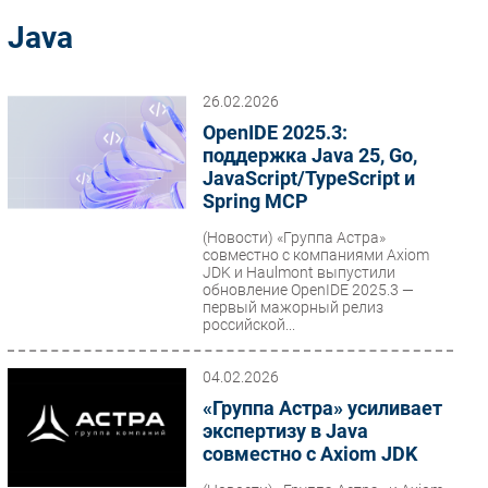
Импорто­замещение
Java
Автоматизация Промышленности
Интернет
26.02.2026
Мобильная связь
OpenIDE 2025.3:
Фиксированная связь
поддержка Java 25, Go,
JavaScript/TypeScript и
Интеграция
Spring MCP
Рынок ПК
(Новости)
«Группа Астра»
Маркетинг
совместно с компаниями Axiom
Торговые сети
JDK и Haulmont выпустили
обновление OpenIDE 2025.3 —
Оборудование
первый мажорный релиз
российской...
ПО
Outsourcing
04.02.2026
Кадры
«Группа Астра» усиливает
Регулирование
экспертизу в Java
совместно с Axiom JDK
Финансы
Web