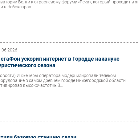
кватории Волги к отраслевому форуму «Река», который проходит в э
и в Чебоксарах....
9.06.2026
егаФон ускорил интернет в Городце накануне
уристического сезона
Новости)
Инженеры оператора модернизировали телеком
борудование в самом древнем городе Нижегородской области,
ктивировав высокочастотный...
устили базовую станцию связи