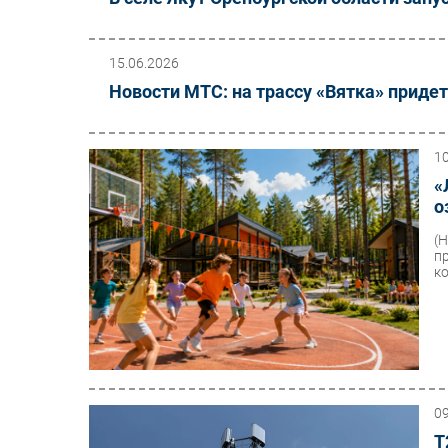
15.06.2026
Новости МТС: на трассу «Вятка» придет
1
«
о
(
п
к
0
Т