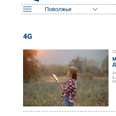
РУБРИКИ
Импорто­замещение
Маркетин
4G
Автоматизация
Торговые
Промышленности
2
Оборудов
Интернет
М
ПО
Д
Мобильная связь
Outsourci
(
Фиксированная связь
в
Кадры
М
Интеграция
Регулиро
Рынок ПК