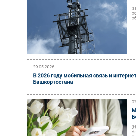
(
р
о
29.05.2026
В 2026 году мобильная связь и интерне
Башкортостана
0
М
Б
(
А