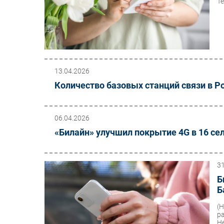
Т
13.04.2026
Количество базовых станций связи в Р
06.04.2026
«Билайн» улучшил покрытие 4G в 16 се
3
Б
Б
(
р
Н