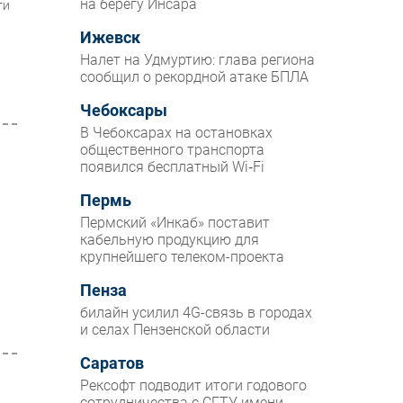
на берегу Инсара
ти
Ижевск
Налет на Удмуртию: глава региона
сообщил о рекордной атаке БПЛА
Чебоксары
В Чебоксарах на остановках
общественного транспорта
появился бесплатный Wi‑Fi
Пермь
Пермский «Инкаб» поставит
кабельную продукцию для
крупнейшего телеком-проекта
Пенза
билайн усилил 4G-связь в городах
и селах Пензенской области
Саратов
Рексофт подводит итоги годового
сотрудничества с СГТУ имени