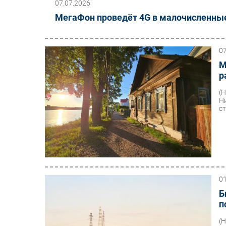
07.07.2026
МегаФон проведёт 4G в малочисленные
0
М
р
(
Н
ст
0
Б
п
(