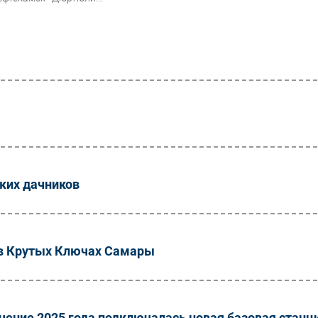
ких дачников
 в Крутых Ключах Самары
чение 2025 года подключалась новая базовая станц