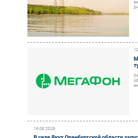
а
дн
1
М
т
(
о
а
16.06.2026
В селе Якут Оренбургской области зап