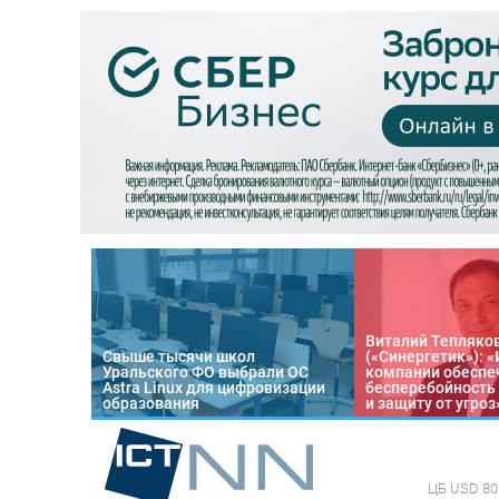
Виталий Тепляко
Свыше тысячи школ
(«Синергетик»): 
Уральского ФО выбрали ОС
компании обеспе
Astra Linux для цифровизации
бесперебойность
образования
и защиту от угроз
ЦБ
USD 80