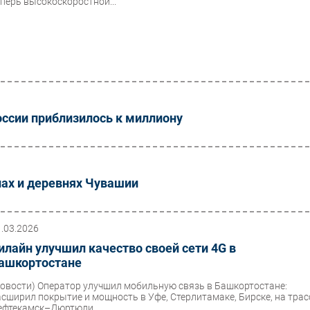
еперь высокоскоростной...
оссии приблизилось к миллиону
лах и деревнях Чувашии
1.03.2026
илайн улучшил качество своей сети 4G в
ашкортостане
Новости)
Оператор улучшил мобильную связь в Башкортостане:
асширил покрытие и мощность в Уфе, Стерлитамаке, Бирске, на трас
ефтекамск–Дюртюли...