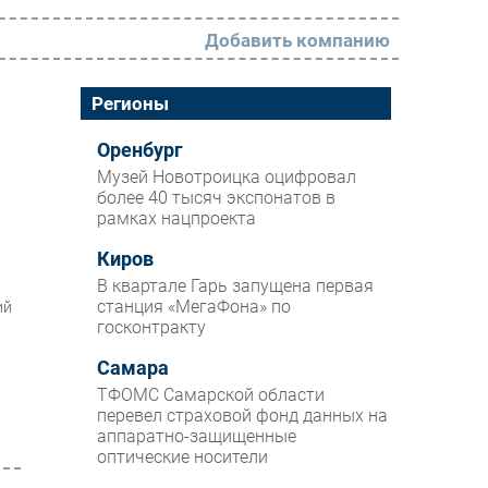
Добавить компанию
РАЗДЕЛЫ
Регионы
Новости
Оренбург
Музей Новотроицка оцифровал
Аналитика
более 40 тысяч экспонатов в
рамках нацпроекта
Интервью
Мероприятия
Киров
В квартале Гарь запущена первая
Проекты
станция «МегаФона» по
ий
госконтракту
IT класс
Самара
Тестовый стенд
ТФОМС Самарской области
Каталог компаний
перевел страховой фонд данных на
аппаратно-защищенные
оптические носители