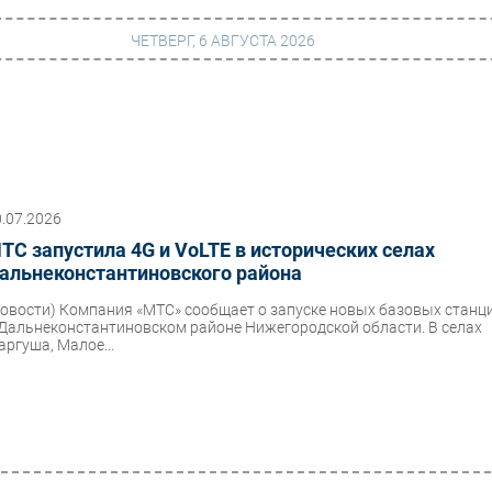
ЧЕТВЕРГ, 6 АВГУСТА 2026
г
Финансы
 сети
Web
0.07.2026
ание
Безопасность
ТС запустила 4G и VoLTE в исторических селах
Инновации
альнеконстантиновского района
ng
CIO/Управление ИТ
Новости)
Компания «МТС» сообщает о запуске новых базовых станц
 Дальнеконстантиновском районе Нижегородской области. В селах
Гаджеты
аргуша, Малое...
вание
Здоровье