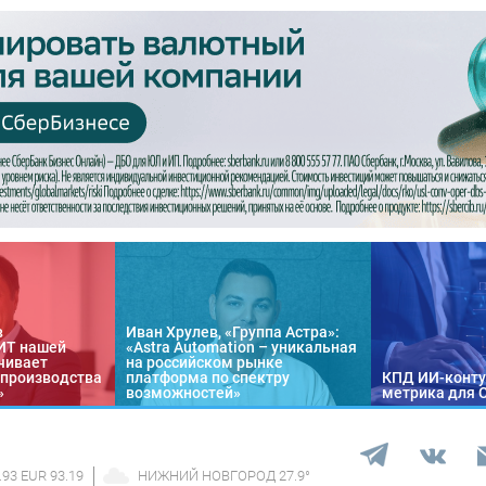
в
Иван Хрулев, «Группа Астра»:
«ИТ нашей
«Astra Automation – уникальная
чивает
на российском рынке
 производства
платформа по спектру
КПД ИИ-конту
»
возможностей»
метрика для 
.93 EUR 93.19
НИЖНИЙ НОВГОРОД
27.9
°