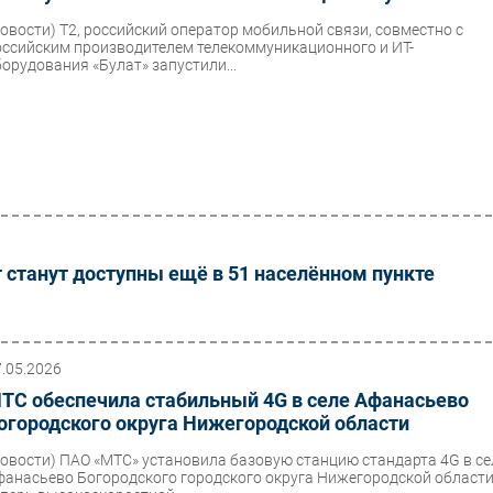
Новости)
Т2, российский оператор мобильной связи, совместно с
оссийским производителем телекоммуникационного и ИТ-
борудования «Булат» запустили...
т станут доступны ещё в 51 населённом пункте
7.05.2026
ТС обеспечила стабильный 4G в селе Афанасьево
огородского округа Нижегородской области
Новости)
ПАО «МТС» установила базовую станцию стандарта 4G в се
фанасьево Богородского городского округа Нижегородской области