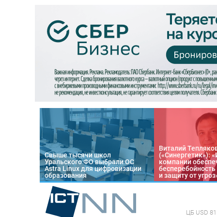
Виталий Тепляко
Свыше тысячи школ
(«Синергетик»): 
Уральского ФО выбрали ОС
компании обеспе
Astra Linux для цифровизации
бесперебойность
образования
и защиту от угроз
ЦБ
USD 81