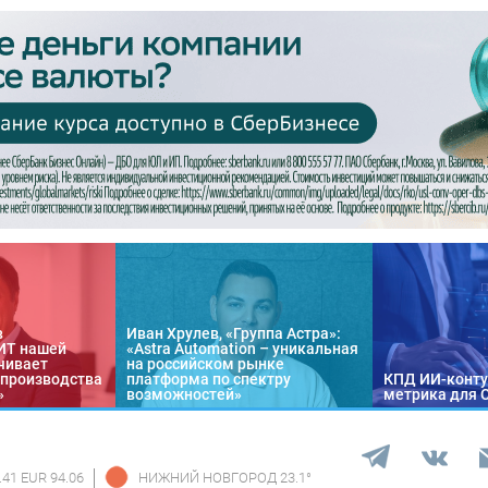
в
Иван Хрулев, «Группа Астра»:
«ИТ нашей
«Astra Automation – уникальная
чивает
на российском рынке
 производства
платформа по спектру
КПД ИИ-конту
»
возможностей»
метрика для 
.41 EUR 94.06
НИЖНИЙ НОВГОРОД
23.1
°