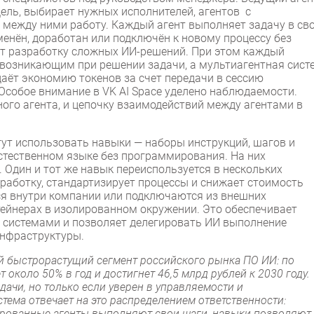
ель, выбирает нужных исполнителей, агентов с
между ними работу. Каждый агент выполняет задачу в св
енён, доработан или подключён к новому процессу без
яет разработку сложных ИИ-решений. При этом каждый
, возникающим при решении задачи, а мультиагентная сист
даёт экономию токенов за счет передачи в сессию
Особое внимание в VK AI Space уделено наблюдаемости.
ого агента, и цепочку взаимодействий между агентами в
гут использовать навыки — наборы инструкций, шагов и
естественном языке без программирования. На них
Один и тот же навык переиспользуется в нескольких
азработку, стандартизирует процессы и снижает стоимость
я внутри компании или подключаются из внешних
тейнерах в изолированном окружении. Это обеспечивает
 системами и позволяет делегировать ИИ выполнение
инфраструктуры.
й быстрорастущий сегмент российского рынка ПО ИИ: по
яет около 50% в год и достигнет 46,5 млрд рублей к 2030 году.
дачи, но только если уверен в управляемости и
стема отвечает на это распределением ответственности:
зированные агенты выполняют свои шаги, навыки позволяют