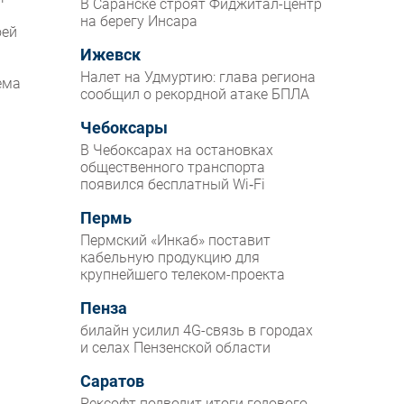
В Саранске строят Фиджитал-центр
на берегу Инсара
оей
Ижевск
Налет на Удмуртию: глава региона
ема
сообщил о рекордной атаке БПЛА
Чебоксары
В Чебоксарах на остановках
общественного транспорта
появился бесплатный Wi‑Fi
Пермь
Пермский «Инкаб» поставит
кабельную продукцию для
крупнейшего телеком-проекта
Пенза
билайн усилил 4G-связь в городах
и селах Пензенской области
Саратов
Рексофт подводит итоги годового