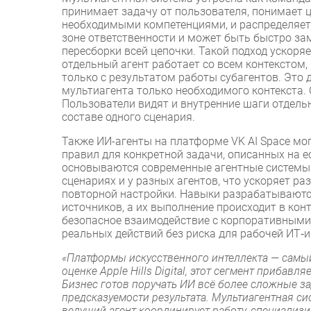
принимает задачу от пользователя, понимает ц
необходимыми компетенциями, и распределяет 
зоне ответственности и может быть быстро зам
пересборки всей цепочки. Такой подход ускор
отдельный агент работает со всем контекстом
только с результатом работы субагентов. Это 
мультиагента только необходимого контекста. 
Пользователи видят и внутренние шаги отдельн
составе одного сценария.
Также ИИ-агенты на платформе VK AI Space мо
правил для конкретной задачи, описанных на 
основываются современные агентные системы. 
сценариях и у разных агентов, что ускоряет р
повторной настройки. Навыки разрабатываютс
источников, а их выполнение происходит в кон
безопасное взаимодействие с корпоративными
реальных действий без риска для рабочей ИТ‑
«Платформы искусственного интеллекта — самы
оценке Apple Hills Digital, этот сегмент прибавл
Бизнес готов поручать ИИ всё более сложные за
предсказуемости результата. Мультиагентная си
ведущий агент координирует работу, специали