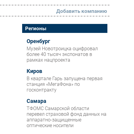
Добавить компанию
РАЗДЕЛЫ
Регионы
Новости
Оренбург
Музей Новотроицка оцифровал
Аналитика
более 40 тысяч экспонатов в
рамках нацпроекта
Интервью
Мероприятия
Киров
В квартале Гарь запущена первая
Проекты
станция «МегаФона» по
госконтракту
IT класс
Самара
Тестовый стенд
ТФОМС Самарской области
Каталог компаний
перевел страховой фонд данных на
аппаратно-защищенные
оптические носители