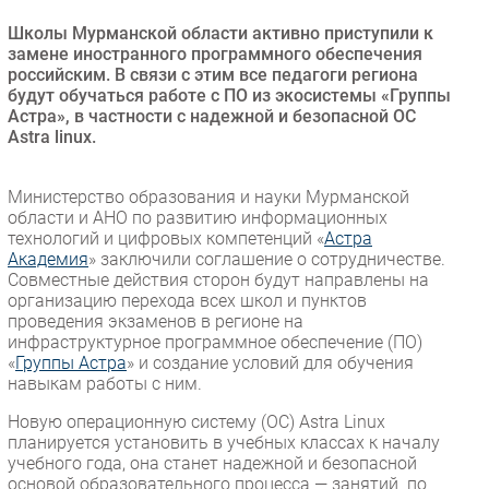
Безопасность
Школы Мурманской области активно приступили к
замене иностранного программного обеспечения
Инновации
российским. В связи с этим все педагоги региона
CIO/Управление ИТ
будут обучаться работе с ПО из экосистемы «Группы
Астра», в частности с надежной и безопасной ОС
Гаджеты
Astra linux.
Здоровье
​Министерство образования и науки Мурманской
РАЗДЕЛЫ
области и АНО по развитию информационных
технологий и цифровых компетенций «
Астра
Новости
Академия
» заключили соглашение о сотрудничестве.
Совместные действия сторон будут направлены на
Аналитика
организацию перехода всех школ и пунктов
Интервью
проведения экзаменов в регионе на
инфраструктурное программное обеспечение (ПО)
Мероприятия
«
Группы Астра
» и создание условий для обучения
Проекты
навыкам работы с ним.
IT класс
​Новую операционную систему (ОС) Astra Linux
Тестовый стенд
планируется установить в учебных классах к началу
учебного года, она станет надежной и безопасной
Каталог компаний
основой образовательного процесса — занятий по