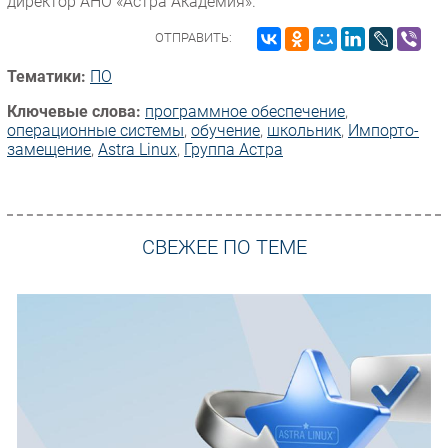
директор АНО «Астра Академия».
ОТПРАВИТЬ:
Тематики:
ПО
Ключевые слова:
программное обеспечение
,
операционные системы
,
обучение
,
школьник
,
Импорто­
замещение
,
Astra Linux
,
Группа Астра
СВЕЖЕЕ ПО ТЕМЕ