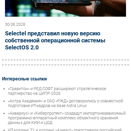
30.06.2026
Selectel представил новую версию
собственной операционной системы
SelectOS 2.0
Интересные ссылки
«Гравитон» и РЕД СОФТ расширяют стратегическое
партнерство на ЦИПР-2026
«Астра Академия» и ОАО «РЖД» договорились о совместной
подготовке ИТ-кадров на базе Astra Linux
«Аквариус» и «Киберпротект» создадут импортонезависимый
программно-аппаратный комплекс объектного хранения
данных для КИИ и ЦОД
ИТ-холдинг Т1 и холдинг «Азимут» представили российский