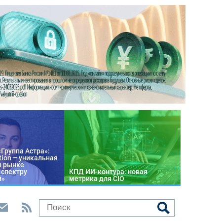
«Группа Астра»:
tion – уникальная
м рынке
 спектру
КПД ИИ-контура: новая
й»
метрика для CIO