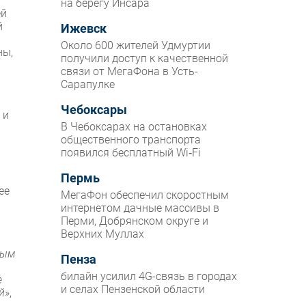
на берегу Инсара
ей
й
Ижевск
Около 600 жителей Удмуртии
ны,
получили доступ к качественной
связи от МегаФона в Усть-
Сарапулке
Чебоксары
 и
В Чебоксарах на остановках
общественного транспорта
появился бесплатный Wi‑Fi
Пермь
ее
МегаФон обеспечил скоростным
интернетом дачные массивы в
Перми, Добрянском округе и
Верхних Муллах
ным
Пенза
билайн усилил 4G-связь в городах
е
и селах Пензенской области
й
»,