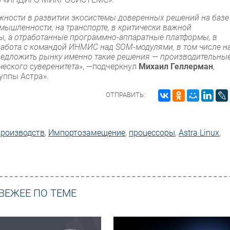
ности в развитии экосистемы доверенных решений на базе
омышленности, на транспорте, в критически важной
ы, а отработанные программно-аппаратные платформы, в
работа с командой ИНМИС над SOM-модулями, в том числе н
редложить рынку именно такие решения — производительные
еского суверенитета
», —подчеркнул
Михаил Геллерман
,
уппы Астра».
ОТПРАВИТЬ:
производств
,
Импорто­замещение
,
процессоры
,
Astra Linux
,
ВЕЖЕЕ ПО ТЕМЕ