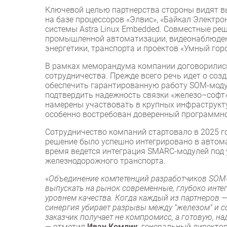
Ключевой целью партнерства стороны видят в
на базе процессоров «Элвис», «Байкал Электро
системы Astra Linux Embedded. Совместные ре
промышленной автоматизации, видеонаблюдени
энергетики, транспорта и проектов «Умный горо
В рамках меморандума компании договорились
сотрудничества. Прежде всего речь идет о соз
обеспечить гарантированную работу SOM-моду
подтвердить надежность связки «железо–софт»
намерены участвовать в крупных инфраструкту
особенно востребован доверенный программно
Сотрудничество компаний стартовало в 2025 г
решение было успешно интегрировано в автом
время ведется интеграция SMARC-модулей под 
железнодорожного транспорта.
«
Объединение компетенций разработчиков SOM-
выпускать на рынок современные, глубоко инте
уровнем качества. Когда каждый из партнеров 
синергия убирает разрывы между "железом" и с
заказчик получает не компромисс, а готовую, 
— отметил
Иван Комлик
, генеральный дирек