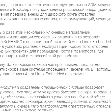
ывод на рынок отечественных индустриальных SOM-модул
никс» и Rockchip под управлением российской операционно
шения предназначены для широкого круга отраслей —
я, охранно-пожарных систем, телекоммуникаций, медици
д».
 о развитии нескольких ключевых направлений
дании и валидации совместных решений, что позволит
лей ИНМИС с операционной системой Astra Linux Embedded
 в условиях реальной эксплуатации. Кроме того, стороны
рных проектах для промышленности и транспорта, где
-аппаратный стек российской разработки.
оду. За это время совместное программно-аппаратное
атизированные системы оповещения населения. В настоящ
управлением Astra Linux Embedded в системы
модулей и создателей операционной системы позволяет
грированные продукты не просто быстрее, а с гарантирован
— профессионал высочайшего уровня в своей узкой сфере,
офтом, кратно сокращая время вывода решения. В результат
надежную и суверенную платформу для ответственных отрасле
тор «ИНДИГО МИКРОСИСТЕМС».