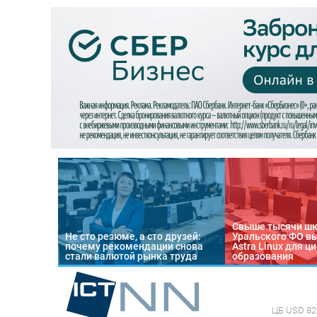
Свыше тысячи ш
Не сто резюме, а сто друзей:
Уральского ФО в
почему рекомендации снова
Astra Linux для 
стали валютой рынка труда
образования
ЦБ
USD 82