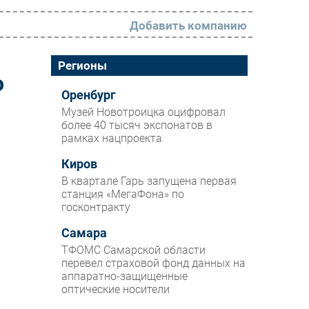
Добавить компанию
РАЗДЕЛЫ
Регионы
о
Новости
Оренбург
Музей Новотроицка оцифровал
Аналитика
более 40 тысяч экспонатов в
рамках нацпроекта
Интервью
Мероприятия
Киров
В квартале Гарь запущена первая
Проекты
станция «МегаФона» по
госконтракту
IT класс
Самара
Тестовый стенд
ТФОМС Самарской области
Каталог компаний
перевел страховой фонд данных на
аппаратно-защищенные
оптические носители