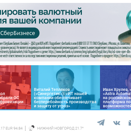
Виталий Тепляков
Иван Хрулев, 
кол
(«Синергетик»): «ИТ нашей
«Astra Automa
ыбрали ОС
компании обеспечивает
на российско
цифровизации
бесперебойность производства
платформа по
и защиту от угроз»
возможносте
.17 EUR 94.84
НИЖНИЙ НОВГОРОД
21.7
°