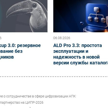
6
06.08.2026
up 3.0: резервное
ALD Pro 3.3: простота
вание без
эксплуатации и
дников
надежность в новой
версии службы каталог
е о сотрудничестве в сфере цифровизации АПК
 партнерство на ЦИПР-2026