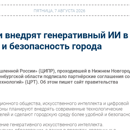
ПЯТНИЦА, 7 АВГУСТА 2026
и внедрят генеративный ИИ в
г
Финансы
 и безопасность города
 сети
Web
ание
Безопасность
Инновации
ленной России» (ЦИПР), проходившей в Нижнем Новгоро
енбургской области подписало партнёрские соглашения со
ng
CIO/Управление ИТ
хнологий» (ЦРТ). Об этом пишет сайт правительства
Гаджеты
вание
Здоровье
ионного общества, искусственного интеллекта и цифровой
роны планируют внедрять современные технологические
лей и сделают городскую среду более удобной и безопасно
ние генеративного искусственного интеллекта.