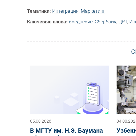
Тематики:
Интеграция
,
Маркетинг
Ключевые слова:
внедрение
,
Сбербанк
,
ЦРТ
,
Ис
С
05.08.2026
04.08.202
В МГТУ им. Н.Э. Баумана
Узбеки