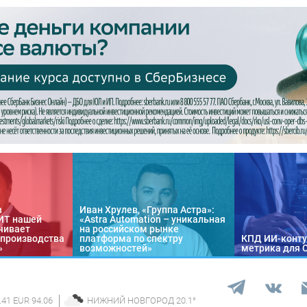
в
Иван Хрулев, «Группа Астра»:
«ИТ нашей
«Astra Automation – уникальная
чивает
на российском рынке
 производства
платформа по спектру
КПД ИИ-конту
»
возможностей»
метрика для 
.41 EUR 94.06
НИЖНИЙ НОВГОРОД
20.1
°