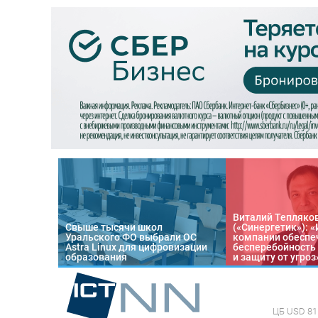
Виталий Тепляко
Свыше тысячи школ
(«Синергетик»): 
Уральского ФО выбрали ОС
компании обеспе
Astra Linux для цифровизации
бесперебойность
образования
и защиту от угроз
ЦБ
USD 81