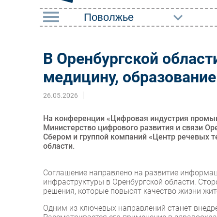
РУБРИКИ
В Оренбургской област
Импорто­замещение
Маркетин
медицину, образование
Автоматизация
Торговые
Промышленности
26.05.2026
Оборудов
Интернет
ПО
На конференции «Цифровая индустрия промыш
Мобильная связь
Министерство цифрового развития и связи Ор
Outsourci
Сбером и группой компаний «Центр речевых те
Фиксированная связь
области.
Кадры
Интеграция
Регулиро
Соглашение направлено на развитие информац
Рынок ПК
инфраструктуры в Оренбургской области. Сто
решения, которые повысят качество жизни жите
Одним из ключевых направлений станет внедре