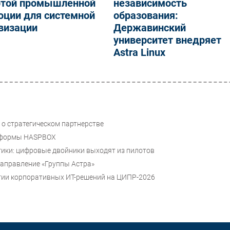
ртой промышленной
независимость
юции для системной
образования:
визации
Державинский
университет внедряет
Astra Linux
о стратегическом партнерстве
атформы HASPBOX
ики: цифровые двойники выходят из пилотов
направление «Группы Астра»
итии корпоративных ИТ-решений на ЦИПР-2026