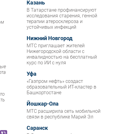
Казань
В Татарстане профинансируют
исследования старения, генной
терапии атеросклероза и
ом
устойчивых инфекций
Нижний Новгород
МТС приглашает жителей
Нижегородской области с
инвалидностью на бесплатный
курс по ИИ с нуля
мые
рта
Уфа
«Газпром нефть» создаст
образовательный ИТ-кластер в
Башкортостане
то
ить
Йошкар-Ола
МТС расширила сеть мобильной
связи в республике Марий Эл
Саранск