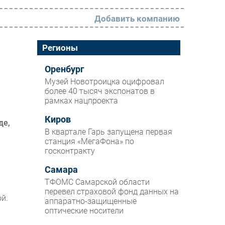
Добавить компанию
РАЗДЕЛЫ
Регионы
Новости
Оренбург
Музей Новотроицка оцифровал
Аналитика
более 40 тысяч экспонатов в
рамках нацпроекта
Интервью
Мероприятия
Киров
де,
В квартале Гарь запущена первая
Проекты
станция «МегаФона» по
госконтракту
IT класс
Самара
Тестовый стенд
ТФОМС Самарской области
Каталог компаний
перевел страховой фонд данных на
й.
аппаратно-защищенные
оптические носители