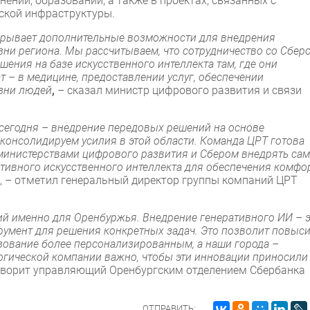
ении, образовании, а также в проектах, связанных с
ской инфраструктуры.
ткрывает дополнительные возможности для внедрения
ни региона. Мы рассчитываем, что сотрудничество со Сбер
ения на базе искусственного интеллекта там, где они
т – в медицине, предоставлении услуг, обеспечении
зни людей
,
– сказал министр цифрового развития и связи
 сегодня – внедрение передовых решений на основе
 консолидируем усилия в этой области. Команда ЦРТ готова
 министерствами цифрового развития и Сбером внедрять са
тивного искусственного интеллекта для обеспечения комфо
, – отметил генеральный директор группы компаний ЦРТ
й именно для Оренбуржья. Внедрение генеративного ИИ – э
трумент для решения конкретных задач. Это позволит повыс
азование более персонализированным, а наши города –
логической компании важно, чтобы эти инновации приносили
говорит управляющий Оренбургским отделением Сбербанка
ОТПРАВИТЬ: