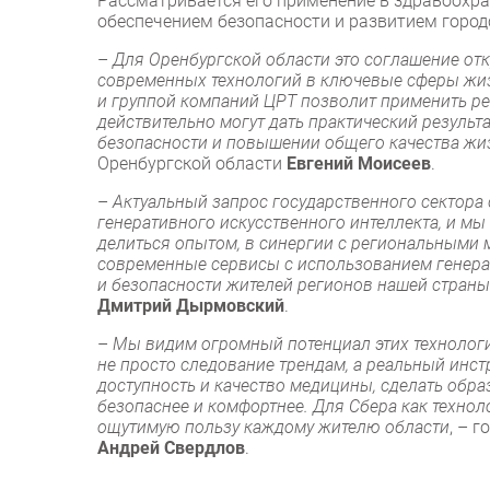
Рассматривается его применение в здравоохран
обеспечением безопасности и развитием город
–
Для Оренбургской области это соглашение о
современных технологий в ключевые сферы жиз
и группой компаний ЦРТ позволит применить реш
действительно могут дать практический результа
безопасности и повышении общего качества жи
Оренбургской области
Евгений Моисеев
.
–
Актуальный запрос государственного сектора
генеративного искусственного интеллекта, и мы
делиться опытом, в синергии с региональными
современные сервисы с использованием генера
и безопасности жителей регионов нашей страны
Дмитрий Дырмовский
.
–
Мы видим огромный потенциал этих технологи
не просто следование трендам, а реальный инс
доступность и качество медицины, сделать обр
безопаснее и комфортнее. Для Сбера как техно
ощутимую пользу каждому жителю области
, – 
Андрей Свердлов
.