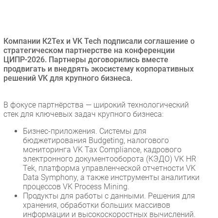
Безопасность
Инновации
CIO/Управление ИТ
Компании К2Тех и VK Tech подписали соглашение о
стратегическом партнерстве на конференции
Гаджеты
ЦИПР-2026. Партнеры договорились вместе
Здоровье
продвигать и внедрять экосистему корпоративных
решений VK для крупного бизнеса.
РАЗДЕЛЫ
В фокусе партнёрства — широкий технологический
стек для ключевых задач крупного бизнеса:
Новости
Аналитика
Бизнес-приложения. Системы для
бюджетирования Budgeting, налогового
Интервью
мониторинга VK Tax Compliance, кадрового
Мероприятия
электронного документооборота (КЭДО) VK HR
Tek, платформа управленческой отчетности VK
Проекты
Data Symphony, а также инструменты аналитики
IT класс
процессов VK Process Mining.
Продукты для работы с данными. Решения для
Тестовый стенд
хранения, обработки больших массивов
Каталог компаний
информации и высокоскоростных вычислений.