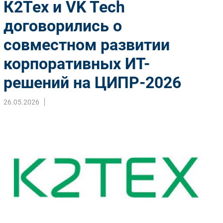
К2Тех и VK Tech
Импорто­замещение
договорились о
Автоматизация Промышленности
совместном развитии
Интернет
Мобильная связь
корпоративных ИТ-
Фиксированная связь
решений на ЦИПР-2026
Интеграция
Рынок ПК
26.05.2026
Маркетинг
Торговые сети
Оборудование
ПО
Outsourcing
Кадры
Регулирование
Финансы
Web