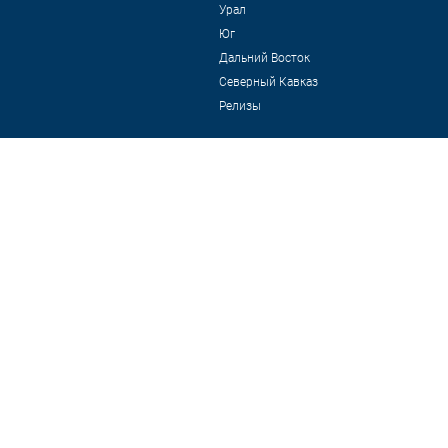
Урал
Юг
Дальний Восток
Северный Кавказ
Релизы