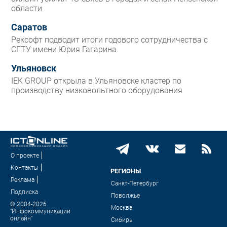
области
Саратов
Рексофт подводит итоги годового сотрудничества с
СГТУ имени Юрия Гагарина
Ульяновск
IEK GROUP открыла в Ульяновске кластер по
производству низковольтного оборудования
О проекте
Контакты
РЕГИОНЫ
Реклама
Санкт-Петербург
Подписка
Поволжье
© 2004-2026
Москва
"Инфокоммуникации
онлайн"
Сибирь