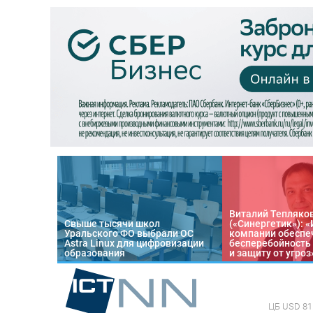
Виталий Тепляко
Свыше тысячи школ
(«Синергетик»): 
Уральского ФО выбрали ОС
компании обеспе
Astra Linux для цифровизации
бесперебойность
образования
и защиту от угроз
ЦБ
USD 81