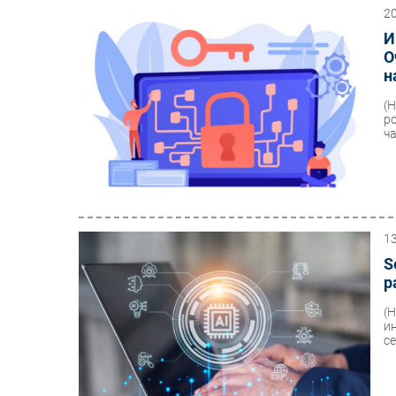
2
И
О
н
(
р
ча
1
S
р
(
и
с