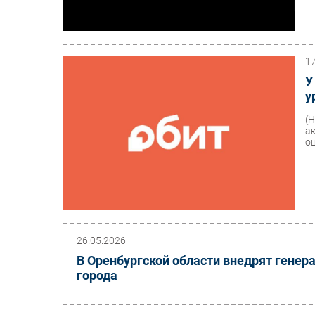
1
У
у
(
а
о
26.05.2026
В Оренбургской области внедрят генер
города