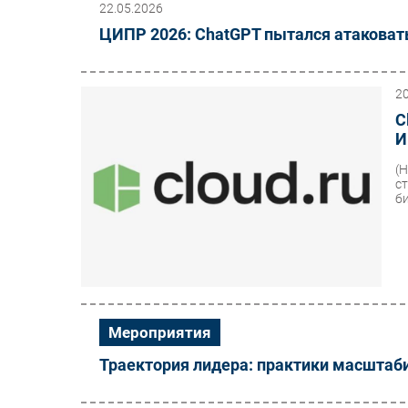
22.05.2026
ЦИПР 2026: ChatGPT пытался атаковать
2
C
И
(
с
би
Мероприятия
Траектория лидера: практики масштаб