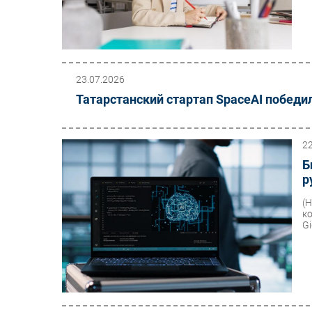
23.07.2026
Татарстанский стартап SpaceAI побед
2
Б
р
(
к
Gi