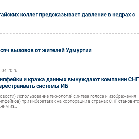
тайских коллег предсказывает давление в недрах с
ысяч вызовов от жителей Удмуртии
4.04.2026
ипфейки и кража данных вынуждают компании СН
ерестраивать системы ИБ
Новости)
Использование технологий синтеза голоса и изображения
дипфейков) при кибератаках на корпорации в странах СНГ становит
ним из...