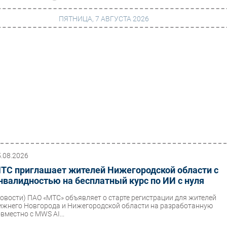
ПЯТНИЦА, 7 АВГУСТА 2026
г
Финансы
 сети
Web
ание
Безопасность
Инновации
ng
CIO/Управление ИТ
Гаджеты
5.08.2026
ТС приглашает жителей Нижегородской области с
вание
Здоровье
нвалидностью на бесплатный курс по ИИ с нуля
Новости)
ПАО «МТС» объявляет о старте регистрации для жителей
ижнего Новгорода и Нижегородской области на разработанную
вместно с MWS AI...