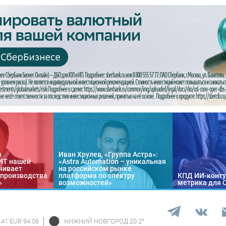
в
Иван Хрулев, «Группа Астра»:
«ИТ нашей
«Astra Automation – уникальная
чивает
на российском рынке
 производства
платформа по спектру
КПД ИИ-конту
»
возможностей»
метрика для 
.41 EUR 94.06
НИЖНИЙ НОВГОРОД
20.2
°