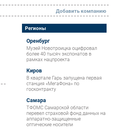
Добавить компанию
РАЗДЕЛЫ
Регионы
Новости
Оренбург
Музей Новотроицка оцифровал
Аналитика
более 40 тысяч экспонатов в
рамках нацпроекта
Интервью
Мероприятия
Киров
В квартале Гарь запущена первая
Проекты
станция «МегаФона» по
госконтракту
IT класс
Самара
Тестовый стенд
ТФОМС Самарской области
Каталог компаний
перевел страховой фонд данных на
аппаратно-защищенные
оптические носители