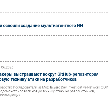
ей освоили создание мультиагентного ИИ
9.06.2026
акеры выстраивают вокруг GitHub-репозитория
овую технику атаки на разработчиков
Новости)
Исследователи из Mozilla Zero Day Investigative Network (0DI
родемонстрировали новую технику атаки на разработчиков,
спользующих...