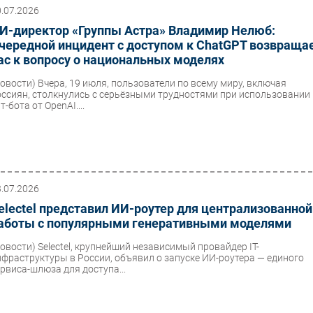
0.07.2026
И-директор «Группы Астра» Владимир Нелюб:
чередной инцидент с доступом к ChatGPT возвраща
ас к вопросу о национальных моделях
Новости)
Вчера, 19 июля, пользователи по всему миру, включая
оссиян, столкнулись с серьёзными трудностями при использовании
т-бота от OpenAI....
3.07.2026
electel представил ИИ-роутер для централизованной
аботы с популярными генеративными моделями
Новости)
Selectel, крупнейший независимый провайдер IT-
нфраструктуры в России, объявил о запуске ИИ-роутера — единого
ервиса-шлюза для доступа...