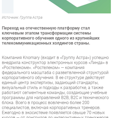
Безопасность
Инновации
Источник: Группа Астра
CIO/Управление ИТ
Переход на отечественную платформу стал
Гаджеты
ключевым этапом трансформации системы
Здоровье
корпоративного обучения одного из крупнейших
телекоммуникационных холдингов страны.
РАЗДЕЛЫ
Компания Knomary (входит в «Группу Астра») успешно
Новости
внедрила конструктор электронных курсов «Линда» в
«Ростелекоме». «Ростелеком» — компания
Аналитика
федерального масштаба с разветвленной структурой
Интервью
корпоративного обучения. В ее структуре действует
единый центр экспертизы, задающий стандарты,
Мероприятия
визуальный стиль и подходы к разработке, а также
Проекты
работают сегментные команды, создающие учебные
программы для направлений B2B, B2C и технического
IT класс
блока. Всего в процесс вовлечено более 200
Тестовый стенд
специалистов, включая корпоративных тренеров.
Ежегодно в экосистеме появляется свыше 70 новых
Каталог компаний
курсов — от лонгридов до интерактивных тренажеров.