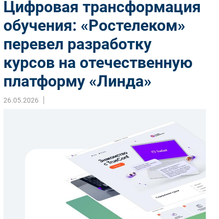
Цифровая трансформация
Импорто­замещение
обучения: «Ростелеком»
Автоматизация Промышленности
перевел разработку
Интернет
Мобильная связь
курсов на отечественную
Фиксированная связь
платформу «Линда»
Интеграция
Рынок ПК
26.05.2026
Маркетинг
Торговые сети
Оборудование
ПО
Outsourcing
Кадры
Регулирование
Финансы
Web