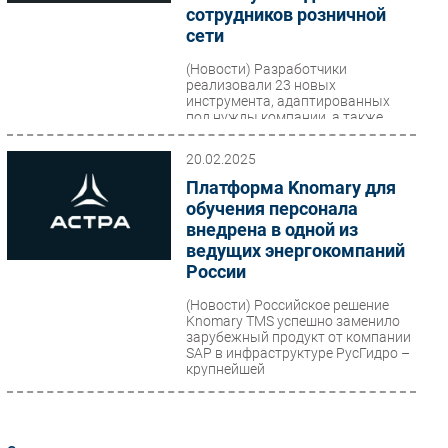
сотрудников розничной
Безопасность
сети
Инновации
(Новости)
Разработчики
CIO/Управление ИТ
реализовали 23 новых
инструмента, адаптированных
Гаджеты
под нужды компании, а также
создали более 140 динамических
Здоровье
групп сотрудников...
20.02.2025
Платформа Knomary для
РАЗДЕЛЫ
обучения персонала
внедрена в одной из
Новости
ведущих энергокомпаний
Аналитика
России
Интервью
(Новости)
Российское решение
Мероприятия
Knomary TMS успешно заменило
зарубежный продукт от компании
Проекты
SAP в инфраструктуре РусГидро –
крупнейшей
IT класс
электроэнергетической...
Тестовый стенд
Каталог компаний