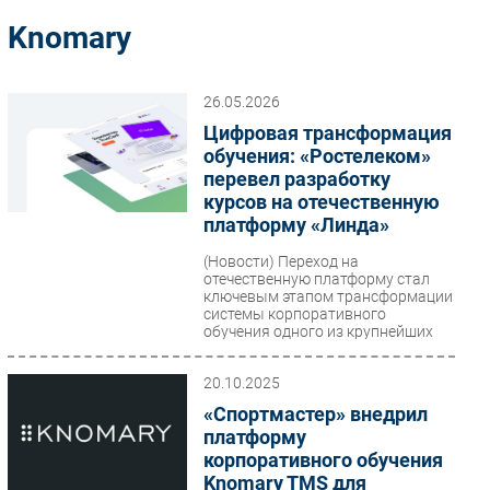
Импорто­замещение
Knomary
Автоматизация Промышленности
Интернет
26.05.2026
Мобильная связь
Цифровая трансформация
Фиксированная связь
обучения: «Ростелеком»
перевел разработку
Интеграция
курсов на отечественную
Рынок ПК
платформу «Линда»
Маркетинг
(Новости)
Переход на
Торговые сети
отечественную платформу стал
ключевым этапом трансформации
Оборудование
системы корпоративного
обучения одного из крупнейших
ПО
телекоммуникационных...
Outsourcing
20.10.2025
Кадры
«Спортмастер» внедрил
Регулирование
платформу
Финансы
корпоративного обучения
Knomary TMS для
Web