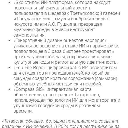
«Эхо стиля»: ИИ-платформа, которая находит
Безопасность
персональный визуальный архетип
пользователя в шедеврах Третьяковской галереи
Инновации
и Государственного музея изобразительных
CIO/Управление ИТ
искусств имени А.С. Пушкина, превращая
музейные фонды в живой инструмент
Гаджеты
самопознания.
Здоровье
«Генеративный дизайн объектов наследия»:
уникальное решение на стыке ИИ и параметрики,
позволяющее в 3 раза быстрее проектировать
РАЗДЕЛЫ
архитектурные объекты, сохраняя локальные
культурные коды и региональную идентичность.
Новости
«Edu-File-Repo»: цифровой хаб с ИИ-ассистентом
для студентов и преподавателей, который за
Аналитика
секунды создает краткое содержание (саммари)
Интервью
объемных учебных методичек и пособий.
«Compass GIS»: интерактивная карта
Мероприятия
общественных пространств Татарстана,
Проекты
использующая технологии ИИ для мониторинга и
улучшения городской среды в реальном
IT класс
времени.
Тестовый стенд
«Татарстан обладает большим потенциалом в создании
Каталог компаний
различных ИИ-решений. В 2024 году в республике была