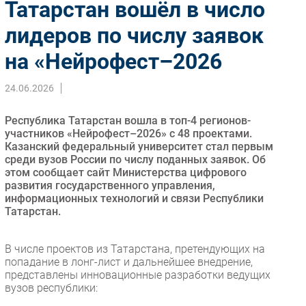
Татарстан вошёл в число
Импорто­замещение
лидеров по числу заявок
Автоматизация Промышленности
на «Нейрофест–2026
Интернет
Мобильная связь
24.06.2026
Фиксированная связь
Интеграция
Республика Татарстан вошла в топ-4 регионов-
Рынок ПК
участников «Нейрофест–2026» с 48 проектами.
Казанский федеральный университет стал первым
Маркетинг
среди вузов России по числу поданных заявок. Об
Торговые сети
этом сообщает сайт Министерства цифрового
развития государственного управления,
Оборудование
информационных технологий и связи Республики
ПО
Татарстан.
Outsourcing
Кадры
В числе проектов из Татарстана, претендующих на
попадание в лонг-лист и дальнейшее внедрение,
Регулирование
представлены инновационные разработки ведущих
Финансы
вузов республики:
Web