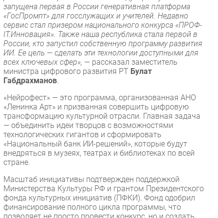
запущена первая в России генеративная платформа
«ГосПромпт» для госслужащих и учителей. Недавно
сервис стал призером национального конкурса «ПРОФ-
IT.Инновация». Также наша республика стала первой в
России, кто запустил собственную программу развития
ИИ. Ее цель — сделать эти технологии доступными для
всех ключевых сфер», —
рассказал заместитель
министра цифрового развития РТ
Булат
Габдрахманов
.
«Нейрофест» — это программа, организованная АНО
«Ленинка Арт» и призванная совершить цифровую
трансформацию культурной отрасли. Главная задача
— объединить идеи творцов с возможностями
технологических гигантов и сформировать
«Национальный банк ИИ-решений», которые будут
внедряться в музеях, театрах и библиотеках по всей
стране.
Масштаб инициативы подтвержден поддержкой
Министерства Культуры РФ и грантом Президентского
фонда культурных инициатив (ПФКИ). Фонд одобрил
финансирование полного цикла программы, что
позволяет не просто провести конкурс, но и создать