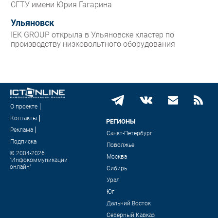
СГТУ имени Юрия Гагарина
Ульяновск
IEK GROUP открыла в Ульяновске кластер по
производству низковольтного оборудования
О проекте
Контакты
РЕГИОНЫ
Реклама
Санкт-Петербург
Подписка
Поволжье
© 2004-2026
Москва
"Инфокоммуникации
онлайн"
Сибирь
Урал
Юг
Дальний Восток
Северный Кавказ