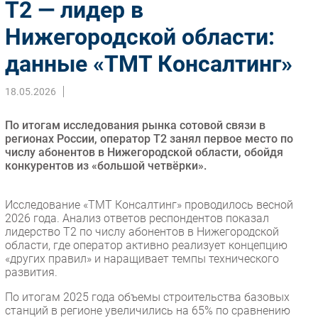
Т2 — лидер в
Импорто­замещение
Нижегородской области:
Автоматизация Промышленности
данные «ТМТ Консалтинг»
Интернет
Мобильная связь
18.05.2026
Фиксированная связь
Интеграция
По итогам исследования рынка сотовой связи в
Рынок ПК
регионах России, оператор Т2 занял первое место по
числу абонентов в Нижегородской области, обойдя
Маркетинг
конкурентов из «большой четвёрки».
Торговые сети
Оборудование
Исследование «ТМТ Консалтинг» проводилось весной
ПО
2026 года. Анализ ответов респондентов показал
лидерство Т2 по числу абонентов в Нижегородской
Outsourcing
области, где оператор активно реализует концепцию
Кадры
«других правил» и наращивает темпы технического
развития.
Регулирование
По итогам 2025 года объемы строительства базовых
Финансы
станций в регионе увеличились на 65% по сравнению
Web