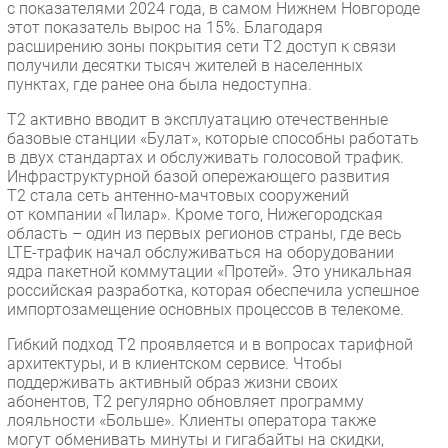
с показателями 2024 года, в самом Нижнем Новгороде
Безопасность
этот показатель вырос на 15%. Благодаря
расширению зоны покрытия сети Т2 доступ к связи
Инновации
получили десятки тысяч жителей в населенных
CIO/Управление ИТ
пунктах, где ранее она была недоступна.
Гаджеты
Т2 активно вводит в эксплуатацию отечественные
базовые станции «Булат», которые способны работать
Здоровье
в двух стандартах и обслуживать голосовой трафик.
Инфраструктурной базой опережающего развития
РАЗДЕЛЫ
Т2 стала сеть антенно-мачтовых сооружений
от компании «Пилар». Кроме того, Нижегородская
область – один из первых регионов страны, где весь
Новости
LTE-трафик начал обслуживаться на оборудовании
Аналитика
ядра пакетной коммутации «Протей». Это уникальная
российская разработка, которая обеспечила успешное
Интервью
импортозамещение основных процессов в телекоме.
Мероприятия
Гибкий подход Т2 проявляется и в вопросах тарифной
Проекты
архитектуры, и в клиентском сервисе. Чтобы
IT класс
поддерживать активный образ жизни своих
абонентов, Т2 регулярно обновляет программу
Тестовый стенд
лояльности «Больше». Клиенты оператора также
Каталог компаний
могут обменивать минуты и гигабайты на скидки,