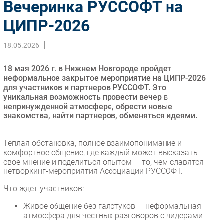
Вечеринка РУССОФТ на
Импорто­замещение
ЦИПР-2026
Автоматизация Промышленности
Интернет
18.05.2026
Мобильная связь
18 мая 2026 г. в Нижнем Новгороде пройдет
Фиксированная связь
неформальное закрытое мероприятие на ЦИПР-2026
Интеграция
для участников и партнеров РУССОФТ. Это
Рынок ПК
уникальная возможность провести вечер в
непринужденной атмосфере, обрести новые
Маркетинг
знакомства, найти партнеров, обменяться идеями.
Торговые сети
Оборудование
Теплая обстановка, полное взаимопонимание и
ПО
комфортное общение, где каждый может высказать
свое мнение и поделиться опытом — то, чем славятся
Outsourcing
нетворкинг-мероприятия Ассоциации РУССОФТ.
Кадры
Что ждет участников:
Регулирование
Живое общение без галстуков — неформальная
Финансы
атмосфера для честных разговоров с лидерами
Web