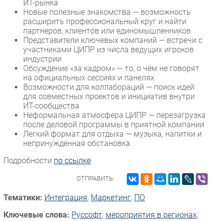
ИТ-рынка
Новые полезные знакомства — возможность
Безопасность
расширить профессиональный круг и найти
Инновации
партнеров, клиентов или единомышленников
Представители ключевых компаний — встречи с
CIO/Управление ИТ
участниками ЦИПР из числа ведущих игроков
Гаджеты
индустрии
Обсуждение «за кадром» — то, о чем не говорят
Здоровье
на официальных сессиях и панелях
Возможности для коллабораций — поиск идей
РАЗДЕЛЫ
для совместных проектов и инициатив внутри
ИТ-сообщества
Неформальная атмосфера ЦИПР — перезагрузка
Новости
после деловой программы в приятной компании
Аналитика
Легкий формат для отдыха — музыка, напитки и
непринужденная обстановка
Интервью
Мероприятия
Подробности
по ссылке
Проекты
ОТПРАВИТЬ:
IT класс
Тематики:
Интеграция
,
Маркетинг
,
ПО
Тестовый стенд
Каталог компаний
Ключевые слова:
Руссофт
,
мероприятия в регионах
,