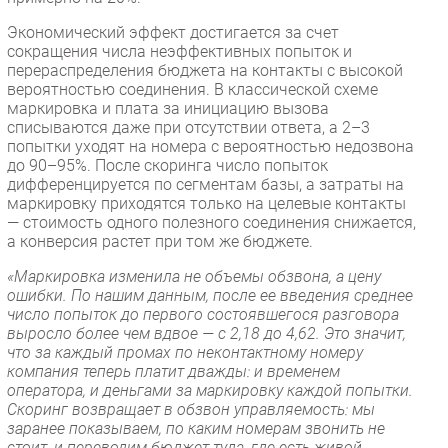
Экономический эффект достигается за счет
сокращения числа неэффективных попыток и
перераспределения бюджета на контакты с высокой
вероятностью соединения. В классической схеме
маркировка и плата за инициацию вызова
списываются даже при отсутствии ответа, а 2–3
попытки уходят на номера с вероятностью недозвона
до 90–95%. После скоринга число попыток
дифференцируется по сегментам базы, а затраты на
маркировку приходятся только на целевые контакты
— стоимость одного полезного соединения снижается,
а конверсия растет при том же бюджете.
«Маркировка изменила не объемы обзвона, а цену
ошибки. По нашим данным, после ее введения среднее
число попыток до первого состоявшегося разговора
выросло более чем вдвое — с 2,18 до 4,62. Это значит,
что за каждый промах по неконтактному номеру
компания теперь платит дважды: и временем
оператора, и деньгами за маркировку каждой попытки.
Скоринг возвращает в обзвон управляемость: мы
заранее показываем, по каким номерам звонить не
стоит, и переводим бюджет туда, где есть живой