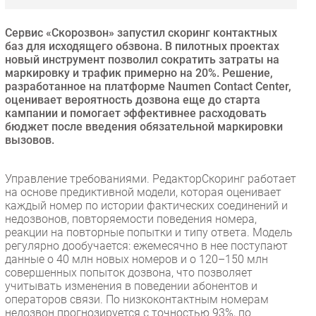
Безопасность
Сервис «Скорозвон» запустил скоринг контактных
Инновации
баз для исходящего обзвона. В пилотных проектах
CIO/Управление ИТ
новый инструмент позволил сократить затраты на
маркировку и трафик примерно на 20%. Решение,
Гаджеты
разработанное на платформе Naumen Contact Center,
Здоровье
оценивает вероятность дозвона еще до старта
кампании и помогает эффективнее расходовать
бюджет после введения обязательной маркировки
РАЗДЕЛЫ
вызовов.
Новости
Управление требованиями. РедакторСкоринг работает
Аналитика
на основе предиктивной модели, которая оценивает
каждый номер по истории фактических соединений и
Интервью
недозвонов, повторяемости поведения номера,
Мероприятия
реакции на повторные попытки и типу ответа. Модель
регулярно дообучается: ежемесячно в нее поступают
Проекты
данные о 40 млн новых номеров и о 120–150 млн
IT класс
совершенных попыток дозвона, что позволяет
Тестовый стенд
учитывать изменения в поведении абонентов и
операторов связи. По низкоконтактным номерам
Каталог компаний
недозвон прогнозируется с точностью 93%, по