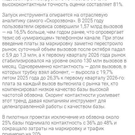
высококонтактным точность оценки составляет 81%.
Запуск инструмента опирается на отраслевую
аналитику самого «Скорозвона». В 2025 году
пользователи сервиса совершили 1,57 млрд вызовов
— на 16,5% больше, чем годом ранее, что опровергает
тезис об «умирающем» телефонном канале. При этом
введение платы за маркировку заметно перестроило
рынок: суточный объем вызовов после октября падал
с 5,9 до 1,3 млн, а к первому кварталу 2026 года рынок
стабилизировался на уровне около 130 млн вызовов в
месяц. Одновременно контактность — доля вызовов, в
которых трубку взял абонент, — выросла с 19,7%
летом 2025 года до 26,3% к первому кварталу 2026-го:
плата за каждый вызов вытеснила с рынка тех, кто
компенсировал низкое качество базы высокой
частотой обзвона. Скоринг контактности усиливает
этот тренд, давая компаниям инструмент для
целенаправленной работы с качеством базы.
В пилотных проектах исключение из обзвона около
25% базы поднимало контактность с 36% до 48% и
сокращало затраты на маркировку и трафик
примерно на 20%.