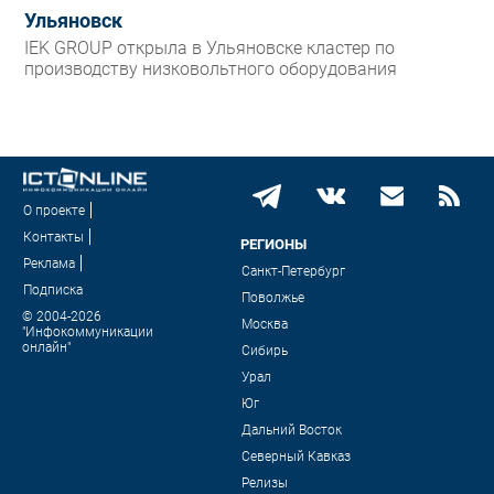
Ульяновск
IEK GROUP открыла в Ульяновске кластер по
производству низковольтного оборудования
О проекте
Контакты
РЕГИОНЫ
Реклама
Санкт-Петербург
Подписка
Поволжье
© 2004-2026
Москва
"Инфокоммуникации
онлайн"
Сибирь
Урал
Юг
Дальний Восток
Северный Кавказ
Релизы