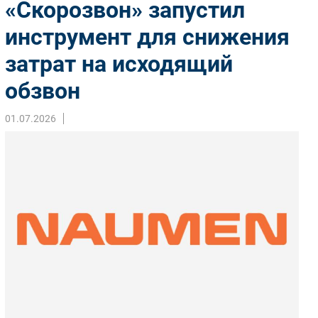
«Скорозвон» запустил
Импорто­замещение
инструмент для снижения
Автоматизация Промышленности
затрат на исходящий
Интернет
Мобильная связь
обзвон
Фиксированная связь
Интеграция
01.07.2026
Рынок ПК
Маркетинг
Торговые сети
Оборудование
ПО
Outsourcing
Кадры
Регулирование
Финансы
Web