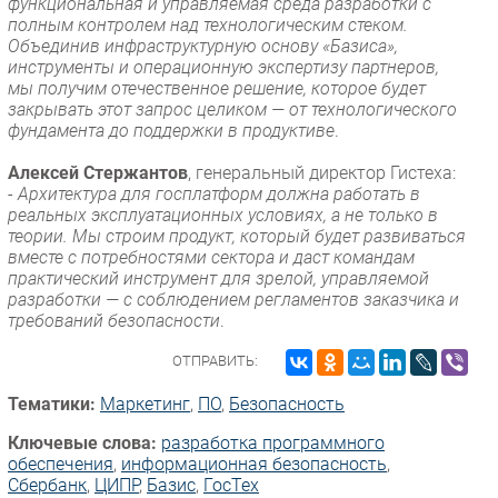
функциональная и управляемая среда разработки с
полным контролем над технологическим стеком.
Объединив инфраструктурную основу «Базиса»,
инструменты и операционную экспертизу партнеров,
мы получим отечественное решение, которое будет
закрывать этот запрос целиком — от технологического
фундамента до поддержки в продуктиве
.
Алексей Стержантов
, генеральный директор Гистеха:
-
Архитектура для госплатформ должна работать в
реальных эксплуатационных условиях, а не только в
теории. Мы строим продукт, который будет развиваться
вместе с потребностями сектора и даст командам
практический инструмент для зрелой, управляемой
разработки — с соблюдением регламентов заказчика и
требований безопасности
.
ОТПРАВИТЬ:
Тематики:
Маркетинг
,
ПО
,
Безопасность
Ключевые слова:
разработка программного
обеспечения
,
информационная безопасность
,
Сбербанк
,
ЦИПР
,
Базис
,
ГосТех