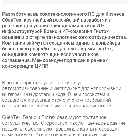
Безопасность
Разработчик высокотехнологичного ПО для бизнеса
Инновации
СберТех, крупнейший российский разработчик
CIO/Управление ИТ
решений для управления динамической ИТ-
инфраструктурой Базис и ИТ-компания Гистех
Гаджеты
объявили о старте технологического сотрудничества.
Здоровье
Компании займутся созданием единого конвейера
безопасной разработки для платформы ГосТех,
объединив компетенции всех участников
РАЗДЕЛЫ
соглашения. Меморандум подписан в рамках
конференции ЦИПР.
Новости
Аналитика
В основе архитектуры CI/CD-контур —
автоматизированный инструмент для непрерывной
Интервью
интеграции и доставки кода. В нем госсистемы
Мероприятия
создаются и развиваются с учетом требований
безопасности, совместимости и управляемости.
Проекты
IT класс
СберТех, Базис и Гистех реализуют поэтапное
Тестовый стенд
сотрудничество. Стороны согласуют целевое видение
продукта, сформируют дорожные карты и создадут
Каталог компаний
совместные рабочие группы для координации