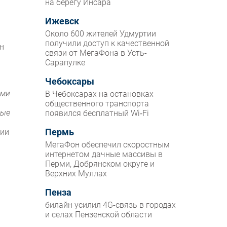
на берегу Инсара
Ижевск
Около 600 жителей Удмуртии
получили доступ к качественной
н
связи от МегаФона в Усть-
Сарапулке
Чебоксары
ими
В Чебоксарах на остановках
общественного транспорта
вые
появился бесплатный Wi‑Fi
ции
Пермь
МегаФон обеспечил скоростным
интернетом дачные массивы в
Перми, Добрянском округе и
Верхних Муллах
Пенза
билайн усилил 4G-связь в городах
и селах Пензенской области