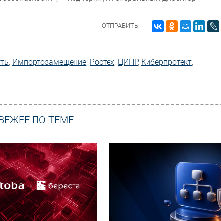
ОТПРАВИТЬ:
сть
,
Импорто­замещение
,
Ростех
,
ЦИПР
,
Киберпротект
,
ВЕЖЕЕ ПО ТЕМЕ