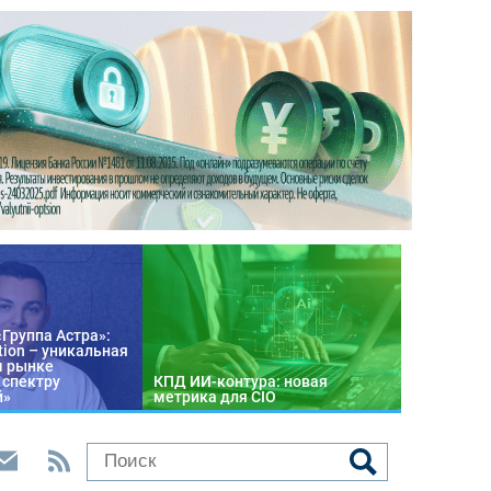
«Группа Астра»:
tion – уникальная
м рынке
 спектру
КПД ИИ-контура: новая
й»
метрика для CIO