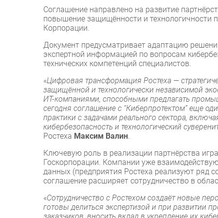
Соглашение направлено на развитие партнёрст
повышение защищённости и технологичности п
Корпорации.
Документ предусматривает адаптацию решений
экспертной информацией по вопросам кибербе
технических компетенций специалистов.
«
Цифровая трансформация Ростеха — стратегиче
защищённой и технологически независимой эко
ИТ-компаниями, способными предлагать промы
сегодня соглашение с “Киберпротектом” еще од
практики с задачами реального сектора, включ
кибербезопасность и технологический суверени
Ростеха
Максим Валин
.
Ключевую роль в реализации партнёрства игра
Госкорпорации. Компании уже взаимодействую
данных (предприятия Ростеха реализуют ряд с
соглашение расширяет сотрудничество в облас
«
Сотрудничество с Ростехом создаёт новые пер
готовы делиться экспертизой и при развитии п
заказчиков, вносить вклад в укрепление их киб