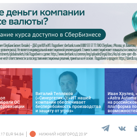
Виталий Тепляков
Иван Хрулев, 
кол
(«Синергетик»): «ИТ нашей
«Astra Automa
ыбрали ОС
компании обеспечивает
на российско
цифровизации
бесперебойность производства
платформа по
и защиту от угроз»
возможносте
.17 EUR 94.84
НИЖНИЙ НОВГОРОД
20.9
°