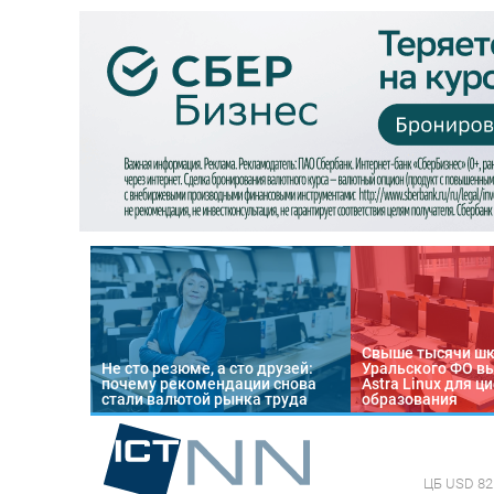
Свыше тысячи ш
Не сто резюме, а сто друзей:
Уральского ФО в
почему рекомендации снова
Astra Linux для 
стали валютой рынка труда
образования
ЦБ
USD 82