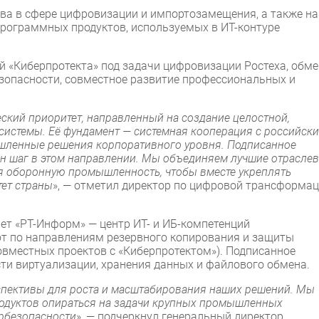
ва в сфере цифровизации и импортозамещения, а также на
рограммных продуктов, используемых в ИТ-контуре
 «Киберпротекта» под задачи цифровизации Ростеха, обме
зопасности, совместное развитие профессиональных и
ский приоритет, направленный на создание целостной,
системы. Её фундамент — системная кооперация с российск
шленные решения корпоративного уровня. Подписанное
ин шаг в этом направлении. Мы объединяем лучшие отрасле
ая оборонную промышленность, чтобы вместе укреплять
тет страны
», — отметил директор по цифровой трансформа
ет «РТ-Информ» — центр ИТ- и ИБ-компетенций
т по направлениям резервного копирования и защиты
овместных проектов с «Киберпротектом»). Подписанное
ти виртуализации, хранения данных и файлового обмена.
спективы для роста и масштабирования наших решений. Мы
родуктов опираться на задачи крупных промышленных
ербезопасности
», — подчеркнул генеральный директор