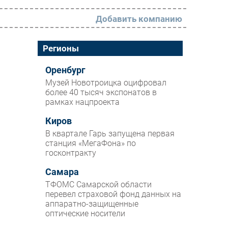
Добавить компанию
РАЗДЕЛЫ
Регионы
Новости
Оренбург
Музей Новотроицка оцифровал
Аналитика
более 40 тысяч экспонатов в
рамках нацпроекта
Интервью
Мероприятия
Киров
В квартале Гарь запущена первая
Проекты
станция «МегаФона» по
госконтракту
IT класс
Самара
Тестовый стенд
ТФОМС Самарской области
Каталог компаний
перевел страховой фонд данных на
аппаратно-защищенные
оптические носители