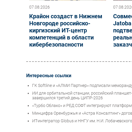
07.08.2026
07.08.202
Крайон создаст в Нижнем
Совме
Новгороде российско-
Jatoba
киргизский ИТ-центр
подтв
компетенций в области
реальн
кибербезопасности
заказ
Интересные ссылки
ГК Softline и «АЛМИ Партнер» подписали меморанд
ИИ для орбитальной станции, российский планшет
завершился третий день ЦИПР-2026
«Турбо Облако» и РЕД СОФТ интегрируют платформу
Минцифра Оренбуржья и «Астра Консалтинг» догов
ИТ-интегратор Globus и ННГУ им. Н.И. Лобачевског