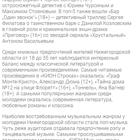
остросюжетный детектив с Юрием Чурсиным и
Максимом Стояновым. В топ‑5 также вошли «Бар
„Один звонок"» (18+) — детективный триллер Сергея
Филатова о таинственном баре с Данилой Козловским
в главной роли и криминальная экшн‑драма
«Приговор» (16+) со звездой сериала «Хрустальный»
Антоном Васильевым.
Среди книжных предпочтений жителей Нижегородской
области от 18 до 35 лет наблюдается интересный
баланс между классической литературой и
современными произведениями. Самые читаемые
произведения в «КИОН Строках» оказались: «Граф
Монте-Кристо», Александр Дюма (12+), «Тайна дома
№12 на улице Флоретт» (16+), «Тоннель», Яна Вагнер
(18+). А самыми популярными жанрами среди
молодежи оказались современная литература,
любовные романы и классика.
Наиболее востребованным музыкальным жанром у
молодежи Нижегородской области стала поп-музыка.
Чуть реже аудитория отдавала предпочтение рэпу и
танцевальной музыке. Самыми прослушиваемыми