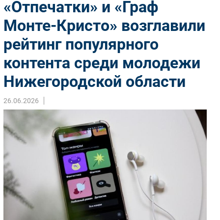
«Отпечатки» и «Граф
Импорто­замещение
Монте-Кристо» возглавили
Автоматизация Промышленности
рейтинг популярного
Интернет
Мобильная связь
контента среди молодежи
Фиксированная связь
Нижегородской области
Интеграция
Рынок ПК
26.06.2026
Маркетинг
Торговые сети
Оборудование
ПО
Outsourcing
Кадры
Регулирование
Финансы
Web