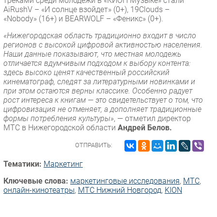
треками среди молодежи в «КИОН Музыке» стали
AiRushV – «И солнце взойдет» (0+), 19Clouds –
«Nobody» (16+) и BEARWOLF – «Феникс» (0+).
«Нижегородская область традиционно входит в число
регионов с высокой цифровой активностью населения.
Наши данные показывают, что местная молодежь
отличается вдумчивым подходом к выбору контента:
здесь высоко ценят качественный российский
кинематограф, следят за литературными новинками и
при этом остаются верны классике. Особенно радует
рост интереса к книгам — это свидетельствует о том, что
цифровизация не отменяет, а дополняет традиционные
формы потребления культуры»
, — отметил директор
МТС в Нижегородской области
Андрей Белов.
ОТПРАВИТЬ:
Тематики:
Маркетинг
Ключевые слова:
маркетинговые исследования
,
МТС
,
онлайн-кинотеатры
,
МТС Нижний Новгород
,
KION