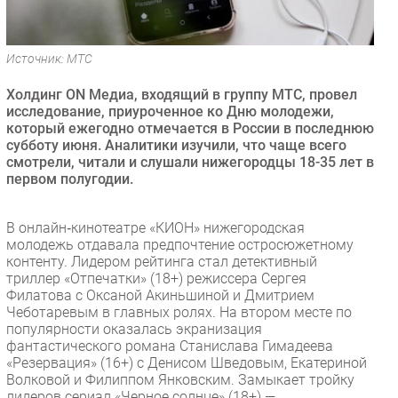
Безопасность
Инновации
Источник: МТС
CIO/Управление ИТ
Холдинг ON Медиа, входящий в группу МТС, провел
Гаджеты
исследование, приуроченное ко Дню молодежи,
Здоровье
который ежегодно отмечается в России в последнюю
субботу июня. Аналитики изучили, что чаще всего
смотрели, читали и слушали нижегородцы 18-35 лет в
РАЗДЕЛЫ
первом полугодии.
Новости
В онлайн‑кинотеатре «КИОН» нижегородская
Аналитика
молодежь отдавала предпочтение остросюжетному
Интервью
контенту. Лидером рейтинга стал детективный
триллер «Отпечатки» (18+) режиссера Сергея
Мероприятия
Филатова с Оксаной Акиньшиной и Дмитрием
Проекты
Чеботаревым в главных ролях. На втором месте по
популярности оказалась экранизация
IT класс
фантастического романа Станислава Гимадеева
Тестовый стенд
«Резервация» (16+) с Денисом Шведовым, Екатериной
Волковой и Филиппом Янковским. Замыкает тройку
Каталог компаний
лидеров сериал «Черное солнце» (18+) —