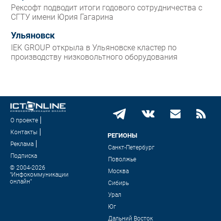
Рексофт подводит итоги годового сотрудничества с
СГТУ имени Юрия Гагарина
Ульяновск
IEK GROUP открыла в Ульяновске кластер по
производству низковольтного оборудования
О проекте
Контакты
РЕГИОНЫ
Реклама
Санкт-Петербург
Подписка
Поволжье
© 2004-2026
Москва
"Инфокоммуникации
онлайн"
Сибирь
Урал
Юг
Дальний Восток