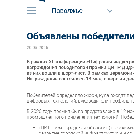
РУБРИКИ
Объявлены победител
Импорто­замещение
Маркетин
20.05.2026
Автоматизация
Торговые
Промышленности
Оборудов
В рамках XI конференции «Цифровая индустр
Интернет
награждения победителей премии ЦИПР Диджит
ПО
из них вошли в шорт-лист. В рамках церемон
Мобильная связь
Награждение состоялось 18 мая, в первый де
Outsourci
Фиксированная связь
Кадры
Победителей определяло жюри, куда входят ве
Интеграция
цифровых технологий, руководители профильн
Регулиро
Рынок ПК
В 2026 году премия была представлена в 12 
промышленного применения технологий. Побе
«ЦИТ Нижегородской области» («Городски
развитие городской инфраструктуры и со