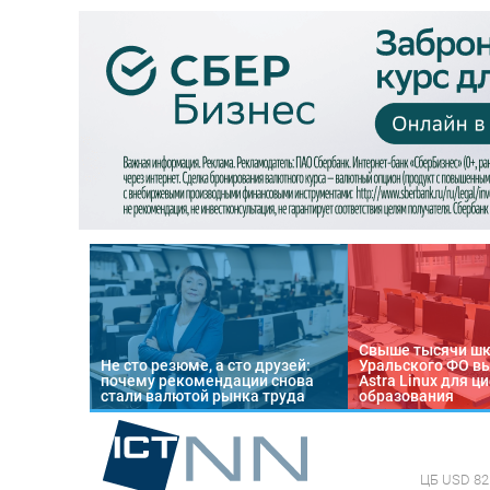
Свыше тысячи ш
Не сто резюме, а сто друзей:
Уральского ФО в
почему рекомендации снова
Astra Linux для 
стали валютой рынка труда
образования
ЦБ
USD 82