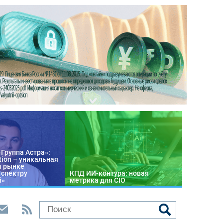
«Группа Астра»:
tion – уникальная
м рынке
 спектру
КПД ИИ-контура: новая
й»
метрика для CIO