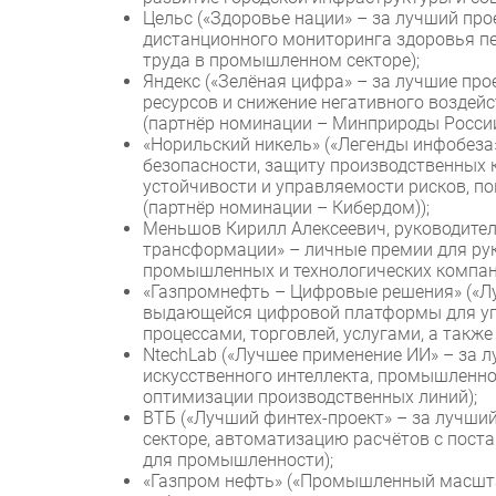
Цельс («Здоровье нации» – за лучший пр
дистанционного мониторинга здоровья пе
труда в промышленном секторе);
Яндекс («Зелёная цифра» – за лучшие пр
ресурсов и снижение негативного возде
(партнёр номинации – Минприроды России
«Норильский никель» («Легенды инфобеза
безопасности, защиту производственных 
устойчивости и управляемости рисков, 
(партнёр номинации – Кибердом));
Меньшов Кирилл Алексеевич, руководител
трансформации» – личные премии для ру
промышленных и технологических компан
«Газпромнефть – Цифровые решения» («Л
выдающейся цифровой платформы для у
процессами, торговлей, услугами, а такж
NtechLab («Лучшее применение ИИ» – за 
искусственного интеллекта, промышленно
оптимизации производственных линий);
ВТБ («Лучший финтех-проект» – за лучши
секторе, автоматизацию расчётов с пос
для промышленности);
«Газпром нефть» («Промышленный масшта