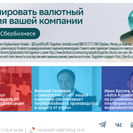
Виталий Тепляков
Иван Хрулев, 
кол
(«Синергетик»): «ИТ нашей
«Astra Automa
ыбрали ОС
компании обеспечивает
на российско
цифровизации
бесперебойность производства
платформа по
и защиту от угроз»
возможносте
.17 EUR 94.84
НИЖНИЙ НОВГОРОД
19.6
°