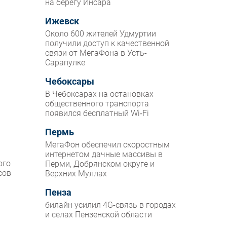
на берегу Инсара
Ижевск
Около 600 жителей Удмуртии
получили доступ к качественной
связи от МегаФона в Усть-
Сарапулке
Чебоксары
В Чебоксарах на остановках
общественного транспорта
появился бесплатный Wi‑Fi
Пермь
МегаФон обеспечил скоростным
интернетом дачные массивы в
ого
Перми, Добрянском округе и
сов
Верхних Муллах
Пенза
билайн усилил 4G-связь в городах
и селах Пензенской области