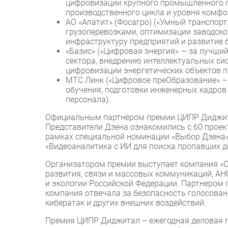
цифровизации крупного промышленного п
производственного цикла и уровня комфо
АО «Апатит» (Фосагро) («Умный транспорт
грузоперевозками, оптимизации заводско
инфраструктуру предприятий и развитие б
«Базис» («Цифровая энергия» — за лучши
сектора, внедрению интеллектуальных си
цифровизации энергетических объектов п
МТС Линк («Цифровое преОбразование» – 
обучения, подготовки инженерных кадро
персонала).
Официальным партнёром премии ЦИПР Диджита
Представители Дзена ознакомились с 60 проек
рамках специальной номинации «Выбор Дзена».
«Видеоаналитика с ИИ для поиска пропавших д
Организатором премии выступает компания «О
развития, связи и массовых коммуникаций, А
и экологии Российской Федерации. Партнером 
компания отвечала за безопасность голосован
кибератак и других внешних воздействий.
Премия ЦИПР Диджитал – ежегодная деловая п