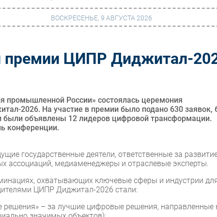
ВОСКРЕСЕНЬЕ, 9 АВГУСТА 2026
и премии ЦИПР Диджитал-20
г
Финансы
 сети
Web
ание
Безопасность
ия промышленной России» состоялась церемония
ал-2026. На участие в премии было подано 630 заявок, 
Инновации
ии были объявлены 12 лидеров цифровой трансформации.
нь конференции.
ng
CIO/Управление ИТ
Гаджеты
дущие государственные деятели, ответственные за развити
ых ассоциаций, медиаменеджеры и отраслевые эксперты.
вание
Здоровье
номинациях, охватывающих ключевые сферы и индустрии дл
дителями ЦИПР Диджитал-2026 стали:
е решения» – за лучшие цифровые решения, направленные 
циально значимых объектов);