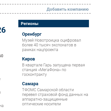
Добавить компанию
РАЗДЕЛЫ
Регионы
26
Новости
Оренбург
Музей Новотроицка оцифровал
Аналитика
более 40 тысяч экспонатов в
рамках нацпроекта
Интервью
60
Мероприятия
Киров
В квартале Гарь запущена первая
Проекты
станция «МегаФона» по
госконтракту
IT класс
е
Самара
Тестовый стенд
ТФОМС Самарской области
я
Каталог компаний
перевел страховой фонд данных на
аппаратно-защищенные
оптические носители
на