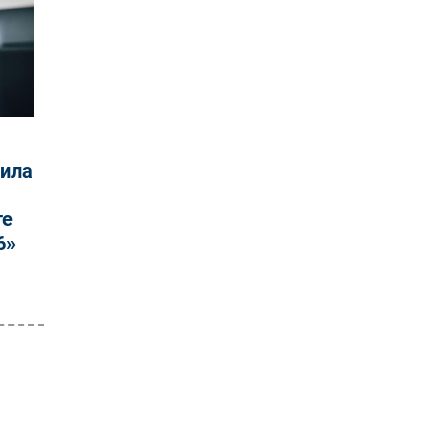
лила
те
6»