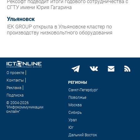
Рексофт подводит итоги годового сотрудничества с
СГТУ имени Юрия Гагарина
Ульяновск
IEK GROUP открыла в Ульяновске кластер по
производству низковольтного оборудования
О проекте
Контакты
РЕГИОНЫ
Реклама
Санкт-Петербург
Подписка
Поволжье
© 2004-2026
Москва
"Инфокоммуникации
онлайн"
Сибирь
Урал
Юг
Дальний Восток