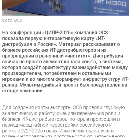
Безопасность
Инновации
Фото: OCS
CIO/Управление ИТ
На конференции «ЦИПР-2026» компания OCS
Гаджеты
показала первую интерактивную карту «ИТ-
Здоровье
дистрибуция в России». Материал рассказывает о
бизнесе российских ИТ-дистрибьюторов и их
превращении в рыночный «институт». Дистрибуция
РАЗДЕЛЫ
сейчас не просто элемент канала сбыта, а система,
которая создаёт архитектуру взаимодействия между
Новости
производителем, потребителем и остальными
игроками и во многом формирует инфраструктуру ИТ-
Аналитика
рынка. Мультимедийный проект был представлен на
Интервью
стенде компании.
Мероприятия
Проекты
Для создания карты эксперты OCS провели глубокую
аналитическую работу: оценили перемены в роли и
IT класс
бизнесе ИТ-дистрибьюторов, которые произошли в
Тестовый стенд
период масштабной перестройки российского ИТ-
рынка 2022–2025 годов. Изменения оказались в
Каталог компаний
разных направлениях деятельности: от интенсивного