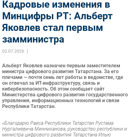
Кадровые изменения в
Импорто­замещение
Минцифры РТ: Альберт
Автоматизация Промышленности
Яковлев стал первым
Интернет
Мобильная связь
замминистра
Фиксированная связь
Интеграция
02.07.2026
Рынок ПК
Альберт Яковлев назначен первым заместителем
Маркетинг
министра цифрового развития Татарстана. За его
Торговые сети
плечами — почти семь лет работы в ведомстве, где
он отвечал за ИТ-инфраструктуру, связь и
Оборудование
кибербезопасность. Об этом сообщает сайт
ПО
Министерства цифрового развития государственного
управления, информационных технологий и связи
Outsourcing
Республики Татарстан.
Кадры
Регулирование
«Благодарю Раиса Республики Татарстан Рустама
Финансы
Нургалиевича Минниханова, руководство республики и
министра цифрового развития Татарстана Илью
Web