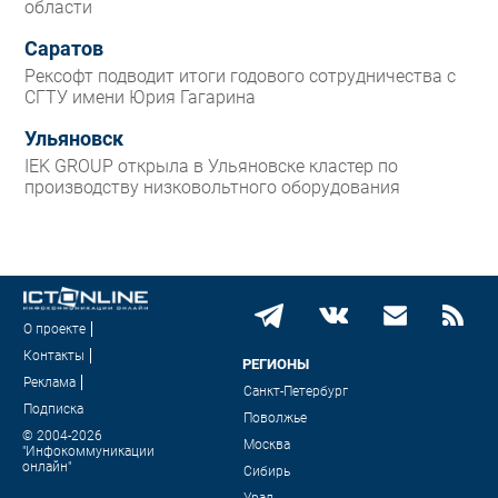
области
Саратов
Рексофт подводит итоги годового сотрудничества с
СГТУ имени Юрия Гагарина
Ульяновск
IEK GROUP открыла в Ульяновске кластер по
производству низковольтного оборудования
О проекте
Контакты
РЕГИОНЫ
Реклама
Санкт-Петербург
Подписка
Поволжье
© 2004-2026
Москва
"Инфокоммуникации
онлайн"
Сибирь
Урал