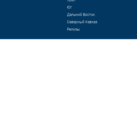
Юг
Дальний Восток
Северный Кавказ
Релизы