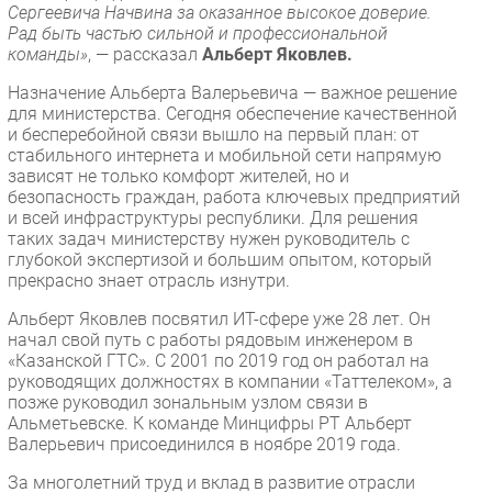
Сергеевича Начвина за оказанное высокое доверие.
Безопасность
Рад быть частью сильной и профессиональной
команды»
, — рассказал
Альберт Яковлев.
Инновации
CIO/Управление ИТ
Назначение Альберта Валерьевича — важное решение
для министерства. Сегодня обеспечение качественной
Гаджеты
и бесперебойной связи вышло на первый план: от
Здоровье
стабильного интернета и мобильной сети напрямую
зависят не только комфорт жителей, но и
безопасность граждан, работа ключевых предприятий
РАЗДЕЛЫ
и всей инфраструктуры республики. Для решения
таких задач министерству нужен руководитель с
Новости
глубокой экспертизой и большим опытом, который
прекрасно знает отрасль изнутри.
Аналитика
Альберт Яковлев посвятил ИТ-сфере уже 28 лет. Он
Интервью
начал свой путь с работы рядовым инженером в
Мероприятия
«Казанской ГТС». С 2001 по 2019 год он работал на
руководящих должностях в компании «Таттелеком», а
Проекты
позже руководил зональным узлом связи в
IT класс
Альметьевске. К команде Минцифры РТ Альберт
Тестовый стенд
Валерьевич присоединился в ноябре 2019 года.
Каталог компаний
За многолетний труд и вклад в развитие отрасли