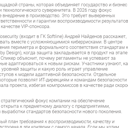
ощадкой страны, которая объединяет государство и бизнес
технологического суверенитета. В 2026 году фокус
е внедрение в производство. Это требует выверенных
тветственности и гарантии воспроизводимости результатов
качестве VIP-спонсора.
ecurity (входит в ГК Softline) Андрей Найденов расскажет,
овать вместе с усложняющимися киберрисками. В центре
ления периметра и формального соответствия стандартам 
 by Design), когда защита закладывается в продукт на этапе
 Спикер объяснит, почему регламенты не успевают за
ные адаптироваться к новым рискам. Участники узнают, ка
 уровней защиты и какую роль играет управление
ступов к модели адаптивной безопасности. Отдельное
 которые позволят ИТ-дирекциям и командам безопасности
ала проекта, избегая компромиссов в качестве ради скоро
т стратегический фокус компании на обеспечение
открыта к предметному диалогу с предприятиями,
 выработки стандартов безопасности нового поколения.
й план требования к воспроизводимости, качеству и
встроена в эти критерии с самого начала. Если мы хотим