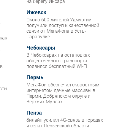
на берегу Инсара
Ижевск
Около 600 жителей Удмуртии
.
получили доступ к качественной
связи от МегаФона в Усть-
Сарапулке
 как
Чебоксары
к
В Чебоксарах на остановках
общественного транспорта
к
появился бесплатный Wi‑Fi
Пермь
МегаФон обеспечил скоростным
сти
интернетом дачные массивы в
Перми, Добрянском округе и
Верхних Муллах
Пенза
билайн усилил 4G-связь в городах
и селах Пензенской области