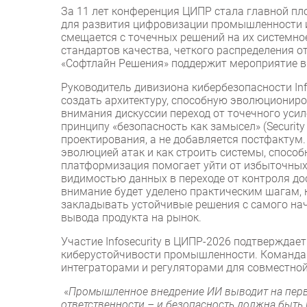
За 11 лет конференция ЦИПР стала главной пл
для развития цифровизации промышленности и 
смещается с точечных решений на их системно
стандартов качества, четкого распределения о
«Софтлайн Решения» поддержит мероприятие в 
Руководитель дивизиона кибербезопасности Infos
создать архитектуру, способную эволюционир
внимания дискуссии переход от точечного уси
принципу «безопасность как замысел» (Security
проектирования, а не добавляется постфактум.
эволюцией атак и как строить системы, способ
платформизация помогает уйти от избыточных
видимостью данных в переходе от контроля до
внимание будет уделено практическим шагам,
закладывать устойчивые решения с самого нач
вывода продукта на рынок.
Участие Infosecurity в ЦИПР-2026 подтверждае
киберустойчивости промышленности. Команда 
интеграторами и регуляторами для совместной
«
Промышленное внедрение ИИ выводит на первы
ответственности – и безопасность должна быть 