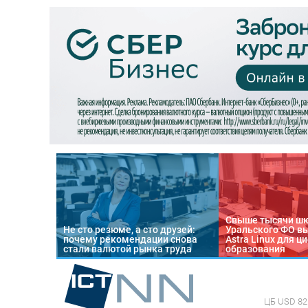
Свыше тысячи ш
Не сто резюме, а сто друзей:
Уральского ФО в
почему рекомендации снова
Astra Linux для 
стали валютой рынка труда
образования
ЦБ
USD 82