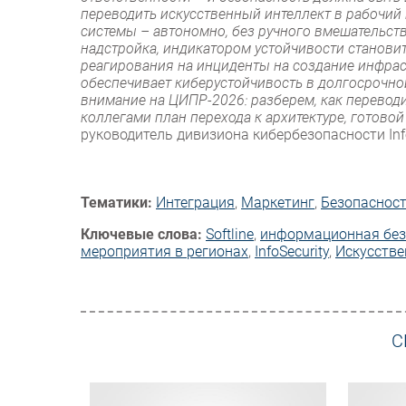
переводить искусственный интеллект в рабочий 
системы – автономно, без ручного вмешательства
надстройка, индикатором устойчивости становит
реагирования на инциденты на создание инфрас
обеспечивает киберустойчивость в долгосрочно
внимание на ЦИПР-2026: разберем, как переводи
коллегами план перехода к архитектуре, готово
руководитель дивизиона кибербезопасности Infose
Тематики:
Интеграция
,
Маркетинг
,
Безопаснос
Ключевые слова:
Softline
,
информационная без
мероприятия в регионах
,
InfoSecurity
,
Искусстве
С