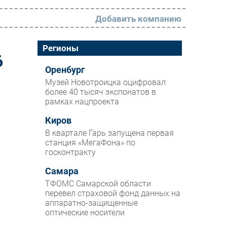
Добавить компанию
РАЗДЕЛЫ
Регионы
6
Новости
Оренбург
Музей Новотроицка оцифровал
Аналитика
более 40 тысяч экспонатов в
рамках нацпроекта
Интервью
Мероприятия
Киров
В квартале Гарь запущена первая
Проекты
станция «МегаФона» по
госконтракту
IT класс
Самара
Тестовый стенд
ТФОМС Самарской области
Каталог компаний
перевел страховой фонд данных на
аппаратно-защищенные
оптические носители