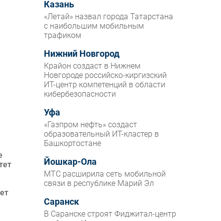
Казань
«Летай» назвал города Татарстана
с наибольшим мобильным
трафиком
Нижний Новгород
Крайон создаст в Нижнем
Новгороде российско-киргизский
ИТ-центр компетенций в области
кибербезопасности
Уфа
«Газпром нефть» создаст
образовательный ИТ-кластер в
Башкортостане
е
Йошкар-Ола
тет
МТС расширила сеть мобильной
связи в республике Марий Эл
жет
Саранск
В Саранске строят Фиджитал-центр