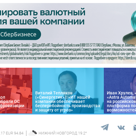
Виталий Тепляков
Иван Хрулев, 
кол
(«Синергетик»): «ИТ нашей
«Astra Automa
ыбрали ОС
компании обеспечивает
на российско
цифровизации
бесперебойность производства
платформа по
и защиту от угроз»
возможносте
.17 EUR 94.84
НИЖНИЙ НОВГОРОД
19.2
°