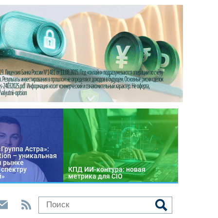
«Группа Астра»:
tion – уникальная
м рынке
 спектру
КПД ИИ-контура: новая
й»
метрика для CIO