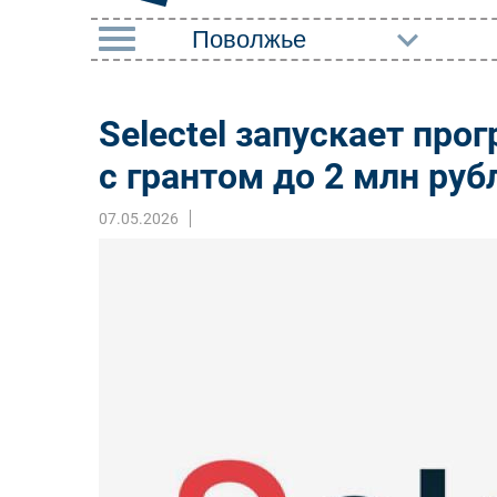
РУБРИКИ
Selectel запускает пр
Импорто­замещение
Маркетин
с грантом до 2 млн руб
Автоматизация
Торговые
Промышленности
07.05.2026
Оборудов
Интернет
ПО
Мобильная связь
Outsourci
Фиксированная связь
Кадры
Интеграция
Регулиро
Рынок ПК