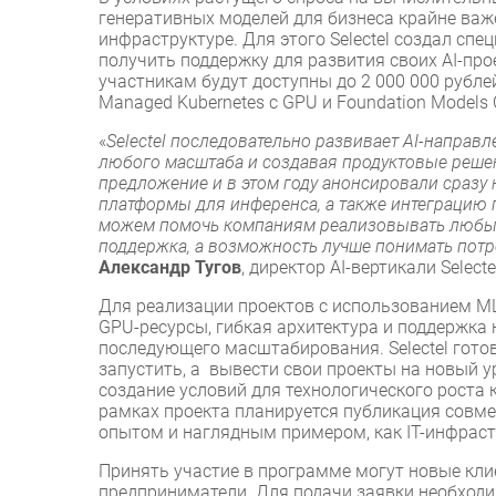
генеративных моделей для бизнеса крайне важ
инфраструктуре. Для этого Selectel создал сп
получить поддержку для развития своих AI-про
участникам будут доступны до 2 000 000 рубле
Managed Kubernetes с GPU и Foundation Models 
«
Selectel последовательно развивает AI-направ
любого масштаба и создавая продуктовые реше
предложение и в этом году анонсировали сразу 
платформы для инференса, а также интеграцию 
можем помочь компаниям реализовывать любые 
поддержка, а возможность лучше понимать потр
Александр Тугов
, директор AI-вертикали Selecte
Для реализации проектов с использованием 
GPU-ресурсы, гибкая архитектура и поддержка 
последующего масштабирования. Selectel готов
запустить, а вывести свои проекты на новый 
создание условий для технологического роста 
рамках проекта планируется публикация совмес
опытом и наглядным примером, как IT-инфрас
Принять участие в программе могут новые кли
предприниматели. Для подачи заявки необходи