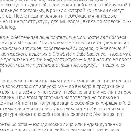
ен доступ к надежной, производителей и масштабируемой I
ециальную программу, в рамках которой компании смогут
ектов. После подачи заявки и прохождения интервью
й на IT-инфраструктуру для ML-задач, включая серверы с G
Catalog.
ление, обеспечивая вычислительные мощности для бизнеса
ния для ML-задач. Mы строим вертикально интегрированное
несколько запусков: собственный AI-сервер, обновление AI-
партнерского решения с GlowByte и Data Sapience. Поэтому
проекты на нашей инфраструктуре — и для нас это не прос
ебности рынка и усиливать нашу платформу
», — поделился
l.
ML-инструментов компаниям нужны мощные вычислительн
на всех этапах: от запуска MVP до вывода в продакшен и
 взять на себя эту нагрузку, чтобы компании могли не про
уровень. При этом программа направлена не только на
компаний, но и на популяризацию российских AI-решений. В
тных кейсов и статей с участниками, чтобы поделиться
труктура может способствовать развитию AI-инициатив.
енты Selectel — юридические лица или индивидуальные
мо заполнить анкету на сайте программы, после чего