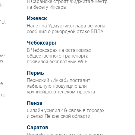
В Саранске строят Фиджитал-центр
T-
на берегу Инсара
Ижевск
PU,
Налет на Удмуртию: глава региона
сообщил о рекордной атаке БПЛА
Чебоксары
В Чебоксарах на остановках
 мы
общественного транспорта
то
появился бесплатный Wi‑Fi
Пермь
Пермский «Инкаб» поставит
ые
кабельную продукцию для
крупнейшего телеком-проекта
сто
Пенза
билайн усилил 4G-связь в городах
и селах Пензенской области
Саратов
Рексофт подводит итоги годового