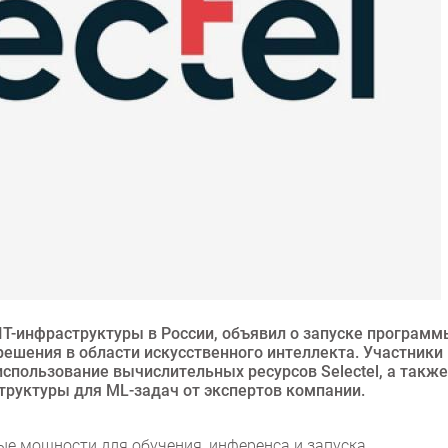
IT-инфраструктуры в России, объявил о запуске программ
шения в области искусственного интеллекта. Участники
 использование вычислительных ресурсов Selectel, а также
труктуры для ML-задач от экспертов компании.
ые мощности для обучения, инференса и запуска