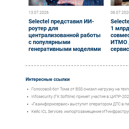
13.07.2026
06.07.202
Selectel представил ИИ-
Select
роутер для
1 млрд
централизованной работы
совмес
с популярными
ИТМО д
генеративными моделями
серви
Интересные ссылки
Голосовой бот Тома от BSS снизил нагрузку на те
Infosecurity (ГК Softline) примет участие в ЦИПР-20
«Газинформсервис» выступит оператором ДТС в п
Кейс ICL Services: импортозамещение ИТ-инфрастр