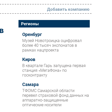
Добавить компанию
РАЗДЕЛЫ
Регионы
в
Новости
Оренбург
Музей Новотроицка оцифровал
Аналитика
более 40 тысяч экспонатов в
рамках нацпроекта
Интервью
Мероприятия
Киров
В квартале Гарь запущена первая
Проекты
станция «МегаФона» по
госконтракту
IT класс
Самара
Тестовый стенд
ТФОМС Самарской области
Каталог компаний
перевел страховой фонд данных на
аппаратно-защищенные
оптические носители