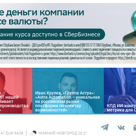
в
Иван Хрулев, «Группа Астра»:
«ИТ нашей
«Astra Automation – уникальная
чивает
на российском рынке
 производства
платформа по спектру
КПД ИИ-конту
»
возможностей»
метрика для 
.41 EUR 94.06
НИЖНИЙ НОВГОРОД
20.2
°