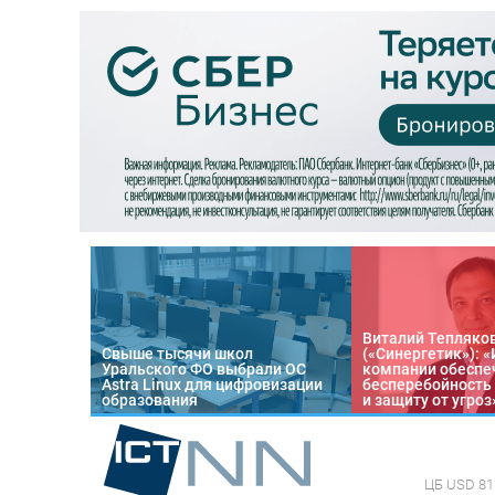
Виталий Тепляко
Свыше тысячи школ
(«Синергетик»): 
Уральского ФО выбрали ОС
компании обеспе
Astra Linux для цифровизации
бесперебойность
образования
и защиту от угроз
ЦБ
USD 81