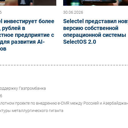
6
30.06.2026
el инвестирует более
Selectel представил но
 рублей в
версию собственной
тное предприятие с
операционной системы
ля развития AI-
SelectOS 2.0
сов
хподдержку Газпромбанка
26
илотном проекте по внедрению e-CMR между Россией и Азербайджа
уктуры металлургического гиганта