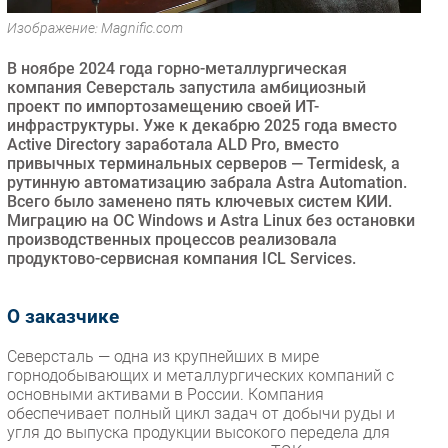
Безопасность
Изображение: Magnific.com
Инновации
В ноябре 2024 года горно-металлургическая
CIO/Управление ИТ
компания Северсталь запустила амбициозный
проект по импортозамещению своей ИТ-
Гаджеты
инфраструктуры. Уже к декабрю 2025 года вместо
Здоровье
Active Directory заработала ALD Pro, вместо
привычных терминальных серверов — Termidesk, а
рутинную автоматизацию забрала Astra Automation.
РАЗДЕЛЫ
Всего было заменено пять ключевых систем КИИ.
Миграцию на ОС Windows и Astra Linux без остановки
Новости
производственных процессов реализовала
продуктово-сервисная компания ICL Services.
Аналитика
Интервью
О заказчике
Мероприятия
Проекты
Северсталь — одна из крупнейших в мире
горнодобывающих и металлургических компаний с
IT класс
основными активами в России. Компания
Тестовый стенд
обеспечивает полный цикл задач от добычи руды и
Каталог компаний
угля до выпуска продукции высокого передела для