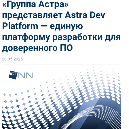
«Группа Астра»
Импорто­замещение
представляет Astra Dev
Автоматизация Промышленности
Platform — единую
Интернет
Мобильная связь
платформу разработки для
Фиксированная связь
доверенного ПО
Интеграция
Рынок ПК
20.05.2026
Маркетинг
Торговые сети
Оборудование
ПО
Outsourcing
Кадры
Регулирование
Финансы
Web