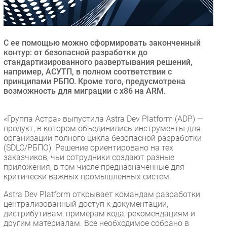
Безопасность
Инновации
CIO/Управление ИТ
С ее помощью можно сформировать законченный
контур: от безопасной разработки до
Гаджеты
стандартизированного развертывания решений,
Здоровье
например, АСУТП, в полном соответствии с
принципами РБПО. Кроме того, предусмотрена
возможность для миграции с х86 на ARM.
РАЗДЕЛЫ
«Группа Астра» выпустила Astra Dev Platform (ADP) —
Новости
продукт, в котором объединились инструменты для
Аналитика
организации полного цикла безопасной разработки
(SDLC/РБПО). Решение ориентировано на тех
Интервью
заказчиков, чьи сотрудники создают разные
Мероприятия
приложения, в том числе предназначенные для
критически важных промышленных систем.
Проекты
IT класс
Astra Dev Platform открывает командам разработки
централизованный доступ к документации,
Тестовый стенд
дистрибутивам, примерам кода, рекомендациям и
Каталог компаний
другим материалам. Все необходимое собрано в